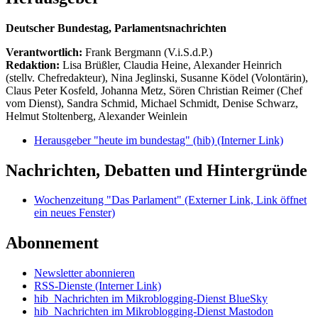
Deutscher Bundestag, Parlamentsnachrichten
Verantwortlich:
Frank Bergmann (V.i.S.d.P.)
Redaktion:
Lisa Brüßler, Claudia Heine, Alexander Heinrich
(stellv. Chefredakteur), Nina Jeglinski,
Susanne Ködel (Volontärin),
Claus Peter Kosfeld, Johanna Metz, Sören Christian Reimer (Chef
vom Dienst), Sandra Schmid, Michael Schmidt, Denise Schwarz,
Helmut Stoltenberg, Alexander Weinlein
Herausgeber "heute im bundestag" (hib)
(Interner Link)
Nachrichten, Debatten und Hintergründe
Wochenzeitung "Das Parlament"
(Externer Link, Link öffnet
ein neues Fenster)
Abonnement
Newsletter abonnieren
RSS-Dienste
(Interner Link)
hib_Nachrichten im Mikroblogging-Dienst BlueSky
hib_Nachrichten im Mikroblogging-Dienst Mastodon