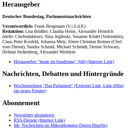
Herausgeber
Deutscher Bundestag, Parlamentsnachrichten
Verantwortlich:
Frank Bergmann (V.i.S.d.P.)
Redaktion:
Lisa Brüßler, Claudia Heine, Alexander Heinrich
(stellv. Chefredakteur), Nina Jeglinski,
Susanne Ködel (Volontärin),
Claus Peter Kosfeld, Johanna Metz, Sören Christian Reimer (Chef
vom Dienst), Sandra Schmid, Michael Schmidt, Denise Schwarz,
Helmut Stoltenberg, Alexander Weinlein
Herausgeber "heute im bundestag" (hib)
(Interner Link)
Nachrichten, Debatten und Hintergründe
Wochenzeitung "Das Parlament"
(Externer Link, Link öffnet
ein neues Fenster)
Abonnement
Newsletter abonnieren
RSS-Dienste
(Interner Link)
hib_Nachrichten im Mikroblogging-Dienst BlueSky