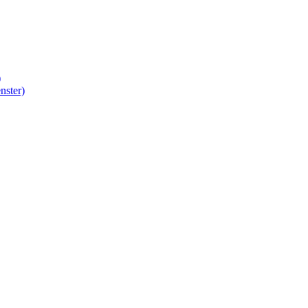
)
nster)