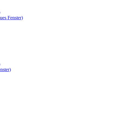
)
ues Fenster)
)
nster)