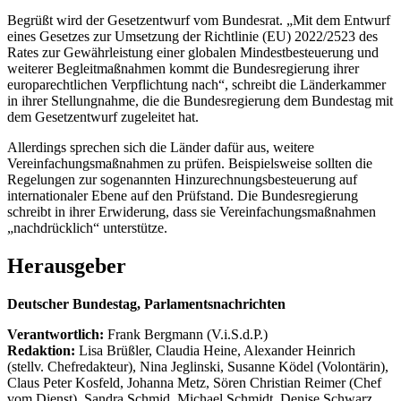
Begrüßt wird der Gesetzentwurf vom Bundesrat. „Mit dem Entwurf
eines Gesetzes zur Umsetzung der Richtlinie (EU) 2022/2523 des
Rates zur Gewährleistung einer globalen Mindestbesteuerung und
weiterer Begleitmaßnahmen kommt die Bundesregierung ihrer
europarechtlichen Verpflichtung nach“, schreibt die Länderkammer
in ihrer Stellungnahme, die die Bundesregierung dem Bundestag mit
dem Gesetzentwurf zugeleitet hat.
Allerdings sprechen sich die Länder dafür aus, weitere
Vereinfachungsmaßnahmen zu prüfen. Beispielsweise sollten die
Regelungen zur sogenannten Hinzurechnungsbesteuerung auf
internationaler Ebene auf den Prüfstand. Die Bundesregierung
schreibt in ihrer Erwiderung, dass sie Vereinfachungsmaßnahmen
„nachdrücklich“ unterstütze.
Herausgeber
Deutscher Bundestag, Parlamentsnachrichten
Verantwortlich:
Frank Bergmann (V.i.S.d.P.)
Redaktion:
Lisa Brüßler, Claudia Heine, Alexander Heinrich
(stellv. Chefredakteur), Nina Jeglinski,
Susanne Ködel (Volontärin),
Claus Peter Kosfeld, Johanna Metz, Sören Christian Reimer (Chef
vom Dienst), Sandra Schmid, Michael Schmidt, Denise Schwarz,