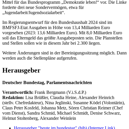
Mittel für das Bundesprogramm „Demokratie leben!“ vor. Die Linke
forderte drei neue Sondervermögen, etwa für
„Jugendarbeit/Jugendsozialarbeit“.
Im Regierungsentwurf für den Bundeshaushalt 2024 sind im
BMFSFJ-Etat Ausgaben in Höhe von 13,4 Milliarden Euro
vorgesehen (2023: 13,6 Milliarden Euro). Mit 8,0 Milliarden Euro
soll das Elterngeld das größte Ausgabeposten sein. Die Planstellen
und Stellen sollen wie in diesem Jahr bei 2.300 liegen.
Weitere Änderungen sind in der Bereinigungssitzung möglich. Dann
werden auch die Stellenpläne aufgerufen.
Herausgeber
Deutscher Bundestag, Parlamentsnachrichten
Verantwortlich:
Frank Bergmann (V.i.S.d.P.)
Redaktion:
Lisa Brüßler, Claudia Heine, Alexander Heinrich
(stellv. Chefredakteur), Nina Jeglinski,
Susanne Ködel (Volontärin),
Claus Peter Kosfeld, Johanna Metz, Sören Christian Reimer (Chef
vom Dienst), Sandra Schmid, Michael Schmidt, Denise Schwarz,
Helmut Stoltenberg, Alexander Weinlein
Herausgeber "heute im bundestag" (hib)
(Interner Link)