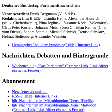
Deutscher Bundestag, Parlamentsnachrichten
Verantwortlich:
Frank Bergmann (V.i.S.d.P.)
Redaktion:
Lisa Brüßler, Claudia Heine, Alexander Heinrich
(stellv. Chefredakteur), Nina Jeglinski,
Susanne Ködel (Volontärin),
Claus Peter Kosfeld, Johanna Metz, Sören Christian Reimer (Chef
vom Dienst), Sandra Schmid, Michael Schmidt, Denise Schwarz,
Helmut Stoltenberg, Alexander Weinlein
Herausgeber "heute im bundestag" (hib)
(Interner Link)
Nachrichten, Debatten und Hintergründe
Wochenzeitung "Das Parlament"
(Externer Link, Link öffnet
ein neues Fenster)
Abonnement
Newsletter abonnieren
RSS-Dienste
(Interner Link)
hib_Nachrichten im Mikroblogging-Dienst BlueSky
hib_Nachrichten im Mikroblogging-Dienst Mastodon
(Externer Link, Link öffnet ein neues Fenster)