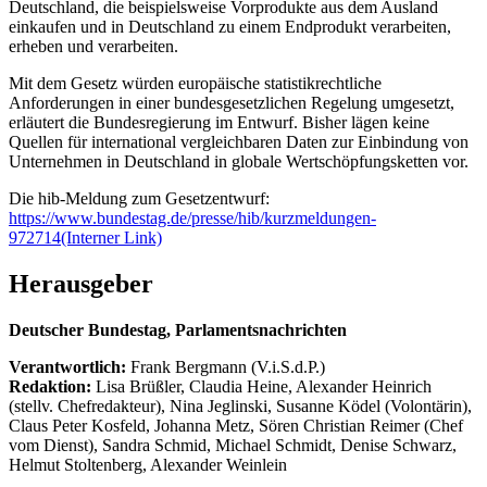
Deutschland, die beispielsweise Vorprodukte aus dem Ausland
einkaufen und in Deutschland zu einem Endprodukt verarbeiten,
erheben und verarbeiten.
Mit dem Gesetz würden europäische statistikrechtliche
Anforderungen in einer bundesgesetzlichen Regelung umgesetzt,
erläutert die Bundesregierung im Entwurf. Bisher lägen keine
Quellen für international vergleichbaren Daten zur Einbindung von
Unternehmen in Deutschland in globale Wertschöpfungsketten vor.
Die hib-Meldung zum Gesetzentwurf:
https://www.bundestag.de/presse/hib/kurzmeldungen-
972714
(Interner Link)
Herausgeber
Deutscher Bundestag, Parlamentsnachrichten
Verantwortlich:
Frank Bergmann (V.i.S.d.P.)
Redaktion:
Lisa Brüßler, Claudia Heine, Alexander Heinrich
(stellv. Chefredakteur), Nina Jeglinski,
Susanne Ködel (Volontärin),
Claus Peter Kosfeld, Johanna Metz, Sören Christian Reimer (Chef
vom Dienst), Sandra Schmid, Michael Schmidt, Denise Schwarz,
Helmut Stoltenberg, Alexander Weinlein