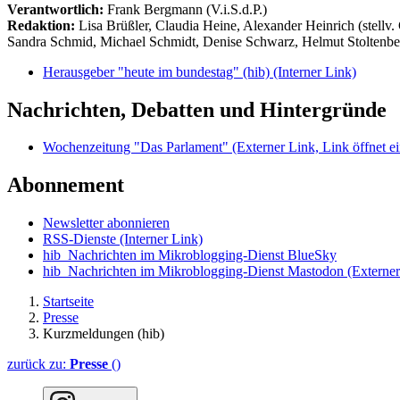
Verantwortlich:
Frank Bergmann (V.i.S.d.P.)
Redaktion:
Lisa Brüßler, Claudia Heine, Alexander Heinrich (stellv.
Sandra Schmid, Michael Schmidt, Denise Schwarz, Helmut Stoltenbe
Herausgeber "heute im bundestag" (hib)
(Interner Link)
Nachrichten, Debatten und Hintergründe
Wochenzeitung "Das Parlament"
(Externer Link, Link öffnet ei
Abonnement
Newsletter abonnieren
RSS-Dienste
(Interner Link)
hib_Nachrichten im Mikroblogging-Dienst BlueSky
hib_Nachrichten im Mikroblogging-Dienst Mastodon
(Externer
Startseite
Presse
Kurzmeldungen (hib)
zurück zu:
Presse
()