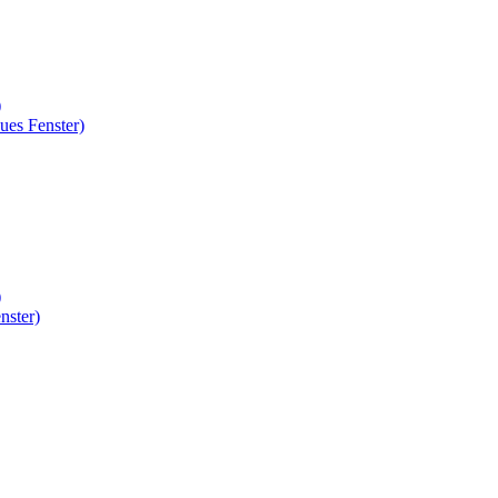
)
ues Fenster)
)
nster)