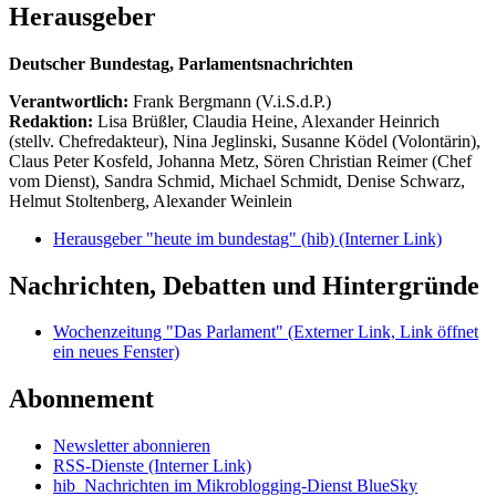
Herausgeber
Deutscher Bundestag, Parlamentsnachrichten
Verantwortlich:
Frank Bergmann (V.i.S.d.P.)
Redaktion:
Lisa Brüßler, Claudia Heine, Alexander Heinrich
(stellv. Chefredakteur), Nina Jeglinski,
Susanne Ködel (Volontärin),
Claus Peter Kosfeld, Johanna Metz, Sören Christian Reimer (Chef
vom Dienst), Sandra Schmid, Michael Schmidt, Denise Schwarz,
Helmut Stoltenberg, Alexander Weinlein
Herausgeber "heute im bundestag" (hib)
(Interner Link)
Nachrichten, Debatten und Hintergründe
Wochenzeitung "Das Parlament"
(Externer Link, Link öffnet
ein neues Fenster)
Abonnement
Newsletter abonnieren
RSS-Dienste
(Interner Link)
hib_Nachrichten im Mikroblogging-Dienst BlueSky