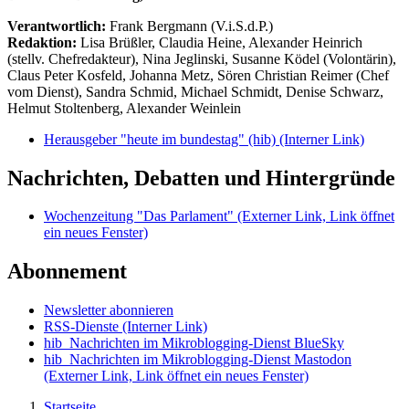
Verantwortlich:
Frank Bergmann (V.i.S.d.P.)
Redaktion:
Lisa Brüßler, Claudia Heine, Alexander Heinrich
(stellv. Chefredakteur), Nina Jeglinski,
Susanne Ködel (Volontärin),
Claus Peter Kosfeld, Johanna Metz, Sören Christian Reimer (Chef
vom Dienst), Sandra Schmid, Michael Schmidt, Denise Schwarz,
Helmut Stoltenberg, Alexander Weinlein
Herausgeber "heute im bundestag" (hib)
(Interner Link)
Nachrichten, Debatten und Hintergründe
Wochenzeitung "Das Parlament"
(Externer Link, Link öffnet
ein neues Fenster)
Abonnement
Newsletter abonnieren
RSS-Dienste
(Interner Link)
hib_Nachrichten im Mikroblogging-Dienst BlueSky
hib_Nachrichten im Mikroblogging-Dienst Mastodon
(Externer Link, Link öffnet ein neues Fenster)
Startseite