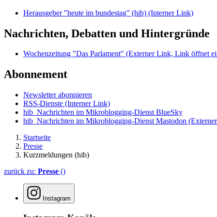
Herausgeber "heute im bundestag" (hib)
(Interner Link)
Nachrichten, Debatten und Hintergründe
Wochenzeitung "Das Parlament"
(Externer Link, Link öffnet ei
Abonnement
Newsletter abonnieren
RSS-Dienste
(Interner Link)
hib_Nachrichten im Mikroblogging-Dienst BlueSky
hib_Nachrichten im Mikroblogging-Dienst Mastodon
(Externer
Startseite
Presse
Kurzmeldungen (hib)
zurück zu:
Presse
()
Instagram