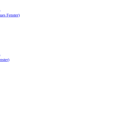
)
ues Fenster)
)
nster)