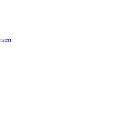
)
nster)