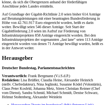
könne, da sich die Obergrenzen anhand der förderfähigen
Anschlüsse jedes Landes ermitteln.
Auf Grundlage der Gigabit-Richtlinie 2.0 seien bisher 614 Anträge
auf Beratungsleistungen mit einer beantragten Bundesförderung in
Höhe von 42.761.917 Euro eingereicht worden, heißt es darin
weiter. Bewilligt seien 546 dieser Anträge. Seit Start der
Gigabitförderung 2.0 seien im Aufruf zur Förderung von
Infrastrukturprojekten 858 Anträge eingereicht worden. Bei den
Infrastrukturprojekten der sogenannten „fast lane“ seien 113 Anträge
eingereicht worden von denen 71 Anträge bewilligt wurden, heißt es
in der Antwort weiter.
Herausgeber
Deutscher Bundestag, Parlamentsnachrichten
Verantwortlich:
Frank Bergmann (V.i.S.d.P.)
Redaktion:
Lisa Brüßler, Claudia Heine, Alexander Heinrich
(stellv. Chefredakteur), Nina Jeglinski,
Susanne Ködel (Volontärin),
Claus Peter Kosfeld, Johanna Metz, Sören Christian Reimer (Chef
vom Dienst), Sandra Schmid, Michael Schmidt, Denise Schwarz,
Helmut Stoltenberg, Alexander Weinlein
Herausgeber "heute im bundestag" (hib)
(Interner Link)