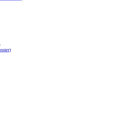
)
nster)