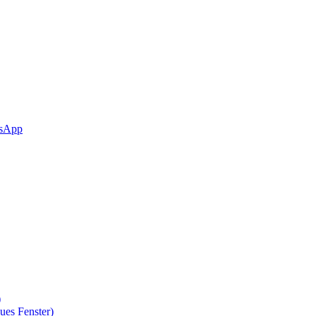
sApp
)
ues Fenster)