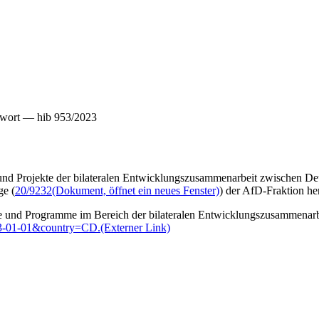
twort — hib 953/2023
und Projekte der bilateralen Entwicklungszusammenarbeit zwischen De
ge (
20/9232
(Dokument, öffnet ein neues Fenster)
) der AfD-Fraktion he
jekte und Programme im Bereich der bilateralen Entwicklungszusammenarb
013-01-01&country=CD.
(Externer Link)