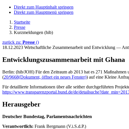
Direkt zum Hauptinhalt springen
Direkt zum Hauptmenü springen
Startseite
Presse
Kurzmeldungen (hib)
zurück zu:
Presse
()
18.12.2023
Wirtschaftliche Zusammenarbeit und Entwicklung — An
Entwicklungszusammenarbeit mit Ghana
Berlin: (hib/JOH) Für den Zeitraum ab 2013 hat es 271 Maßnahmen 
(
20/9668
(Dokument, öffnet ein neues Fenster)
) auf eine Kleine Anfra
Für detaillierte Informationen über alle seither durchgeführten Pro
https://www.transparenzportal.bund.de/de/detailsuche?date_min=2
Herausgeber
Deutscher Bundestag, Parlamentsnachrichten
Verantwortlich:
Frank Bergmann (V.i.S.d.P.)