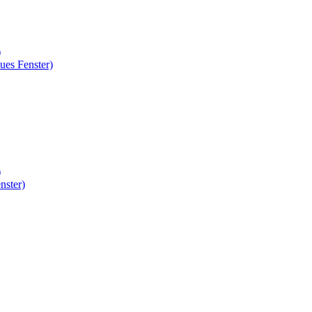
)
ues Fenster)
)
nster)