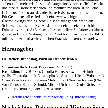
sollen nicht mehr erlaubt sein. Solange eine Ausreisepflicht besteht
und eine Ausreise tatsächlich und rechtlich möglich ist, soll eine
Leistungskürzung auf das physische Existenzminimum stattfinden.
Für Geduldete soll es lediglich eine zweiwöchige
Überbrückungsleistung nebst Reisebeihilfe geben, wenn ein
Schutzstatus aus dem EU-Ausland oder einem leicht erreichbaren
Drittstaat vorliegt. Außerdem soll es schnellere Sanktionsverfahren
geben, indem die Verhängung von Sanktionen nach dem AsylbLG
mit ausländer- und asylrechtlichen Fragestellungen gekoppelt wird.
Herausgeber
Deutscher Bundestag, Parlamentsnachrichten
Verantwortlich:
Frank Bergmann (V.i.S.d.P.)
Redaktion:
Lisa Brüßler, Claudia Heine, Alexander Heinrich
(stellv. Chefredakteur), Nina Jeglinski,
Susanne Ködel (Volontärin),
Claus Peter Kosfeld, Johanna Metz, Sören Christian Reimer (Chef
vom Dienst), Sandra Schmid, Michael Schmidt, Denise Schwarz,
Helmut Stoltenberg, Alexander Weinlein
Herausgeber "heute im bundestag" (hib)
(Interner Link)
Nachrichten, Debatten und Hintergründe