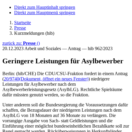
Direkt zum Hauptinhalt springen
Direkt zum Hauptmenü springen
Startseite
Presse
Kurzmeldungen (hib)
zurück zu:
Presse
()
20.12.2023
Arbeit und Soziales — Antrag — hib 962/2023
Geringere Leistungen für Asylbewerber
Berlin: (hib/CHE) Die CDU/CSU-Fraktion fordert in einem Antrag
(
20/9740
(Dokument, öffnet ein neues Fenster)
) niedrigere
Leistungen für Asylbewerber nach dem
Asylbewerberleistungsgesetz (AsylbLG). Rechtliche Spielräume
dafür müssten genutzt werden, so die Fraktion.
Unter anderem soll die Bundesregierung die Voraussetzungen dafür
schaffen, die Bezugsdauer der niedrigeren Leistungen nach dem
AsylbLG von 18 Monaten auf 36 Monate zu verlängern. Die
vorrangige Ausgabe von Sach- statt Geldleistungen und die
Einführung einer möglichst bundeseinheitlichen Bezahlkarte soll zur
Regel gemacht werden, Rücküberweisungen in Herkunftsländer