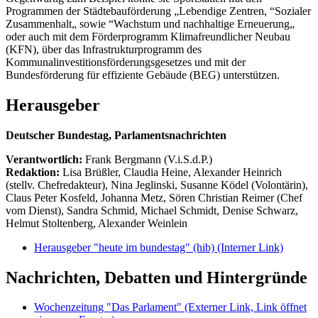
Programmen der Städtebauförderung „Lebendige Zentren, “Sozialer
Zusammenhalt„ sowie “Wachstum und nachhaltige Erneuerung„
oder auch mit dem Förderprogramm Klimafreundlicher Neubau
(KFN), über das Infrastrukturprogramm des
Kommunalinvestitionsförderungsgesetzes und mit der
Bundesförderung für effiziente Gebäude (BEG) unterstützen.
Herausgeber
Deutscher Bundestag, Parlamentsnachrichten
Verantwortlich:
Frank Bergmann (V.i.S.d.P.)
Redaktion:
Lisa Brüßler, Claudia Heine, Alexander Heinrich
(stellv. Chefredakteur), Nina Jeglinski,
Susanne Ködel (Volontärin),
Claus Peter Kosfeld, Johanna Metz, Sören Christian Reimer (Chef
vom Dienst), Sandra Schmid, Michael Schmidt, Denise Schwarz,
Helmut Stoltenberg, Alexander Weinlein
Herausgeber "heute im bundestag" (hib)
(Interner Link)
Nachrichten, Debatten und Hintergründe
Wochenzeitung "Das Parlament"
(Externer Link, Link öffnet