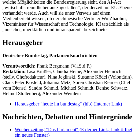
welche Möglichkeiten die Bundesregierung sieht, den AI-Act
„wirtschaftsfreundlicher auszugestalten“, der derzeit auf EU-Ebene
verhandelt werde. Auch will sie unter Verweis auf einen
Medienbericht wissen, ob der chinesische Vertreter Wu Zhaohui,
Vizeminister für Wissenschaft und Technologie, KI tatsächlich als
„unsicher, unerklärlich und intransparent“ bezeichnete.
Herausgeber
Deutscher Bundestag, Parlamentsnachrichten
Verantwortlich:
Frank Bergmann (V.i.S.d.P.)
Redaktion:
Lisa Brüßler, Claudia Heine, Alexander Heinrich
(stellv. Chefredakteur), Nina Jeglinski,
Susanne Ködel (Volontärin),
Claus Peter Kosfeld, Johanna Metz, Sören Christian Reimer (Chef
vom Dienst), Sandra Schmid, Michael Schmidt, Denise Schwarz,
Helmut Stoltenberg, Alexander Weinlein
Herausgeber "heute im bundestag" (hib)
(Interner Link)
Nachrichten, Debatten und Hintergründe
Wochenzeitung "Das Parlament"
(Externer Link, Link öffnet
ein neues Fenster)