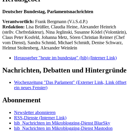
Deutscher Bundestag, Parlamentsnachrichten
Verantwortlich:
Frank Bergmann (V.i.S.d.P.)
Redaktion:
Lisa Brüßler, Claudia Heine, Alexander Heinrich
(stellv. Chefredakteur), Nina Jeglinski,
Susanne Ködel (Volontärin),
Claus Peter Kosfeld, Johanna Metz, Sören Christian Reimer (Chef
vom Dienst), Sandra Schmid, Michael Schmidt, Denise Schwarz,
Helmut Stoltenberg, Alexander Weinlein
Herausgeber "heute im bundestag" (hib)
(Interner Link)
Nachrichten, Debatten und Hintergründe
Wochenzeitung "Das Parlament"
(Externer Link, Link öffnet
ein neues Fenster)
Abonnement
Newsletter abonnieren
RSS-Dienste
(Interner Link)
hib_Nachrichten im Mikroblogging-Dienst BlueSky
hib_Nachrichten im Mikroblogging-Dienst Mastodon