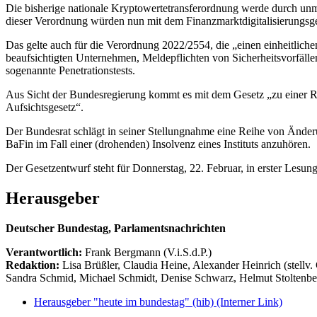
Die bisherige nationale Kryptowertetransferordnung werde durch unm
dieser Verordnung würden nun mit dem Finanzmarktdigitalisierungsges
Das gelte auch für die Verordnung 2022/2554, die „einen einheitlichen
beaufsichtigten Unternehmen, Meldepflichten von Sicherheitsvorfälle
sogenannte Penetrationstests.
Aus Sicht der Bundesregierung kommt es mit dem Gesetz „zu einer R
Aufsichtsgesetz“.
Der Bundesrat schlägt in seiner Stellungnahme eine Reihe von Änderun
BaFin im Fall einer (drohenden) Insolvenz eines Instituts anzuhören.
Der Gesetzentwurf steht für Donnerstag, 22. Februar, in erster Lesu
Herausgeber
Deutscher Bundestag, Parlamentsnachrichten
Verantwortlich:
Frank Bergmann (V.i.S.d.P.)
Redaktion:
Lisa Brüßler, Claudia Heine, Alexander Heinrich (stellv.
Sandra Schmid, Michael Schmidt, Denise Schwarz, Helmut Stoltenbe
Herausgeber "heute im bundestag" (hib)
(Interner Link)