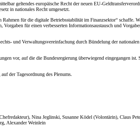
ittelbar geltendes europäische Recht der neuen EU-Geldtransferveror
etz in nationales Recht umgesetzt.
 Rahmen für die digitale Betriebsstabilität im Finanzsektor“ schaffe. W
n, Vorgaben für einen verbesserten Informationsaustausch und Vorgabe
echts- und Verwaltungsvereinfachung durch Bündelung der nationalen
gen vor, auf die die Bundesregierung überwiegend eingegangen ist. So s
ng auf der Tagesordnung des Plenums.
 Chefredakteur), Nina Jeglinski,
Susanne Ködel (Volontärin),
Claus Pet
rg, Alexander Weinlein