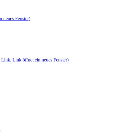
n neues Fenster)
 Link, Link öffnet ein neues Fenster)
)