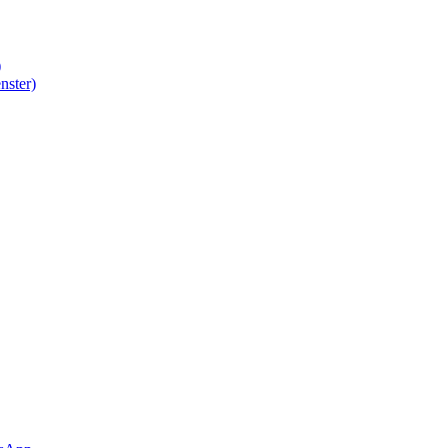
)
nster)