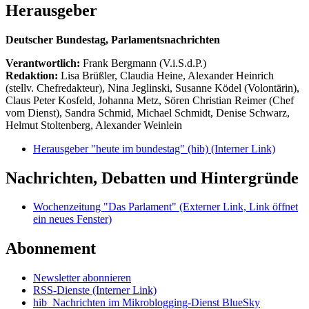
Herausgeber
Deutscher Bundestag, Parlamentsnachrichten
Verantwortlich:
Frank Bergmann (V.i.S.d.P.)
Redaktion:
Lisa Brüßler, Claudia Heine, Alexander Heinrich
(stellv. Chefredakteur), Nina Jeglinski,
Susanne Ködel (Volontärin),
Claus Peter Kosfeld, Johanna Metz, Sören Christian Reimer (Chef
vom Dienst), Sandra Schmid, Michael Schmidt, Denise Schwarz,
Helmut Stoltenberg, Alexander Weinlein
Herausgeber "heute im bundestag" (hib)
(Interner Link)
Nachrichten, Debatten und Hintergründe
Wochenzeitung "Das Parlament"
(Externer Link, Link öffnet
ein neues Fenster)
Abonnement
Newsletter abonnieren
RSS-Dienste
(Interner Link)
hib_Nachrichten im Mikroblogging-Dienst BlueSky