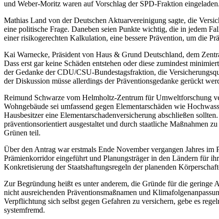
und Weber-Moritz waren auf Vorschlag der SPD-Fraktion eingeladen
Mathias Land von der Deutschen Aktuarvereinigung sagte, die Versiche
eine politische Frage. Daneben seien Punkte wichtig, die in jedem Fa
einer risikogerechten Kalkulation, eine bessere Prävention, um die P
Kai Warnecke, Präsident von Haus & Grund Deutschland, dem Zentral
Dass erst gar keine Schäden entstehen oder diese zumindest minimiert
der Gedanke der CDU/CSU-Bundestagsfraktion, die Versicherungsquote
der Diskussion müsse allerdings der Präventionsgedanke gerückt wer
Reimund Schwarze vom Helmholtz-Zentrum für Umweltforschung verwies
Wohngebäude sei umfassend gegen Elementarschäden wie Hochwasser und
Hausbesitzer eine Elementarschadenversicherung abschließen sollten. 
präventionsorientiert ausgestaltet und durch staatliche Maßnahmen
Grünen teil.
Über den Antrag war erstmals Ende November vergangen Jahres im Pl
Prämienkorridor eingeführt und Planungsträger in den Ländern für ih
Konkretisierung der Staatshaftungsregeln der planenden Körperschafte
Zur Begründung heißt es unter anderem, die Gründe für die geringe Ab
nicht ausreichenden Präventionsmaßnamen und Klimafolgenanpassungen
Verpflichtung sich selbst gegen Gefahren zu versichern, gebe es rege
systemfremd.