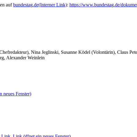
gen auf
bundestag.de
(Interner Link)
:
https://www.bundestag.de/dokumen
 Chefredakteur), Nina Jeglinski,
Susanne Ködel (Volontärin),
Claus Pet
rg, Alexander Weinlein
n neues Fenster)
 Link, Link öffnet ein neues Fenster)