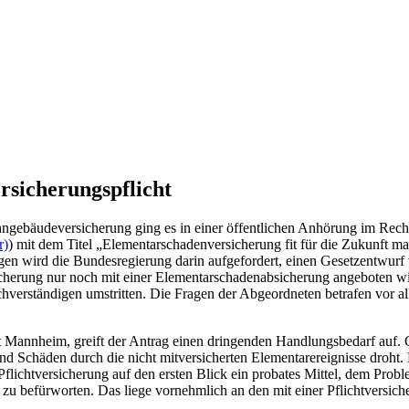
rsicherungspflicht
gebäudeversicherung ging es in einer öffentlichen Anhörung im Rech
r)
) mit dem Titel „Elementarschadenversicherung fit für die Zukunft 
n wird die Bundesregierung darin aufgefordert, einen Gesetzentwurf v
icherung nur noch mit einer Elementarschadenabsicherung angeboten 
chverständigen umstritten. Die Fragen der Abgeordneten betrafen vor 
t Mannheim, greift der Antrag einen dringenden Handlungsbedarf auf. Gr
häden durch die nicht mitversicherten Elementarereignisse droht. Da 
Pflichtversicherung auf den ersten Blick ein probates Mittel, dem Prob
 zu befürworten. Das liege vornehmlich an den mit einer Pflichtversic