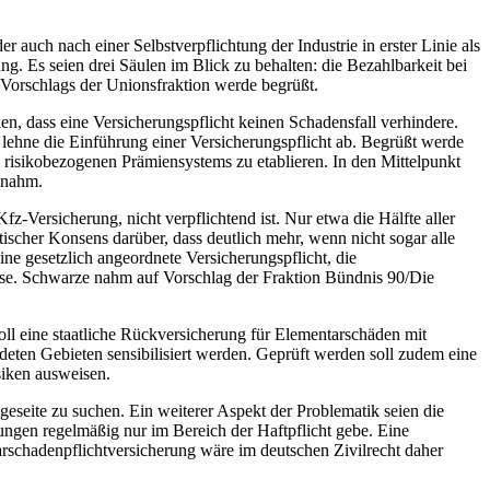
auch nach einer Selbstverpflichtung der Industrie in erster Linie als
g. Es seien drei Säulen im Blick zu behalten: die Bezahlbarkeit bei
s Vorschlags der Unionsfraktion werde begrüßt.
 dass eine Versicherungspflicht keinen Schadensfall verhindere.
 lehne die Einführung einer Versicherungspflicht ab. Begrüßt werde
risikobezogenen Prämiensystems zu etablieren. In den Mittelpunkt
lnahm.
Versicherung, nicht verpflichtend ist. Nur etwa die Hälfte aller
scher Konsens darüber, dass deutlich mehr, wenn nicht sogar alle
ine gesetzlich angeordnete Versicherungspflicht, die
sse. Schwarze nahm auf Vorschlag der Fraktion Bündnis 90/Die
l eine staatliche Rückversicherung für Elementarschäden mit
deten Gebieten sensibilisiert werden. Geprüft werden soll zudem eine
siken ausweisen.
geseite zu suchen. Ein weiterer Aspekt der Problematik seien die
ngen regelmäßig nur im Bereich der Haftpflicht gebe. Eine
tarschadenpflichtversicherung wäre im deutschen Zivilrecht daher