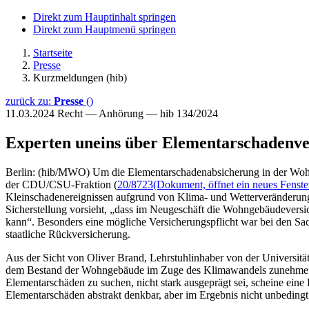
Direkt zum Hauptinhalt springen
Direkt zum Hauptmenü springen
Startseite
Presse
Kurzmeldungen (hib)
zurück zu:
Presse
()
11.03.2024
Recht — Anhörung — hib 134/2024
Experten uneins über Elementarschadenve
Berlin: (hib/MWO) Um die Elementarschadenabsicherung in der Wohn
der CDU/CSU-Fraktion (
20/8723
(Dokument, öffnet ein neues Fenste
Kleinschadenereignissen aufgrund von Klima- und Wetterveränderunge
Sicherstellung vorsieht, „dass im Neugeschäft die Wohngebäudevers
kann“. Besonders eine mögliche Versicherungspflicht war bei den Sa
staatliche Rückversicherung.
Aus der Sicht von Oliver Brand, Lehrstuhlinhaber von der Universitä
dem Bestand der Wohngebäude im Zuge des Klimawandels zunehmend Sc
Elementarschäden zu suchen, nicht stark ausgeprägt sei, scheine eine 
Elementarschäden abstrakt denkbar, aber im Ergebnis nicht unbedingt