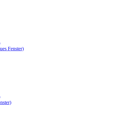
)
ues Fenster)
)
nster)