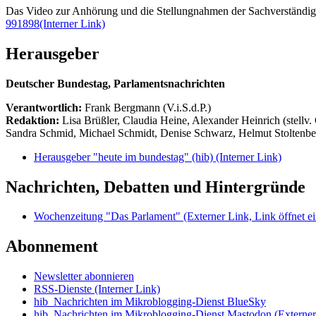
Das Video zur Anhörung und die Stellungnahmen der Sachverständi
991898
(Interner Link)
Herausgeber
Deutscher Bundestag, Parlamentsnachrichten
Verantwortlich:
Frank Bergmann (V.i.S.d.P.)
Redaktion:
Lisa Brüßler, Claudia Heine, Alexander Heinrich (stellv.
Sandra Schmid, Michael Schmidt, Denise Schwarz, Helmut Stoltenbe
Herausgeber "heute im bundestag" (hib)
(Interner Link)
Nachrichten, Debatten und Hintergründe
Wochenzeitung "Das Parlament"
(Externer Link, Link öffnet ei
Abonnement
Newsletter abonnieren
RSS-Dienste
(Interner Link)
hib_Nachrichten im Mikroblogging-Dienst BlueSky
hib_Nachrichten im Mikroblogging-Dienst Mastodon
(Externer