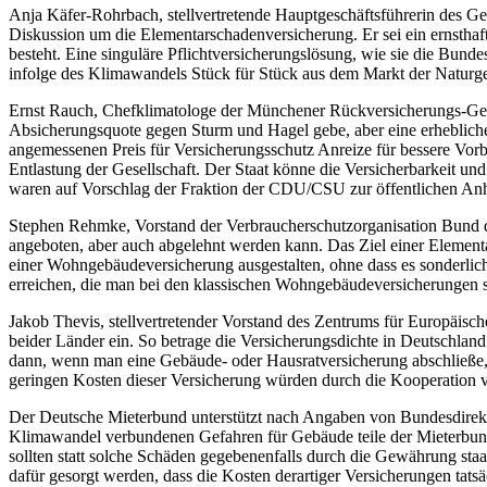
Anja Käfer-Rohrbach, stellvertretende Hauptgeschäftsführerin des Ges
Diskussion um die Elementarschadenversicherung. Er sei ein ernsthaf
besteht. Eine singuläre Pflichtversicherungslösung, wie sie die Bundes
infolge des Klimawandels Stück für Stück aus dem Markt der Naturg
Ernst Rauch, Chefklimatologe der Münchener Rückversicherungs-Gesel
Absicherungsquote gegen Sturm und Hagel gebe, aber eine erheblich
angemessenen Preis für Versicherungsschutz Anreize für bessere Vor
Entlastung der Gesellschaft. Der Staat könne die Versicherbarkeit u
waren auf Vorschlag der Fraktion der CDU/CSU zur öffentlichen An
Stephen Rehmke, Vorstand der Verbraucherschutzorganisation Bund d
angeboten, aber auch abgelehnt werden kann. Das Ziel einer Elementar
einer Wohngebäudeversicherung ausgestalten, ohne dass es sonderli
erreichen, die man bei den klassischen Wohngebäudeversicherungen s
Jakob Thevis, stellvertretender Vorstand des Zentrums für Europäis
beider Länder ein. So betrage die Versicherungsdichte in Deutschland
dann, wenn man eine Gebäude- oder Hausratversicherung abschließe, s
geringen Kosten dieser Versicherung würden durch die Kooperation v
Der Deutsche Mieterbund unterstützt nach Angaben von Bundesdirek
Klimawandel verbundenen Gefahren für Gebäude teile der Mieterbund
sollten statt solche Schäden gegebenenfalls durch die Gewährung sta
dafür gesorgt werden, dass die Kosten derartiger Versicherungen ta