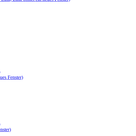
)
ues Fenster)
)
nster)