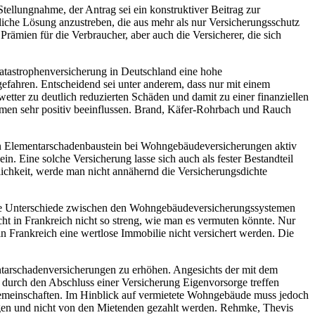
tellungnahme, der Antrag sei ein konstruktiver Beitrag zur
liche Lösung anzustreben, die aus mehr als nur Versicherungsschutz
Prämien für die Verbraucher, aber auch die Versicherer, die sich
atastrophenversicherung in Deutschland eine hohe
ahren. Entscheidend sei unter anderem, dass nur mit einem
ter zu deutlich reduzierten Schäden und damit zu einer finanziellen
ahmen sehr positiv beeinflussen. Brand, Käfer-Rohrbach und Rauch
in Elementarschadenbaustein bei Wohngebäudeversicherungen aktiv
. Eine solche Versicherung lasse sich auch als fester Bestandteil
chkeit, werde man nicht annähernd die Versicherungsdichte
f die Unterschiede zwischen den Wohngebäudeversicherungssystemen
cht in Frankreich nicht so streng, wie man es vermuten könnte. Nur
n Frankreich eine wertlose Immobilie nicht versichert werden. Die
arschadenversicherungen zu erhöhen. Angesichts der mit dem
durch den Abschluss einer Versicherung Eigenvorsorge treffen
ergemeinschaften. Im Hinblick auf vermietete Wohngebäude muss jedoch
agen und nicht von den Mietenden gezahlt werden. Rehmke, Thevis