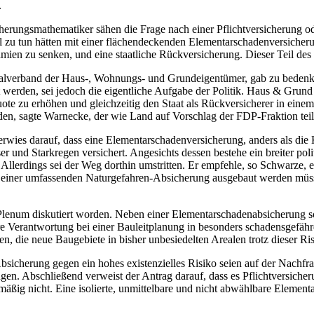
.
rungsmathematiker sähen die Frage nach einer Pflichtversicherung oder 
ll zu tun hätten mit einer flächendeckenden Elementarschadenversicherun
rämien zu senken, und eine staatliche Rückversicherung. Dieser Teil de
verband der Haus-, Wohnungs- und Grundeigentümer, gab zu bedenken,
 werden, sei jedoch die eigentliche Aufgabe der Politik. Haus & Grund
 zu erhöhen und gleichzeitig den Staat als Rückversicherer in einem 
den, sagte Warnecke, der wie Land auf Vorschlag der FDP-Fraktion tei
 darauf, dass eine Elementarschadenversicherung, anders als die Kfz-
 Starkregen versichert. Angesichts dessen bestehe ein breiter politi
Allerdings sei der Weg dorthin umstritten. Er empfehle, so Schwarze, e
 zu einer umfassenden Naturgefahren-Absicherung ausgebaut werden mü
enum diskutiert worden. Neben einer Elementarschadenabsicherung sol
re Verantwortung bei einer Bauleitplanung in besonders schadensgefähr
n, die neue Baugebiete in bisher unbesiedelten Arealen trotz dieser Ri
sicherung gegen ein hohes existenzielles Risiko seien auf der Nachfra
. Abschließend verweist der Antrag darauf, dass es Pflichtversicheru
lmäßig nicht. Eine isolierte, unmittelbare und nicht abwählbare Elemen