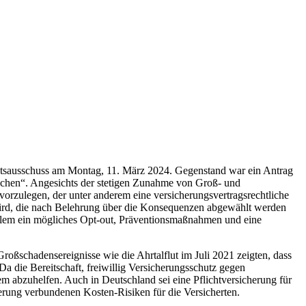
tsausschuss am Montag, 11. März 2024. Gegenstand war ein Antrag
machen“. Angesichts der stetigen Zunahme von Groß- und
orzulegen, der unter anderem eine versicherungsvertragsrechtliche
wird, die nach Belehrung über die Konsequenzen abgewählt werden
allem ein mögliches Opt-out, Präventionsmaßnahmen und eine
oßschadensereignisse wie die Ahrtalflut im Juli 2021 zeigten, dass
die Bereitschaft, freiwillig Versicherungsschutz gegen
lem abzuhelfen. Auch in Deutschland sei eine Pflichtversicherung für
herung verbundenen Kosten-Risiken für die Versicherten.