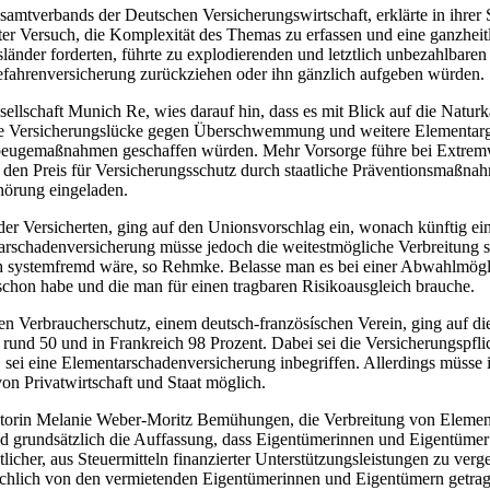
amtverbands der Deutschen Versicherungswirtschaft, erklärte in ihrer S
ter Versuch, die Komplexität des Themas zu erfassen und eine ganzheit
länder forderten, führte zu explodierenden und letztlich unbezahlbaren 
efahrenversicherung zurückziehen oder ihn gänzlich aufgeben würden.
lschaft Munich Re, wies darauf hin, dass es mit Blick auf die Naturk
e Versicherungslücke gegen Überschwemmung und weitere Elementargef
beugemaßnahmen geschaffen würden. Mehr Vorsorge führe bei Extremwet
nd den Preis für Versicherungsschutz durch staatliche Präventionsmaßn
hörung eingeladen.
er Versicherten, ging auf den Unionsvorschlag ein, wonach künftig e
schadenversicherung müsse jedoch die weitestmögliche Verbreitung sein
ch systemfremd wäre, so Rehmke. Belasse man es bei einer Abwahlmögli
chon habe und die man für einen tragbaren Risikoausgleich brauche.
chen Verbraucherschutz, einem deutsch-französíschen Verein, ging au
 rund 50 und in Frankreich 98 Prozent. Dabei sei die Versicherungspfli
ei eine Elementarschadenversicherung inbegriffen. Allerdings müsse i
on Privatwirtschaft und Staat möglich.
torin Melanie Weber-Moritz Bemühungen, die Verbreitung von Element
 grundsätzlich die Auffassung, dass Eigentümerinnen und Eigentümer 
atlicher, aus Steuermitteln finanzierter Unterstützungsleistungen zu v
tsächlich von den vermietenden Eigentümerinnen und Eigentümern getr