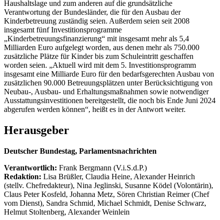
Haushaltslage und zum anderen auf die grundsätzliche
Verantwortung der Bundesländer, die für den Ausbau der
Kinderbetreuung zuständig seien. Außerdem seien seit 2008
insgesamt fünf Investitionsprogramme
„Kinderbetreuungsfinanzierung“ mit insgesamt mehr als 5,4
Milliarden Euro aufgelegt worden, aus denen mehr als 750.000
zusätzliche Plätze für Kinder bis zum Schuleintritt geschaffen
worden seien. „Aktuell wird mit dem 5. Investitionsprogramm
insgesamt eine Milliarde Euro für den bedarfsgerechten Ausbau von
zusätzlichen 90.000 Betreuungsplätzen unter Berücksichtigung von
Neubau-, Ausbau- und Erhaltungsmaßnahmen sowie notwendiger
Ausstattungsinvestitionen bereitgestellt, die noch bis Ende Juni 2024
abgerufen werden können“, heißt es in der Antwort weiter.
Herausgeber
Deutscher Bundestag, Parlamentsnachrichten
Verantwortlich:
Frank Bergmann (V.i.S.d.P.)
Redaktion:
Lisa Brüßler, Claudia Heine, Alexander Heinrich
(stellv. Chefredakteur), Nina Jeglinski,
Susanne Ködel (Volontärin),
Claus Peter Kosfeld, Johanna Metz, Sören Christian Reimer (Chef
vom Dienst), Sandra Schmid, Michael Schmidt, Denise Schwarz,
Helmut Stoltenberg, Alexander Weinlein