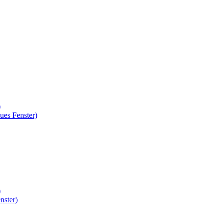
)
ues Fenster)
)
nster)