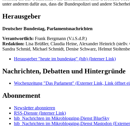
unter anderem dafür aus, dass die Bundespolizei und andere Sicherhe
Herausgeber
Deutscher Bundestag, Parlamentsnachrichten
Verantwortlich:
Frank Bergmann (V.i.S.d.P.)
Redaktion:
Lisa Brüßler, Claudia Heine, Alexander Heinrich (stellv.
Sandra Schmid, Michael Schmidt, Denise Schwarz, Helmut Stoltenbe
Herausgeber "heute im bundestag" (hib)
(Interner Link)
Nachrichten, Debatten und Hintergründe
Wochenzeitung "Das Parlament"
(Externer Link, Link öffnet ei
Abonnement
Newsletter abonnieren
RSS-Dienste
(Interner Link)
hib_Nachrichten im Mikroblogging-Dienst BlueSky
hib_Nachrichten im Mikroblogging-Dienst Mastodon
(Externer