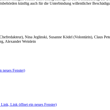
itsbehörden künftig auch für die Unterbindung willentlicher Beschädigu
 Chefredakteur), Nina Jeglinski,
Susanne Ködel (Volontärin),
Claus Pet
rg, Alexander Weinlein
n neues Fenster)
 Link, Link öffnet ein neues Fenster)