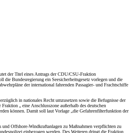
utet der Titel eines Antrags der CDU/CSU-Fraktion
ll die Bundesregierung ein Seesicherheitsgesetz vorlegen und die
wehrpläne der international fahrenden Passagier- und Frachtschiffe
erzüglich in nationales Recht umzusetzen sowie die Befugnisse der
r Fraktion „ eine Anschlusszone außerhalb des deutschen
rden können. Damit soll laut Vorlage „die Gefahrenfilterfunktion der
als und Offshore-Windkraftanlagen zu Maßnahmen verpflichten zu
undespolizei einbezogen werden. Des Weiteren dringt die Fraktion