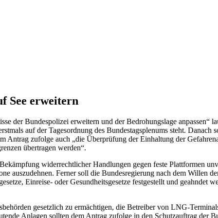
f See erweitern
sse der Bundespolizei erweitern und der Bedrohungslage anpassen“ la
erstmals auf der Tagesordnung des Bundestagsplenums steht. Danach so
m Antrag zufolge auch „die Überprüfung der Einhaltung der Gefahrenab
grenzen übertragen werden“.
r Bekämpfung widerrechtlicher Handlungen gegen feste Plattformen unv
zone auszudehnen. Ferner soll die Bundesregierung nach dem Willen de
setze, Einreise- oder Gesundheitsgesetze festgestellt und geahndet we
itsbehörden gesetzlich zu ermächtigen, die Betreiber von LNG-Termin
utende Anlagen sollten dem Antrag zufolge in den Schutzauftrag der B