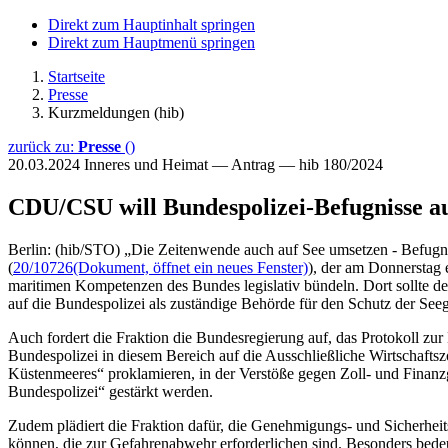
Direkt zum Hauptinhalt springen
Direkt zum Hauptmenü springen
Startseite
Presse
Kurzmeldungen (hib)
zurück zu:
Presse
()
20.03.2024
Inneres und Heimat — Antrag — hib 180/2024
CDU/CSU will Bundespolizei-Befugnisse au
Berlin: (hib/STO) „Die Zeitenwende auch auf See umsetzen - Befugni
(
20/10726
(Dokument, öffnet ein neues Fenster)
), der am Donnerstag 
maritimen Kompetenzen des Bundes legislativ bündeln. Dort sollte de
auf die Bundespolizei als zuständige Behörde für den Schutz der See
Auch fordert die Fraktion die Bundesregierung auf, das Protokoll zu
Bundespolizei in diesem Bereich auf die Ausschließliche Wirtschafts
Küstenmeeres“ proklamieren, in der Verstöße gegen Zoll- und Finanzge
Bundespolizei“ gestärkt werden.
Zudem plädiert die Fraktion dafür, die Genehmigungs- und Sicherhe
können, die zur Gefahrenabwehr erforderlichen sind. Besonders bede