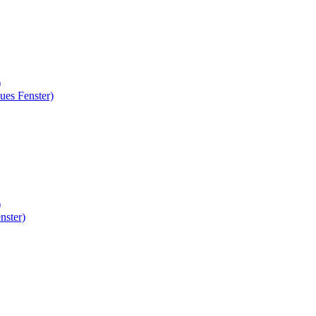
)
ues Fenster)
)
nster)