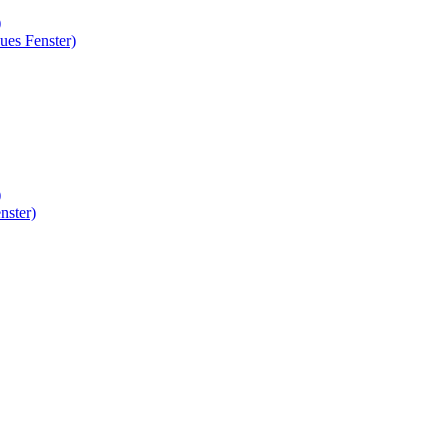
)
ues Fenster)
)
nster)