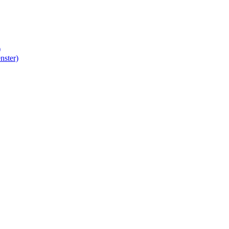
)
nster)