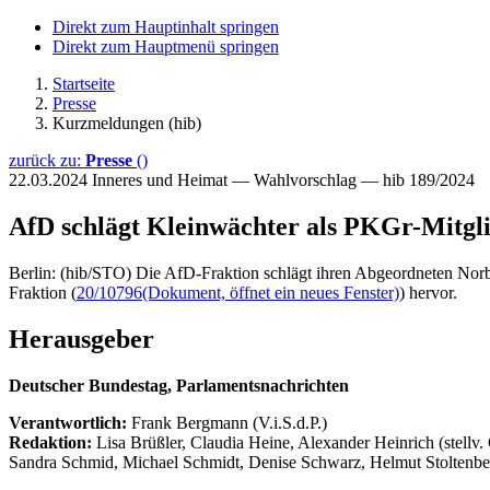
Direkt zum Hauptinhalt springen
Direkt zum Hauptmenü springen
Startseite
Presse
Kurzmeldungen (hib)
zurück zu:
Presse
()
22.03.2024
Inneres und Heimat — Wahlvorschlag — hib 189/2024
AfD schlägt Kleinwächter als PKGr-Mitgli
Berlin: (hib/STO) Die AfD-Fraktion schlägt ihren Abgeordneten Norb
Fraktion (
20/10796
(Dokument, öffnet ein neues Fenster)
) hervor.
Herausgeber
Deutscher Bundestag, Parlamentsnachrichten
Verantwortlich:
Frank Bergmann (V.i.S.d.P.)
Redaktion:
Lisa Brüßler, Claudia Heine, Alexander Heinrich (stellv.
Sandra Schmid, Michael Schmidt, Denise Schwarz, Helmut Stoltenbe