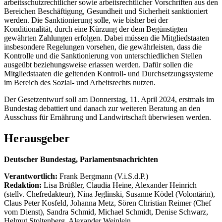
arbeitsschutzrechtlicher sowie arbeitsrechtlicher Vorschriften aus den
Bereichen Beschäftigung, Gesundheit und Sicherheit sanktioniert
werden. Die Sanktionierung solle, wie bisher bei der
Konditionalität, durch eine Kürzung der dem Begünstigten
gewährten Zahlungen erfolgen. Dabei müssen die Mitgliedstaaten
insbesondere Regelungen vorsehen, die gewährleisten, dass die
Kontrolle und die Sanktionierung von unterschiedlichen Stellen
ausgeübt beziehungsweise erlassen werden. Dafür sollen die
Mitgliedstaaten die geltenden Kontroll- und Durchsetzungssysteme
im Bereich des Sozial- und Arbeitsrechts nutzen.
Der Gesetzentwurf soll am Donnerstag, 11. April 2024, erstmals im
Bundestag debattiert und danach zur weiteren Beratung an den
Ausschuss für Ernährung und Landwirtschaft überwiesen werden.
Herausgeber
Deutscher Bundestag, Parlamentsnachrichten
Verantwortlich:
Frank Bergmann (V.i.S.d.P.)
Redaktion:
Lisa Brüßler, Claudia Heine, Alexander Heinrich
(stellv. Chefredakteur), Nina Jeglinski,
Susanne Ködel (Volontärin),
Claus Peter Kosfeld, Johanna Metz, Sören Christian Reimer (Chef
vom Dienst), Sandra Schmid, Michael Schmidt, Denise Schwarz,
Helmut Stoltenberg, Alexander Weinlein