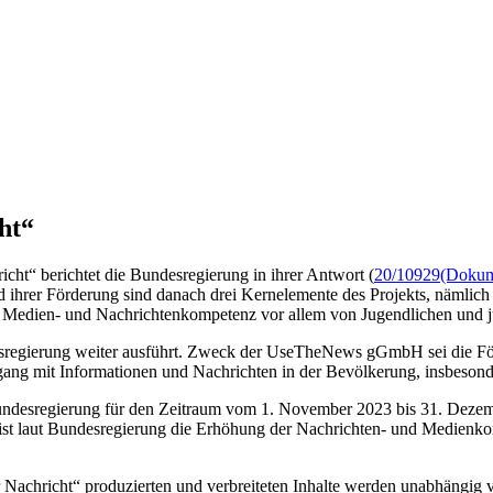
ht“
icht“ berichtet die Bundesregierung in ihrer Antwort (
20/10929
(Dokume
d ihrer Förderung sind danach drei Kernelemente des Projekts, nämlic
der Medien- und Nachrichtenkompetenz vor allem von Jugendlichen und
esregierung weiter ausführt. Zweck der UseTheNews gGmbH sei die Fö
gang mit Informationen und Nachrichten in der Bevölkerung, insbesond
undesregierung für den Zeitraum vom 1. November 2023 bis 31. Dezemb
t“ ist laut Bundesregierung die Erhöhung der Nachrichten- und Medienk
hricht“ produzierten und verbreiteten Inhalte werden unabhängig von 