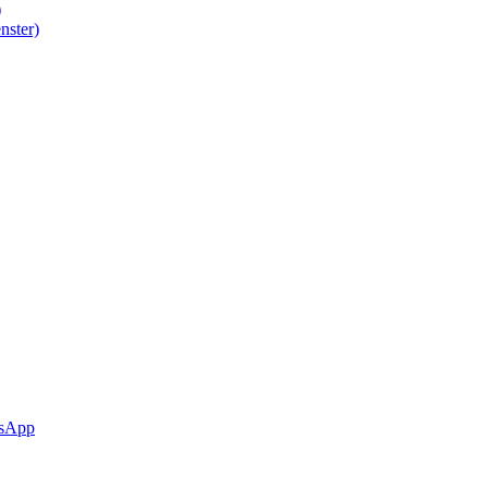
)
nster)
sApp