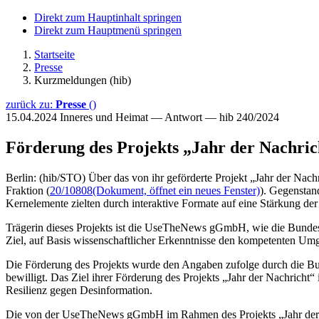
Direkt zum Hauptinhalt springen
Direkt zum Hauptmenü springen
Startseite
Presse
Kurzmeldungen (hib)
zurück zu:
Presse
()
15.04.2024
Inneres und Heimat — Antwort — hib 240/2024
Förderung des Projekts „Jahr der Nachric
Berlin: (hib/STO) Über das von ihr geförderte Projekt „Jahr der Nachr
Fraktion (
20/10808
(Dokument, öffnet ein neues Fenster)
). Gegenstan
Kernelemente zielten durch interaktive Formate auf eine Stärkung 
Trägerin dieses Projekts ist die UseTheNews gGmbH, wie die Bund
Ziel, auf Basis wissenschaftlicher Erkenntnisse den kompetenten Um
Die Förderung des Projekts wurde den Angaben zufolge durch die B
bewilligt. Das Ziel ihrer Förderung des Projekts „Jahr der Nachrich
Resilienz gegen Desinformation.
Die von der UseTheNews gGmbH im Rahmen des Projekts „Jahr der Nac