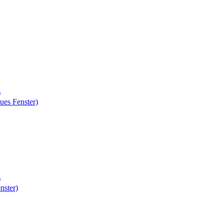
)
ues Fenster)
)
nster)