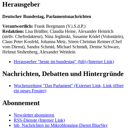
Herausgeber
Deutscher Bundestag, Parlamentsnachrichten
Verantwortlich:
Frank Bergmann (V.i.S.d.P.)
Redaktion:
Lisa Brüßler, Claudia Heine, Alexander Heinrich
(stellv. Chefredakteur), Nina Jeglinski,
Susanne Ködel (Volontärin),
Claus Peter Kosfeld, Johanna Metz, Sören Christian Reimer (Chef
vom Dienst), Sandra Schmid, Michael Schmidt, Denise Schwarz,
Helmut Stoltenberg, Alexander Weinlein
Herausgeber "heute im bundestag" (hib)
(Interner Link)
Nachrichten, Debatten und Hintergründe
Wochenzeitung "Das Parlament"
(Externer Link, Link öffnet
ein neues Fenster)
Abonnement
Newsletter abonnieren
RSS-Dienste
(Interner Link)
hib_Nachrichten im Mikroblogging-Dienst BlueSky