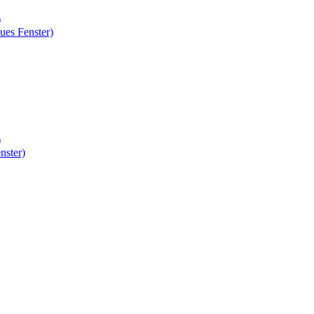
)
ues Fenster)
)
nster)