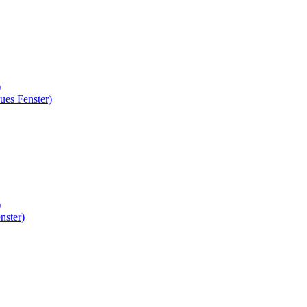
)
ues Fenster)
)
nster)