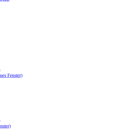
)
ues Fenster)
)
nster)