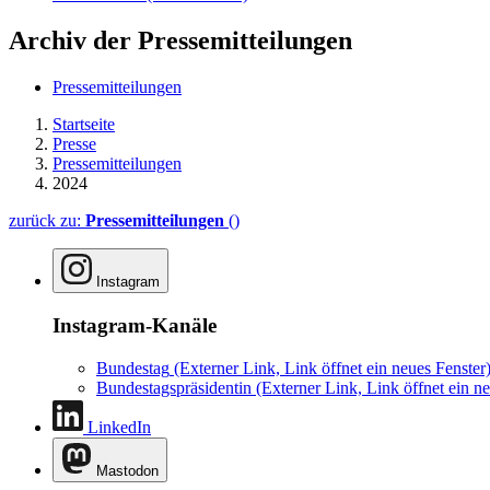
Archiv der Pressemitteilungen
Pressemitteilungen
Startseite
Presse
Pressemitteilungen
2024
zurück zu:
Pressemitteilungen
()
Instagram
Instagram-Kanäle
Bundestag
(Externer Link, Link öffnet ein neues Fenster
Bundestagspräsidentin
(Externer Link, Link öffnet ein ne
LinkedIn
Mastodon