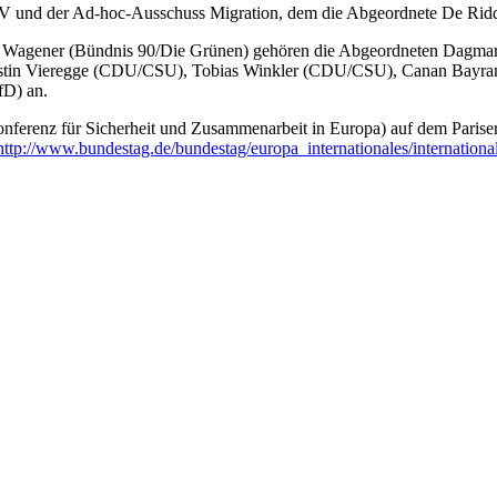
und der Ad-hoc-Ausschuss Migration, dem die Abgeordnete De Ridde
n Wagener (Bündnis 90/Die Grünen) gehören die Abgeordneten Dagmar 
in Vieregge (CDU/CSU), Tobias Winkler (CDU/CSU), Canan Bayram (B
fD) an.
erenz für Sicherheit und Zusammenarbeit in Europa) auf dem Pariser 
http://www.bundestag.de/bundestag/europa_internationales/internation