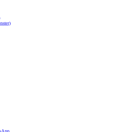
)
nster)
sApp