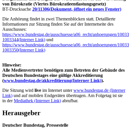
von Bürokratie (Viertes Bürokratieentlastungsgesetz)
BT-Drucksache
20/11306
(Dokument, öffnet ein neues Fenster)
Die Anhörung findet in zwei Themenblöcken statt. Detaillierte
Informationen zur Sitzung finden Sie auf der Internetseite des
Ausschusses:
https://www.bundestag.de/ausschuesse/a06_recht/anhoerungen/1003
1003344
(Interner Link)
und
https://www.bundestag.de/ausschuesse/a06_recht/anhoerungen/1003
1003350
(Interner Link)
Hinweise:
Alle Medienvertreter benötigen zum Betreten der Gebäude des
Deutschen Bundestages eine gültige Akkreditierung
(
www.bundestag.de/akkreditierung
(Interner Link)
).
Die Sitzung wird
live
im Internet unter
www.bundestag.de
(Interner
Link)
und auf mobilen Endgeräten übertragen. Am Folgetag ist sie
in der
Mediathek
(Interner Link)
abrufbar.
Herausgeber
Deutscher Bundestag, Pressestelle