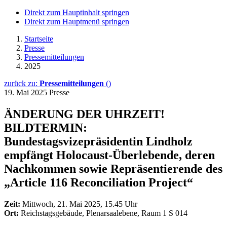
Direkt zum Hauptinhalt springen
Direkt zum Hauptmenü springen
Startseite
Presse
Pressemitteilungen
2025
zurück zu:
Pressemitteilungen
()
19. Mai 2025
Presse
ÄNDERUNG DER UHRZEIT!
BILDTERMIN:
Bundestagsvizepräsidentin Lindholz
empfängt Holocaust-Überlebende, deren
Nachkommen sowie Repräsentierende des
„Article 116 Reconciliation Project“
Zeit:
Mittwoch, 21. Mai 2025, 15.45 Uhr
Ort:
Reichstagsgebäude, Plenarsaalebene, Raum 1 S 014