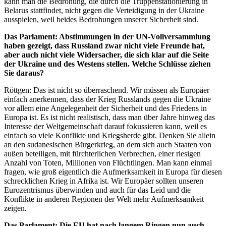
kann man die Bedrohung, die durch die Truppenstationierung in
Belarus stattfindet, nicht gegen die Verteidigung in der Ukraine
ausspielen, weil beides Bedrohungen unserer Sicherheit sind.
Das Parlament: Abstimmungen in der UN-Vollversammlung
haben gezeigt, dass Russland zwar nicht viele Freunde hat,
aber auch nicht viele Widersacher, die sich klar auf die Seite
der Ukraine und des Westens stellen. Welche Schlüsse ziehen
Sie daraus?
Röttgen: Das ist nicht so überraschend. Wir müssen als Europäer
einfach anerkennen, dass der Krieg Russlands gegen die Ukraine
vor allem eine Angelegenheit der Sicherheit und des Friedens in
Europa ist. Es ist nicht realistisch, dass man über Jahre hinweg das
Interesse der Weltgemeinschaft darauf fokussieren kann, weil es
einfach so viele Konflikte und Kriegsherde gibt. Denken Sie allein
an den sudanesischen Bürgerkrieg, an dem sich auch Staaten von
außen beteiligen, mit fürchterlichen Verbrechen, einer riesigen
Anzahl von Toten, Millionen von Flüchtlingen. Man kann einmal
fragen, wie groß eigentlich die Aufmerksamkeit in Europa für diesen
schrecklichen Krieg in Afrika ist. Wir Europäer sollten unseren
Eurozentrismus überwinden und auch für das Leid und die
Konflikte in anderen Regionen der Welt mehr Aufmerksamkeit
zeigen.
Das Parlament: Die EU hat nach langem Ringen nun auch