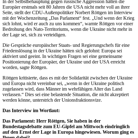
In der Selbstbehauptung gegen russische Aggression hätten die
Europäer erstmals seit 80 Jahren die USA nicht mehr voll an ihrer
Seite, stellt der CDU-Außenpolitiker Norbert Röttgen im Interview
mit der Wochenzeitung „Das Parlament“ fest. „Und wenn der Krieg
sich lohnt, wird er auch zu uns kommen“, warnte Röttgen vor einer
Bedrohung des Nato-Territoriums, wenn die Ukraine nicht mehr in
der Lage sei, sich zu verteidigen.
Die Gespräche europäischer Staats- und Regierungschefs für eine
Friedenslösung in der Ukraine hätten sich gelohnt: Europa sei
aktiviert und geeint. In wichtigen Fragen sei eine gemeinsame
Positionierung der Europäer, der Ukraine und der USA erreicht
worden, sagte Röttgen.
Röttgen kritisierte, dass es mit der Solidarität zwischen der Ukraine
und Europa nicht vereinbar sei, „wenn in der Ukraine politisch
zugelassen wird, dass Männer im wehrfähigen Alter das Land
verlassen.“ Dies sei eine belastende Situation, die nicht akzeptiert
werden könne, unterstrich der Unionsfraktionsvize.
Das Interview im Wortlaut:
Das Parlament: Herr Röttgen, Sie haben in der
Bundestagsdebatte zum EU-Gipfel am Mittwoch eindringlich
auf den Ernst der Lage in Europa hingewiesen. Worum ging es
Ihnen dabei?