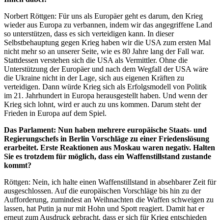
Norbert Röttgen: Für uns als Europäer geht es darum, den Krieg
wieder aus Europa zu verbannen, indem wir das angegriffene Land
so unterstützen, dass es sich verteidigen kann. In dieser
Selbstbehauptung gegen Krieg haben wir die USA zum ersten Mal
nicht mehr so an unserer Seite, wie es 80 Jahre lang der Fall war.
Stattdessen verstehen sich die USA als Vermittler. Ohne die
Unterstützung der Europäer und nach dem Wegfall der USA wäre
die Ukraine nicht in der Lage, sich aus eigenen Kräften zu
verteidigen. Dann würde Krieg sich als Erfolgsmodell von Politik
im 21. Jahrhundert in Europa herausgestellt haben. Und wenn der
Krieg sich lohnt, wird er auch zu uns kommen. Darum steht der
Frieden in Europa auf dem Spiel.
Das Parlament: Nun haben mehrere europäische Staats- und
Regierungschefs in Berlin Vorschläge zu einer Friedenslösung
erarbeitet. Erste Reaktionen aus Moskau waren negativ. Halten
Sie es trotzdem für möglich, dass ein Waffenstillstand zustande
kommt?
Röttgen: Nein, ich halte einen Waffenstillstand in absehbarer Zeit für
ausgeschlossen. Auf die europäischen Vorschläge bis hin zu der
Aufforderung, zumindest an Weihnachten die Waffen schweigen zu
lassen, hat Putin ja nur mit Hohn und Spott reagiert. Damit hat er
erneut zum Ausdruck gebracht, dass er sich für Krieg entschieden