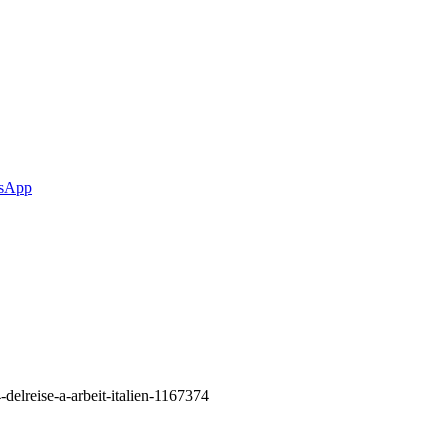
sApp
elreise-a-arbeit-italien-1167374