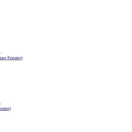
)
ues Fenster)
)
nster)