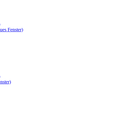
)
ues Fenster)
)
nster)