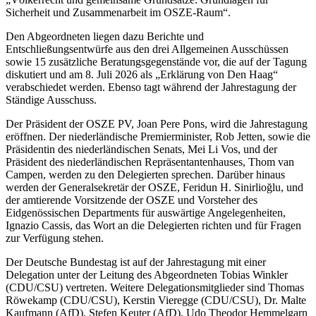
Sicherheit und Zusammenarbeit im OSZE-Raum“.
Den Abgeordneten liegen dazu Berichte und
Entschließungsentwürfe aus den drei Allgemeinen Ausschüssen
sowie 15 zusätzliche Beratungsgegenstände vor, die auf der Tagung
diskutiert und am 8. Juli 2026 als „Erklärung von Den Haag“
verabschiedet werden. Ebenso tagt während der Jahrestagung der
Ständige Ausschuss.
Der Präsident der OSZE PV, Joan Pere Pons, wird die Jahrestagung
eröffnen. Der niederländische Premierminister, Rob Jetten, sowie die
Präsidentin des niederländischen Senats, Mei Li Vos, und der
Präsident des niederländischen Repräsentantenhauses, Thom van
Campen, werden zu den Delegierten sprechen. Darüber hinaus
werden der Generalsekretär der OSZE, Feridun H. Sinirlioğlu, und
der amtierende Vorsitzende der OSZE und Vorsteher des
Eidgenössischen Departments für auswärtige Angelegenheiten,
Ignazio Cassis, das Wort an die Delegierten richten und für Fragen
zur Verfügung stehen.
Der Deutsche Bundestag ist auf der Jahrestagung mit einer
Delegation unter der Leitung des Abgeordneten Tobias Winkler
(CDU/CSU) vertreten. Weitere Delegationsmitglieder sind Thomas
Röwekamp (CDU/CSU), Kerstin Vieregge (CDU/CSU), Dr. Malte
Kaufmann (AfD), Stefen Keuter (AfD), Udo Theodor Hemmelgarn