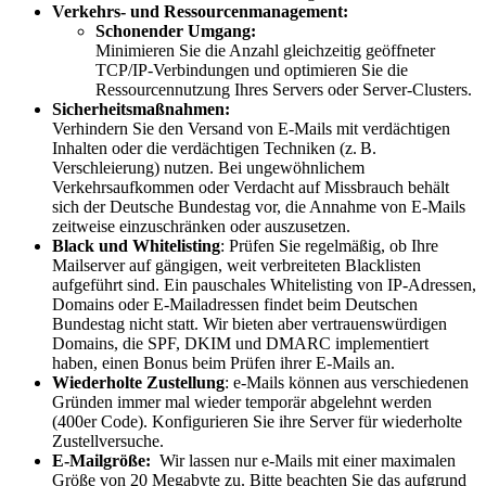
Verkehrs- und Ressourcenmanagement:
Schonender Umgang:
Minimieren Sie die Anzahl gleichzeitig geöffneter
TCP/IP-Verbindungen und optimieren Sie die
Ressourcennutzung Ihres Servers oder Server-Clusters.
Sicherheitsmaßnahmen:
Verhindern Sie den Versand von E-Mails mit verdächtigen
Inhalten oder die verdächtigen Techniken (z.
B.
Verschleierung) nutzen. Bei ungew
ö
hnlichem
Verkehrsaufkommen oder Verdacht auf Missbrauch behält
sich der Deutsche Bundestag vor, die Annahme von E-Mails
zeitweise einzuschr
ä
nken oder auszusetzen.
Black und Whitelisting
: Prüfen Sie regelmäßig, ob Ihre
Mailserver auf gängigen, weit verbreiteten Blacklisten
aufgeführt sind. Ein pauschales Whitelisting von IP-Adressen,
Domains oder E-Mailadressen findet beim Deutschen
Bundestag nicht statt. Wir bieten aber vertrauenswürdigen
Domains, die SPF, DKIM und DMARC implementiert
haben, einen Bonus beim Prüfen ihrer E-Mails an.
Wiederholte Zustellung
: e-Mails können aus verschiedenen
Gründen immer mal wieder temporär abgelehnt werden
(400er Code). Konfigurieren Sie ihre Server für wiederholte
Zustellversuche.
E-Mailgröße:
Wir lassen nur e-Mails mit einer maximalen
Größe von 20 Megabyte zu. Bitte beachten Sie das aufgrund