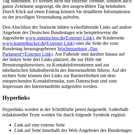
Tag stattfinden. Es werden nicht nur einzelne Termine, sondern auch
ganze Zeiträume angezeigt, die den ausgewählten Tag beinhalten.
Durch Klick auf einen Eintrag können Sie detaillierte Informationen
zu der jeweiligen Veranstaltung aufrufen.
Den Abschluss der Startseite bilden weiterführende Links auf andere
Angebote des Deutschen Bundestages wie beispielsweise die
Jugendseite
www.mitmischen.de
(Externer Link)
, die Kinderseite
www.kuppelkucker.de
(Externer Link)
oder die Seite der vom
Bundestag herausgegebenen
Wochenzeitung „Das
Parlament“
(Externer Link)
. Am Fußende sind darüber hinaus auf
der linken Seite drei Links platziert, die zur Hilfe mit
Benutzungshinweisen, zu Kontaktinformationen und zur
tabellarischen Inhaltsübersicht des Internetauftritts führen. Auf der
rechten Seite können drei Links zur Barrierefreiheit mit dem
entsprechenden Kontaktformular, zum Datenschutz und zum
Impressum des Internetauftritts aufgerufen werden.
Hyperlinks
Hyperlinks werden in der Schriftfarbe petrol dargestellt. Außerhalb
redaktioneller Texte werden Sie durch folgende Symbole ergänzt:
Link auf eine externe Seite
Link auf Seite innerhalb des Web-Angebotes des Bundestages