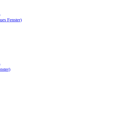
)
ues Fenster)
)
nster)