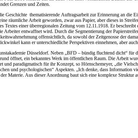
ndet Grenzen und Zeiten.
s die Geschichte thematisierende Auftragsarbeit zur Erinnerung an die
eine räumliche Arbeit geworden, zwar aus Papier, aber dieses in Streif
ines Textes einer überregionalen Zeitung vom 12.11.1918. Er beschreib
die Arbeiter entwaffnet wird. Durch die Segmentierung der Papierstreif
hkeitswahrnehmung offensichtlich, da sowohl der Zeitgenosse der damali
kwinkel kann er unterschiedliche Perspektiven einnehmen, aber auch die
nstakademie Düsseldorf. Neben „BFD – bündig fluchtend dicht“ für das 
rund öffnet, ein bekanntes Werk im öffentlichen Raum. Die Arbeit wur
t und paradigmatisch für ihr Konzept, so Hörnschemeyer, „die Vielsch
schen und psychologischen“ Aspekten. „Ich denke, dass Information viel
der Materie. Aus dieser Anordnung baut sich eine komplexe Struktur auf