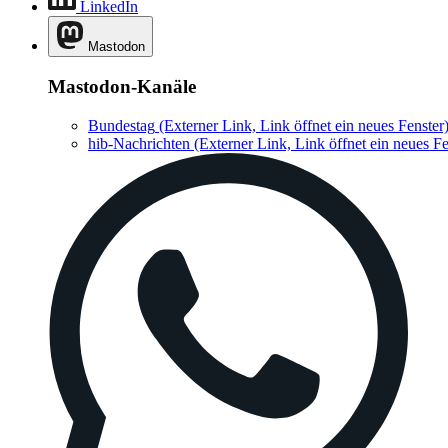
LinkedIn
Mastodon
Mastodon-Kanäle
Bundestag
(Externer Link, Link öffnet ein neues Fenster
hib-Nachrichten
(Externer Link, Link öffnet ein neues Fe