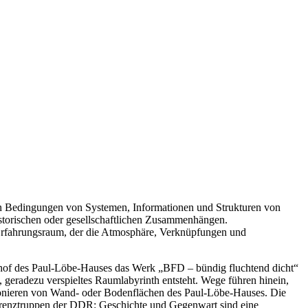
den Bedingungen von Systemen, Informationen und Strukturen von
storischen oder gesellschaftlichen Zusammenhängen.
Erfahrungsraum, der die Atmosphäre, Verknüpfungen und
nhof des Paul-Löbe-Hauses das Werk „BFD – bündig fluchtend dicht“
s, geradezu verspieltes Raumlabyrinth entsteht. Wege führen hinein,
tonieren von Wand- oder Bodenflächen des Paul-Löbe-Hauses. Die
Grenztruppen der DDR: Geschichte und Gegenwart sind eine