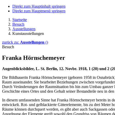
Direkt zum Hauptinhalt springen
Direkt zum Hauptmenü springen
Startseite
Besuch
Ausstellungen
Kunstausstellungen
zurück zu:
Ausstellungen
()
Besuch
Franka Hörnschemeyer
Augenblicksbilder, L. St. Berlin, 12. Novbr. 1918, 1 (20) und 2 (2
Die Bildhauerin Franka Hörnschemeyer (geboren 1958 in Osnabrück) s
Raum auseinander. Sie bearbeitet Beziehungen zwischen vorgefunden
Durch Veränderungen der Raumsituation bis hin zum Umbau ganzer R
Geschichte eines Ortes und den Gehalt seiner Bestandteile neu in den
In diesem umfassenden Sinne hat Franka Hörnschemeyer bereits in 
entwickelt. Rot- und gelblackierte Gitterelemente, bis zu drei Meter 
Räume können durchquert werden, es gibt aber auch Sackgassen ode
Anordnung der Elemente greift sowohl den Grundriss von Räumen de