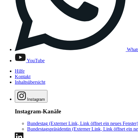
What
YouTube
Hilfe
Kontakt
Inhaltsübersicht
Instagram
Instagram-Kanäle
Bundestag
(Externer Link, Link öffnet ein neues Fenster
Bundestagspräsidentin
(Externer Link, Link öffnet ein ne