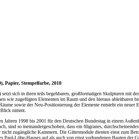
0), Papier, Stempelfarbe, 2018
etzt sich in ihren teils begehbaren, großformatigen Skulpturen mit 
en wie zugefügten Elementen im Raum und den hieraus ableitbaren hi
äume sowie der Neu-Positionierung der Elemente entsteht ein neuer 
 Blick nimmt.
den Jahren 1998 bis 2001 für den Deutschen Bundestag in einem Auße
hoch, sind so ineinandergeschoben, dass ein filigranes, durchscheinende
r nicht zugängliche Kammern. Die Gittermodule dienten einst zum Be
s Paul-Löbe-Hauses auf als auch von einst vorhandenen Bauten der 