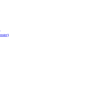
)
nster)