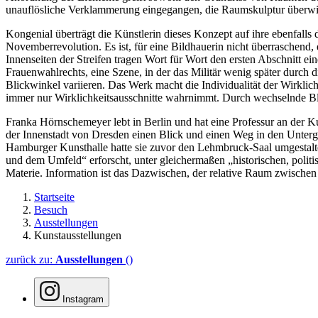
unauflösliche Verklammerung eingegangen, die Raumskulptur überwi
Kongenial überträgt die Künstlerin dieses Konzept auf ihre ebenfall
Novemberrevolution. Es ist, für eine Bildhauerin nicht überraschend, 
Innenseiten der Streifen tragen Wort für Wort den ersten Abschnitt e
Frauenwahlrechts, eine Szene, in der das Militär wenig später durch 
Blickwinkel variieren. Das Werk macht die Individualität der Wirklic
immer nur Wirklichkeitsausschnitte wahrnimmt. Durch wechselnde Blic
Franka Hörnschemeyer lebt in Berlin und hat eine Professur an der Ku
der Innenstadt von Dresden einen Blick und einen Weg in den Unterg
Hamburger Kunsthalle hatte sie zuvor den Lehmbruck-Saal umgestalte
und dem Umfeld“ erforscht, unter gleichermaßen „historischen, politi
Materie. Information ist das Dazwischen, der relative Raum zwischen 
Startseite
Besuch
Ausstellungen
Kunstausstellungen
zurück zu:
Ausstellungen
()
Instagram