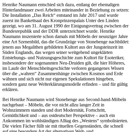
Henrike Naumann entschied sich dazu, entlang der ehemaligen
Hinterlandmauer zwei Arbeiten miteinander in Beziehung zu setzen:
Die Installation „Das Reich“ entstand im Jahr 2017 und wurde
zuerst im Bankettsaal des Kronprinzenpalais Unter den Linden
gezeigt, wo am 31. August 1990 der Einigungsvertrag zwischen der
Bundesrepublik und der DDR unterzeichnet wurde. Henrike
Naumann inszenierte schon damals mit Möbeln der neunziger Jahre
eine Art Szenenbild, das die Grundzüge von Stonehenge nachbildet:
jenem aus Megalithen gebildeten Kultort aus der Jungsteinzeit im
Süden Englands, das wegen seiner weitgehend ungeklärten
Entstehungs- und Nutzungsgeschichte zum Kultort für Esoteriker,
insbesondere der sogenannten Neu-Druiden gilt, die hier Höheres,
im Laufe der Menschheitsgeschichte verloren gegangenes Wissen
über die „wahren“ Zusammenhänge zwischen Kosmos und Erde
wähnen und sich nicht nur eigenen Spekulationen hingeben,
sondern ganz neue Welterklärungsmodelle erfinden – und für gültig
erklären.
Bei Henrike Naumann wird Stonehenge aus Second-hand-Möbeln
nachgebaut – Möbeln, die vor nicht allzu langer Zeit in
Wohnzimmern standen und dort Modernität, Fortschritt,
Gemütlichkeit und – aus ostdeutscher Perspektive – auch ein
Ankommen im wohlständigen Alltag des „Westens“ symbolisierten.
Die vielen Fächer füllt sie mit rituellen Gegenständen, die schnell
auf eine besondere Art der alternativen Welt- und