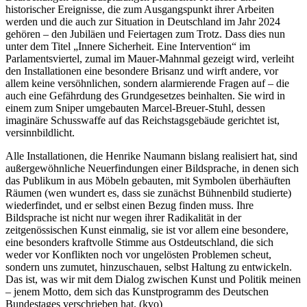
historischer Ereignisse, die zum Ausgangspunkt ihrer Arbeiten
werden und die auch zur Situation in Deutschland im Jahr 2024
gehören – den Jubiläen und Feiertagen zum Trotz. Dass dies nun
unter dem Titel „Innere Sicherheit. Eine Intervention“ im
Parlamentsviertel, zumal im Mauer-Mahnmal gezeigt wird, verleiht
den Installationen eine besondere Brisanz und wirft andere, vor
allem keine versöhnlichen, sondern alarmierende Fragen auf – die
auch eine Gefährdung des Grundgesetzes beinhalten. Sie wird in
einem zum Sniper umgebauten Marcel-Breuer-Stuhl, dessen
imaginäre Schusswaffe auf das Reichstagsgebäude gerichtet ist,
versinnbildlicht.
Alle Installationen, die Henrike Naumann bislang realisiert hat, sind
außergewöhnliche Neuerfindungen einer Bildsprache, in denen sich
das Publikum in aus Möbeln gebauten, mit Symbolen überhäuften
Räumen (wen wundert es, dass sie zunächst Bühnenbild studierte)
wiederfindet, und er selbst einen Bezug finden muss. Ihre
Bildsprache ist nicht nur wegen ihrer Radikalität in der
zeitgenössischen Kunst einmalig, sie ist vor allem eine besondere,
eine besonders kraftvolle Stimme aus Ostdeutschland, die sich
weder vor Konflikten noch vor ungelösten Problemen scheut,
sondern uns zumutet, hinzuschauen, selbst Haltung zu entwickeln.
Das ist, was wir mit dem Dialog zwischen Kunst und Politik meinen
– jenem Motto, dem sich das Kunstprogramm des Deutschen
Bundestages verschrieben hat. (kvo)