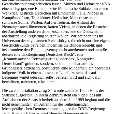
Geschichtserklärung schließen lassen: Mützen und Helme der NVA,
eine nachgegossene Ehrenplakette für deutsche Soldaten im ersten
Weltkrieg, gestickte Deckchen mit Emblemen, Felle, Nippes in
Kampfhundform, Trinkhörner, Heilsteine, Mauerreste, eine
schwarze Sonne, Waffen. Auf Fernsehern, die Anfang der
Neunziger noch flimmerten, laufen Videos, in denen die Besucher
der Ausstellung anderen dabei zuschauen, wie sie Deutschland
abschaffen, die Regierung stürzen wollen. Wir befinden uns im
Universum der sogenannten Reichsbürger, die nicht nur eine eigene
Geschichtskunde betreiben, indem sie die Bundesrepublik und
insbesondere den Einigungsvertrag nicht anerkennen und anstelle
dessen eine „Exilregierung Deutsches Reich“, eine
„Kommissarische Reichsregierung“ oder das „Königreich
Deutschland“ gründen, sondern, sich unmittelbar auf das
Grundgesetz beziehend, postulieren, eine Minderheit, ein bedrohtes
indigenes Volk in einem „besetzten Land“, zu sein, das auf
Befreiung wartet oder sich selbst befreien wird und sich dafür
bewaffnen, trainieren, rekrutieren.
Die zweite Installation „Tag X“ wurde zuerst 2019 im Haus der
Statistik ausgestellt. In ihrem Zentrum steht ein Video, das mit
Aufnahmen der Staatssicherheit aus dem Jahr 1989 beginnt und die
nicht genehmigten, am Anfang für die Teilnehmenden
lebensgefährlichen Demonstrationen gegen die DDR-Regierung
zeigt. Aber auch hier arbeitet Henrike Naumann nicht