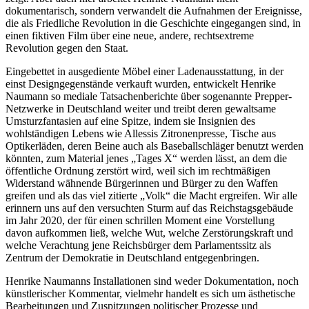
dokumentarisch, sondern verwandelt die Aufnahmen der Ereignisse,
die als Friedliche Revolution in die Geschichte eingegangen sind, in
einen fiktiven Film über eine neue, andere, rechtsextreme
Revolution gegen den Staat.
Eingebettet in ausgediente Möbel einer Ladenausstattung, in der
einst Designgegenstände verkauft wurden, entwickelt Henrike
Naumann so mediale Tatsachenberichte über sogenannte Prepper-
Netzwerke in Deutschland weiter und treibt deren gewaltsame
Umsturzfantasien auf eine Spitze, indem sie Insignien des
wohlständigen Lebens wie Allessis Zitronenpresse, Tische aus
Optikerläden, deren Beine auch als Baseballschläger benutzt werden
könnten, zum Material jenes „Tages X“ werden lässt, an dem die
öffentliche Ordnung zerstört wird, weil sich im rechtmäßigen
Widerstand wähnende Bürgerinnen und Bürger zu den Waffen
greifen und als das viel zitierte „Volk“ die Macht ergreifen. Wir alle
erinnern uns auf den versuchten Sturm auf das Reichstagsgebäude
im Jahr 2020, der für einen schrillen Moment eine Vorstellung
davon aufkommen ließ, welche Wut, welche Zerstörungskraft und
welche Verachtung jene Reichsbürger dem Parlamentssitz als
Zentrum der Demokratie in Deutschland entgegenbringen.
Henrike Naumanns Installationen sind weder Dokumentation, noch
künstlerischer Kommentar, vielmehr handelt es sich um ästhetische
Bearbeitungen und Zuspitzungen politischer Prozesse und