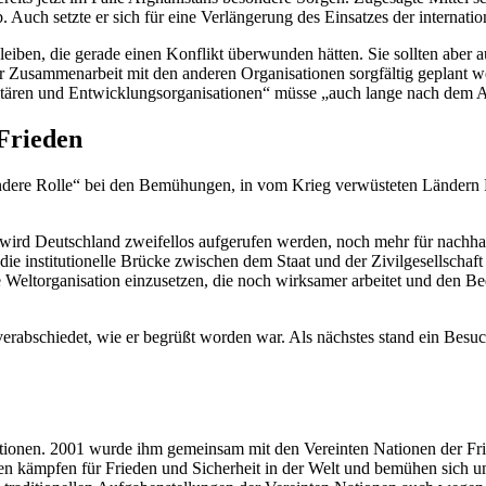
ch setzte er sich für eine Verlängerung des Einsatzes der internation
leiben, die gerade einen Konflikt überwunden hätten. Sie sollten aber 
r Zusammenarbeit mit den anderen Organisationen sorgfältig geplant w
umanitären und Entwicklungsorganisationen“ müsse „auch lange nach dem 
Frieden
endere Rolle“ bei den Bemühungen, in vom Krieg verwüsteten Ländern 
 Deutschland zweifellos aufgerufen werden, noch mehr für nachhalti
die institutionelle Brücke zwischen dem Staat und der Zivilgesellschaf
ine Weltorganisation einzusetzen, die noch wirksamer arbeitet und den 
verabschiedet, wie er begrüßt worden war. Als nächstes stand ein Be
tionen. 2001 wurde ihm gemeinsam mit den Vereinten Nationen der Fri
onen kämpfen für Frieden und Sicherheit in der Welt und bemühen sich u