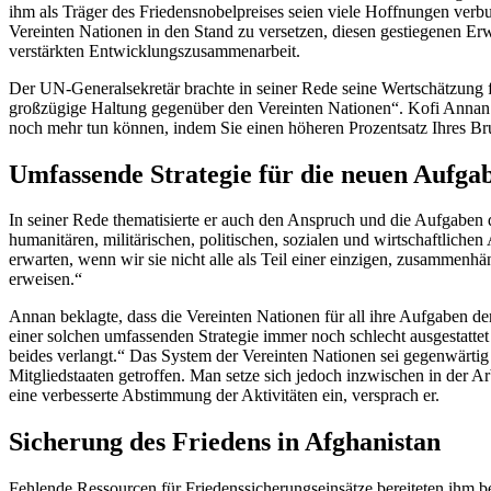
ihm als Träger des Friedensnobelpreises seien viele Hoffnungen verb
Vereinten Nationen in den Stand zu versetzen, diesen gestiegenen E
verstärkten Entwicklungszusammenarbeit.
Der UN-Generalsekretär brachte in seiner Rede seine Wertschätzung
großzügige Haltung gegenüber den Vereinten Nationen“. Kofi Annan w
noch mehr tun können, indem Sie einen höheren Prozentsatz Ihres Brut
Umfassende Strategie für die neuen Aufg
In seiner Rede thematisierte er auch den Anspruch und die Aufgaben 
humanitären, militärischen, politischen, sozialen und wirtschaftlich
erwarten, wenn wir sie nicht alle als Teil einer einzigen, zusammenhä
erweisen.“
Annan beklagte, dass die Vereinten Nationen für all ihre Aufgaben de
einer solchen umfassenden Strategie immer noch schlecht ausgestatte
beides verlangt.“ Das System der Vereinten Nationen sei gegenwärtig
Mitgliedstaaten getroffen. Man setze sich jedoch inzwischen in der A
eine verbesserte Abstimmung der Aktivitäten ein, versprach er.
Sicherung des Friedens in Afghanistan
Fehlende Ressourcen für Friedenssicherungseinsätze bereiteten ihm be