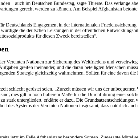
unden – auch im Deutschen Bundestag, sagte Thierse. Das verlange abe
rwartungen gerecht werden zu können. Am Beispiel Afghanistan betont
 für Deutschlands
Engagement
in der internationalen Friedenssicherung
ürdigte die deutschen Leistungen in der öffentlichen Entwicklungshil
tosozialprodukts für diesen Zweck bereitstellen“.
aben
der Vereinten Nationen zur Sicherung des Weltfriedens und verschwieg 
en Aufgaben greifen ineinander, und die daran beteiligten Menschen mü
ngenden Strategie gleichzeitig wahrnehmen. Sollten für eine davon die Mi
rzeit schlecht gerüstet seien. „Zurzeit müssen wir uns der unbequemen 
t sind; dies gilt in noch höherem Maße für die Durchführung einer solc
 zu stark untergliedert, erklärte er dazu. Die Grundsatzentscheidunge
rbeit des Systems der Vereinten Nationen insgesamt, dass natürlich au
reits jetzt im Falle Afghanistans besondere Sorgen. Zugesagte Mittel s