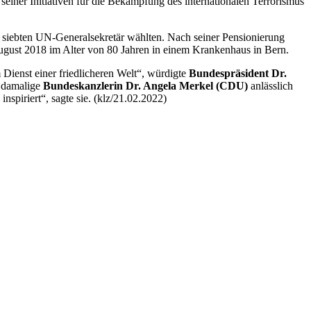
seiner Initiativen für die Bekämpfung des internationalen Terrorismus
 siebten UN-Generalsekretär wählten. Nach seiner Pensionierung
 August 2018 im Alter von 80 Jahren in einem Krankenhaus in Bern.
 Dienst einer friedlicheren Welt“, würdigte
Bundespräsident Dr.
e damalige
Bundeskanzlerin Dr. Angela Merkel (CDU)
anlässlich
spiriert“, sagte sie. (klz/21.02.2022)