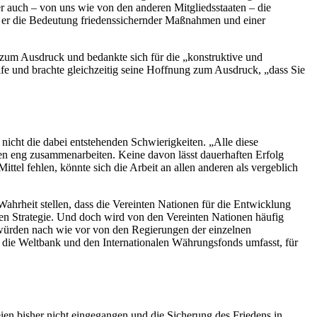
r auch – von uns wie von den anderen Mitgliedsstaaten – die
e er die Bedeutung friedenssichernder Maßnahmen und einer
 zum Ausdruck und bedankte sich für die „konstruktive und
fe und brachte gleichzeitig seine Hoffnung zum Ausdruck, „dass Sie
nicht die dabei entstehenden Schwierigkeiten. „Alle diese
ssen eng zusammenarbeiten. Keine davon lässt dauerhaften Erfolg
ttel fehlen, könnte sich die Arbeit an allen anderen als vergeblich
Wahrheit stellen, dass die Vereinten Nationen für die Entwicklung
hen Strategie. Und doch wird von den Vereinten Nationen häufig
n würden nach wie vor von den Regierungen der einzelnen
ch die Weltbank und den Internationalen Währungsfonds umfasst, für
eien bisher nicht eingegangen und die Sicherung des Friedens in