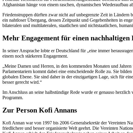
Afghanistan hänge von einem raschen, dynamischen Wiederaufbau ab. Au
Friedenstruppen dürften zwar nicht auf unbegrenzte Zeit in Ländern b
ein nahtloser Übergang, dessen Zeitpunkt und Gegebenheiten in enge
bilateralen und multilateralen, staatlichen und nichtstaatlichen, h
Mehr Engagement für einen nachhaltigen 
In seiner Ansprache lobte er Deutschland für „eine immer herausrag
einem noch stärkeren
Engagement
.
„Meine Damen und Herren, in den kommenden Monaten und Jahren wird
Parlamentariern kommt dabei eine entscheidende Rolle zu. Sie bilden 
globalen Ebene. Sie sind daher in der einzigartigen Lage, sich für e
besser gerecht wird.“
Im Anschluss an seine halbstündige Rede wurde er genauso herzlich 
Programm.
Zur Person Kofi Annans
Kofi Annan war von 1997 bis 2006 Generalsekretär der Vereinten Na
friedlichere und besser organisierte Welt geehrt. Die Vereinten Nati