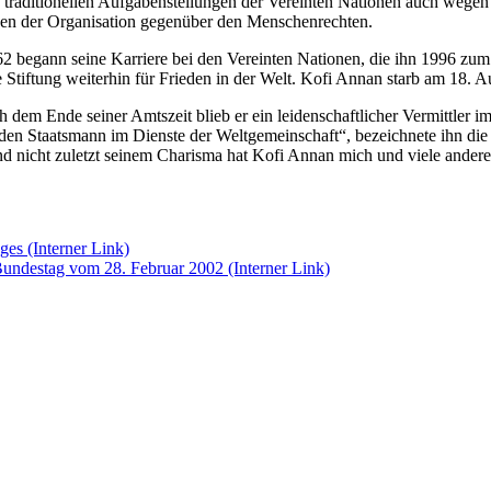
 traditionellen Aufgabenstellungen der Vereinten Nationen auch wegen 
gen der Organisation gegenüber den Menschenrechten.
 begann seine Karriere bei den Vereinten Nationen, die ihn 1996 zum
e Stiftung weiterhin für Frieden in der Welt. Kofi Annan starb am 18.
dem Ende seiner Amtszeit blieb er ein leidenschaftlicher Vermittler im
den Staatsmann im Dienste der Weltgemeinschaft“, bezeichnete ihn di
 nicht zuletzt seinem Charisma hat Kofi Annan mich und viele andere in
ages
(Interner Link)
Bundestag vom 28. Februar 2002
(Interner Link)