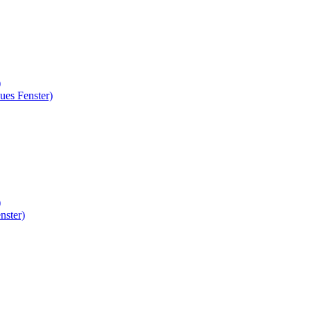
)
ues Fenster)
)
nster)