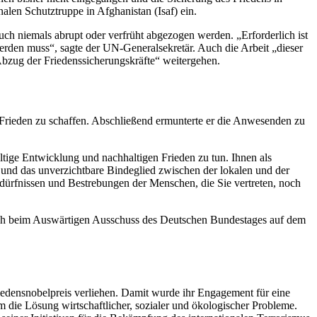
alen Schutztruppe in Afghanistan (Isaf) ein.
auch niemals abrupt oder verfrüht abgezogen werden. „Erforderlich ist
erden muss“, sagte der UN-Generalsekretär. Auch die Arbeit „dieser
Abzug der Friedenssicherungskräfte“ weitergehen.
Frieden zu schaffen. Abschließend ermunterte er die Anwesenden zu
ge Entwicklung und nachhaltigen Frieden zu tun. Ihnen als
t und das unverzichtbare Bindeglied zwischen der lokalen und der
Bedürfnissen und Bestrebungen der Menschen, die Sie vertreten, noch
such beim Auswärtigen Ausschuss des Deutschen Bundestages auf dem
edensnobelpreis verliehen. Damit wurde ihr
Engagement
für eine
m die Lösung wirtschaftlicher, sozialer und ökologischer Probleme.