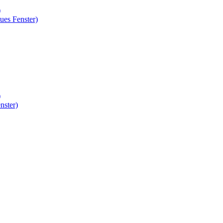
)
ues Fenster)
)
nster)