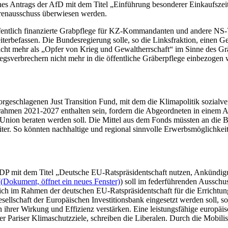
ines Antrags der AfD mit dem Titel „Einführung besonderer Einkaufsze
orenausschuss überwiesen werden.
ffentlich finanzierte Grabpflege für KZ-Kommandanten und andere NS-
iterbefassen. Die Bundesregierung solle, so die Linksfraktion, einen 
 nicht mehr als „Opfer von Krieg und Gewaltherrschaft“ im Sinne des G
gsverbrechern nicht mehr in die öffentliche Gräberpflege einbezogen 
vorgeschlagenen
Just Transition Fund
, mit dem die Klimapolitik sozialve
rahmen 2021-2027 enthalten sein, fordern die Abgeordneten in einem A
Union beraten werden soll. Die Mittel aus dem
Fonds
müssten an die B
er. So könnten nachhaltige und regional sinnvolle Erwerbsmöglichkeite
FDP mit dem Titel „Deutsche EU-Ratspräsidentschaft nutzen, Ankündig
7
(Dokument, öffnet ein neues Fenster)
) soll im federführenden Ausschu
ich im Rahmen der deutschen EU-Ratspräsidentschaft für die Errichtu
sellschaft der Europäischen Investitionsbank eingesetzt werden soll, so
ihrer Wirkung und Effizienz verstärken. Eine leistungsfähige europäis
der Pariser Klimaschutzziele, schreiben die Liberalen. Durch die Mobil