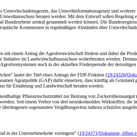
s Umweltschadensgesetz, das Umweltinformationsgesetz und weiterer u
m Umweltausschuss beraten werden. Mit dem Entwurf sollen Regelung e
 auf Bundesebene zentral gesammelt werden können. Die Bundesregierun
 Europäische Kommission in regelmäßigen Abständen über Umweltschaden
 einem Antrag die Agroforstwirtschaft fördern und dabei die Produkti
die Initiative im Landwirtschaftsausschuss weiterberaten werden. Demn
 Agroforstsystemen noch in der aktuellen Förderperiode der derzeitig
chen“ lautet der Titel eines Antrags der FDP-Fraktion (
19/24326
(Doku
amen Agrarpolitik (GAP) dafür einsetzen, dass künftig als Grünland
uss für Ernährung und Landwirtschaft beraten werden.
inoidhaltige Pflanzenschutzmittel zur Beizung von Zuckerrübensaatgut 
 werden. Seit einem Verbot von drei neonikotinoiden Wirkstoffen, die 
e übertragenen sogenannten Vergilbungsvirus nahezu schutzlos ausgeli
d in der Unternehmerkette verringern“ (
19/24371
(Dokument, öffnet e