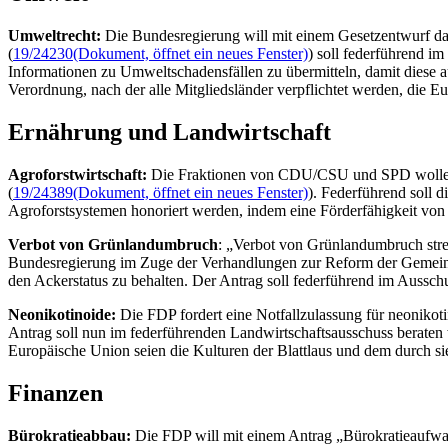
Umweltrecht:
Die Bundesregierung will mit einem Gesetzentwurf da
(
19/24230
(Dokument, öffnet ein neues Fenster)
) soll federführend i
Informationen zu Umweltschadensfällen zu übermitteln, damit diese
Verordnung, nach der alle Mitgliedsländer verpflichtet werden, die
Ernährung und Landwirtschaft
Agroforstwirtschaft:
Die Fraktionen von CDU/CSU und SPD wollen mit
(
19/24389
(Dokument, öffnet ein neues Fenster)
). Federführend soll 
Agroforstsystemen honoriert werden, indem eine Förderfähigkeit von
Verbot von Grünlandumbruch
: „Verbot von Grünlandumbruch strei
Bundesregierung im Zuge der Verhandlungen zur Reform der Gemeins
den Ackerstatus zu behalten. Der Antrag soll federführend im Aussch
Neonikotinoide:
Die FDP fordert eine Notfallzulassung für neonikot
Antrag soll nun im federführenden Landwirtschaftsausschuss beraten
Europäische Union seien die Kulturen der Blattlaus und dem durch si
Finanzen
Bürokratieabbau:
Die FDP will mit einem Antrag „Bürokratieaufwan