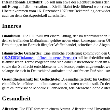
Internationale Luftfahrt:
So soll nun etwa der Rechtsausschuss de
mit Bezug auf die internationale Zivilluftfahrt federführend weiterber
Übereinkommen vom 16. Dezember 1970 zur Bekämpfung der widerrech
auch zu dem Zusatzprotokoll zu schaffen.
Inneres
Islamismus:
Die FDP will mit einem Antrag, der im federführenden I
den zu treffenden Maßnahmen gehöre neben einer konsequenteren Üb
Ermittlungen im Bereich illegaler Waffenhandel, schreiben die Abgeo
Islamistische Gefährder:
Eine ähnliche Forderung kommt von den Gr
(
19/24383
(Dokument, öffnet ein neues Fenster)
) soll im federführen
islamistischen Terror vorgehen und sich dabei insbesondere auch im
sowie das Strafrecht entschlossener und konsequenter angewendet w
solange sie sich in Deutschland aufhalten und auf freiem Fuß sind, so
Gesundheitsschutz für Geflüchtete:
„Gesundheitsschutz für Geflücht
ebenfalls federführend im Innenausschuss beraten werden soll. Zu d
gelte es, praxisnahe Modelle zu entwerfen, wie Menschen ohne Auf
Gesundheit
Allergien:
Die FDP fordert in einem Antrag, Allergien und Unverträ