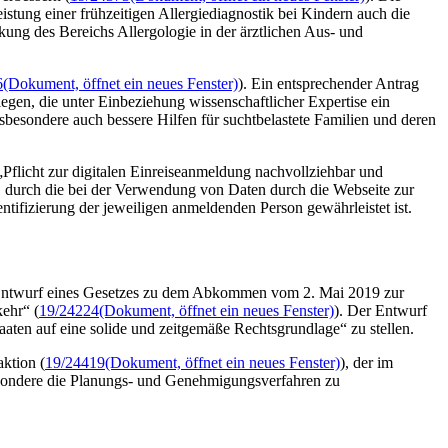
tung einer frühzeitigen Allergiediagnostik bei Kindern auch die
ng des Bereichs Allergologie in der ärztlichen Aus- und
6
(Dokument, öffnet ein neues Fenster)
). Ein entsprechender Antrag
gen, die unter Einbeziehung wissenschaftlicher Expertise ein
sondere auch bessere Hilfen für suchtbelastete Familien und deren
Pflicht zur digitalen Einreiseanmeldung nachvollziehbar und
 durch die bei der Verwendung von Daten durch die Webseite zur
ifizierung der jeweiligen anmeldenden Person gewährleistet ist.
 „Entwurf eines Gesetzes zu dem Abkommen vom 2. Mai 2019 zur
ehr“ (
19/24224
(Dokument, öffnet ein neues Fenster)
). Der Entwurf
aaten auf eine solide und zeitgemäße Rechtsgrundlage“ zu stellen.
ktion (
19/24419
(Dokument, öffnet ein neues Fenster)
), der im
esondere die Planungs- und Genehmigungsverfahren zu