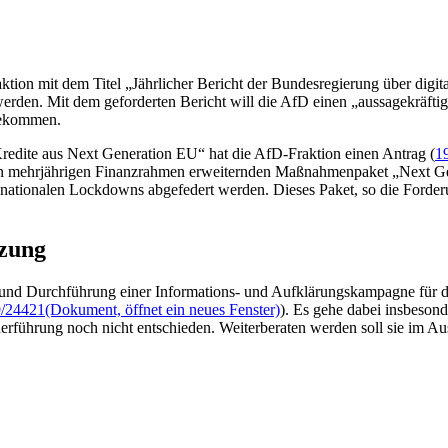
ktion mit dem Titel „Jährlicher Bericht der Bundesregierung über digita
werden. Mit dem geforderten Bericht will die AfD einen „aussagekräftig
bekommen.
Kredite aus
Next Generation
EU“ hat die AfD-Fraktion einen Antrag (
1
den mehrjährigen Finanzrahmen erweiternden Maßnahmenpaket „
Next Ge
 nationalen
Lockdowns
abgefedert werden. Dieses Paket, so die Forder
tzung
 und Durchführung einer Informations- und Aufklärungskampagne für
/24421
(Dokument, öffnet ein neues Fenster)
). Es gehe dabei insbesond
derführung noch nicht entschieden. Weiterberaten werden soll sie im 