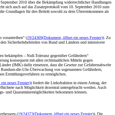
 September 2010 über die Bekämpfung widerrechtlicher Handlungen
ieht sich auch auf das Zusatzprotokoll vom 10. September 2010 zum
die Grundlagen für den Beitritt sowohl zu dem Übereinkommen als
 vorantreiben“ (
19/24369
(Dokument, öffnet ein neues Fenster)
). Zu
den Sicherheitsbehörden von Bund und Ländern und intensivere
ssen bekämpfen – Null-Toleranz gegenüber Gefährdern“
rung konsequent mit allen rechtstaatlichen Mitteln gegen
 Länder (IMK) dafür einsetzen, dass die Gesetze zur Gefahrenabwehr
 eine Rundum-die-Uhr-Überwachung von sogenannten Gefährdern,
chen Ermittlungsverfahren zu ermöglichen.
 ein neues Fenster)
) fordert die Linksfraktion in einem Antrag, der
flüchtete nach Möglichkeit dezentral untergebracht werden. Auch
lungs- und Quarantänemöglichkeiten bekommen können.
erbessern (
19/24373
(Dokument, öffnet ein neues Fenster)
). Die