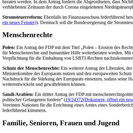
beraten werden. In dem Antrag fordern die Abgeordneten, dass Nicht
verbliebenen Zeitraum der durch Corona eingeleiteten Niedrigsteuerp
Stromsteuerreform:
Ebenfalls im Finanzausschuss federführend berat
ein neues Fenster)
). Demnach soll die Bundesregierung die Stromste
Menschenrechte
Polen:
Ein Antrag der FDP mit dem Titel „Polen – Erosion des Rechts
für Menschenrechte und humanitäre Hilfe weiterberaten werden. Mit d
Verpflichtung für die Einhaltung von LSBTI-Rechten nachzukommen. D
Schutz der Menschenrechte:
Ein weiterer Antrag der Liberalen, der
Ministerkomitee des Europarats nutzen und den europaweiten Schutz 
Nachdruck für die Stärkung des Europarats einsetzen, sodass seine H
weiterentwickeln und gewährleisten können.
Saudi-Arabien:
Ein dritter Antrag der FDP mit menschenrechtspolitis
politischer Gefangenen fordern“ (
19/24372
(Dokument, öffnet ein neu
Vereinten Nationen für die Errichtung eines Amtes eines Sonderberic
federführend kümmern.
Familie, Senioren, Frauen und Jugend