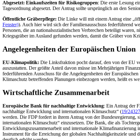
Abgesetzt:
Einkaufszeiten für Risikogruppen
: Die erste Lesung e
Tagesordnung abgesetzt. Der Antrag sollte ursprünglich an den Seni
Öffentliche Gräberpflege:
Die Linke will mit einem Antrag eine „ö
Fenster)
). Auch hier wird sich der Familienausschuss federführend we
Personen, die an nationalsozialistischen Verbrechen beteiligt waren,
Kriegsgräber im Ausland gefunden werden, damit die Gräber von Krie
Angelegenheiten der Europäischen Union
EU-Klimapolitik:
Die Linksfraktion pocht darauf, den von der EU 
auszustatten. Der größte Anteil davon müsse im Mehrjährigen Finanz
federführenden Ausschuss für die Angelegenheiten der Europäischen 
Klimaschutz betreffenden Planungen einbezogen werden, heißt es weit
Wirtschaftliche Zusammenarbeit
Europäische Bank für nachhaltige Entwicklung
: Ein Antrag der 
nachhaltige Entwicklung und internationalen Klimaschutz“ (
19/2432
werden. Die FDP fordert in ihrem Antrag von der Bundesregierung, s
internationalen Klimaschutz“ einzusetzen. Die Bank, die als Tochterge
Entwicklungszusammenarbeit und internationale Klimafinanzierung in 
Instrument für die Erreichung der globalen Nachhaltigkeitsziele und 
deutlich erhöht werden.