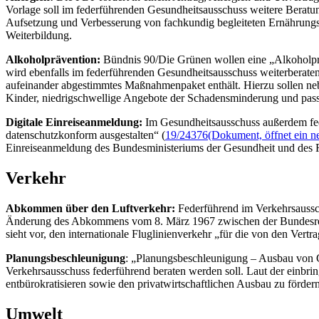
Vorlage soll im federführenden Gesundheitsausschuss weitere Beratun
Aufsetzung und Verbesserung von fachkundig begleiteten Ernährungs
Weiterbildung.
Alkoholprävention:
Bündnis 90/Die Grünen wollen eine „Alkoholprä
wird ebenfalls im federführenden Gesundheitsausschuss weiterberaten
aufeinander abgestimmtes Maßnahmenpaket enthält. Hierzu sollen ne
Kinder, niedrigschwellige Angebote der Schadensminderung und pas
Digitale Einreiseanmeldung:
Im Gesundheitsausschuss außerdem fede
datenschutzkonform ausgestalten“ (
19/24376
(Dokument, öffnet ein n
Einreiseanmeldung des Bundesministeriums der Gesundheit und des Rob
Verkehr
Abkommen über den Luftverkehr:
Federführend im Verkehrsaussc
Änderung des Abkommens vom 8. März 1967 zwischen der Bundesrepu
sieht vor, den internationale Fluglinienverkehr „für die von den Ver
Planungsbeschleunigung
: „Planungsbeschleunigung – Ausbau von Gi
Verkehrsausschuss federführend beraten werden soll. Laut der einb
entbürokratisieren sowie den privatwirtschaftlichen Ausbau zu förder
Umwelt