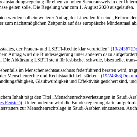
beanstandungsregelung für einen zu hohen Steuerausweis in der Untern
hase gelten solle. Die Regelung war zum 1. August 2020 ausgelaufen.
en werden soll ein weiterer Antrag der Liberalen für eine „Reform der
uer zum nächstmöglichen Zeitpunkt auf das europäische Mindestmaß ab
staates, der Frauen- und LSBTI-Rechte klar verurteilen“ (
19/24367
(Do
em Antrag wird die Bundesregierung unter anderem dazu aufgefordert, 
ie Abkürzung LSBTI steht für lesbische, schwule, bisexuelle, trans-
 ebenfalls im Menschenrechtsausschuss federführend beraten wird, trägt
der Menschenrechte und Rechtstaatlichkeit stärken“ (
19/24368
(Dokumen
andlungsfähigkeit, Glaubwürdigkeit und Effektivität gesichert sind, u
chem Inhalt trägt den Titel „Menschenrechtsverletzungen in Saudi-Arabi
es Fenster)
). Unter anderem wird die Bundesregierung darin aufgeforde
hterstatters zur Menschenrechtslage in Saudi-Arabien einzusetzen. Au