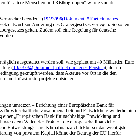
iten für ältere Menschen und Risikogruppen“ wurde von der
Verbrecher beenden“ (
19/23996
(Dokument, öffnet ein neues
Gesetzentwurf zur Änderung des Gräbergesetzes vorlegen. So sollen
räbergesetzes gelten. Zudem soll eine Regelung für deutsche
werden.
rträglich ausgestaltet werden soll, wie geplant mit 40 Milliarden Euro
ntrag (
19/23734
(Dokument, öffnet ein neues Fenster)
), der im
edingung geknüpft werden, dass Akteure vor Ort in die den
n und Infrastrukturprojekte entstehen.
ungen umsetzen – Errichtung einer Europäischen Bank für
ss für wirtschaftliche Zusammenarbeit und Entwicklung weiterberaten
ng einer „Europäischen Bank für nachhaltige Entwicklung und
ll nach dem Willen der Fraktion die europäische finanzielle
che Entwicklungs- und Klimafinanzarchitektur sei das wichtigste
isierung von privatem Kapital könne der Beitrag der EU hierfür