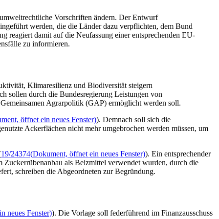
mweltrechtliche Vorschriften ändern. Der Entwurf
ingeführt werden, die die Länder dazu verpflichten, dem Bund
g reagiert damit auf die Neufassung einer entsprechenden EU-
sfälle zu informieren.
vität, Klimaresilienz und Biodiversität steigern
ach sollen durch die Bundesregierung Leistungen von
en Gemeinsamen Agrarpolitik (GAP) ermöglicht werden soll.
ment, öffnet ein neues Fenster)
). Demnach soll sich die
 genutzte Ackerflächen nicht mehr umgebrochen werden müssen, um
(
19/24374
(Dokument, öffnet ein neues Fenster)
). Ein entsprechender
im Zuckerrübenanbau als Beizmittel verwendet wurden, durch die
efert, schreiben die Abgeordneten zur Begründung.
in neues Fenster)
). Die Vorlage soll federführend im Finanzausschuss