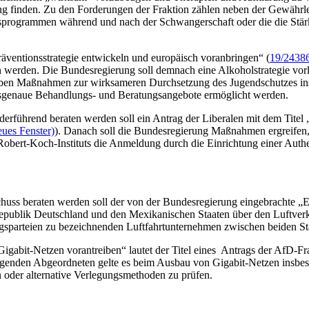
g finden. Zu den Forderungen der Fraktion zählen neben der Gewährleis
programmen während und nach der Schwangerschaft oder die die Stärku
ventionsstrategie entwickeln und europäisch voranbringen“ (
19/2438
 werden. Die Bundesregierung soll demnach eine Alkoholstrategie vorle
ben Maßnahmen zur wirksameren Durchsetzung des Jugendschutzes insbe
sgenaue Behandlungs- und Beratungsangebote ermöglicht werden.
rführend beraten werden soll ein Antrag der Liberalen mit dem Titel „
eues Fenster)
). Danach soll die Bundesregierung Maßnahmen ergreifen,
ert-Koch-Instituts die Anmeldung durch die Einrichtung einer Authent
huss beraten werden soll der von der Bundesregierung eingebrachte
blik Deutschland und den Mexikanischen Staaten über den Luftverk
tragsparteien zu bezeichnenden Luftfahrtunternehmen zwischen beiden St
gabit-Netzen vorantreiben“ lautet der Titel eines Antrags der AfD-Fra
ringenden Abgeordneten gelte es beim Ausbau von Gigabit-Netzen insb
n oder alternative Verlegungsmethoden zu prüfen.