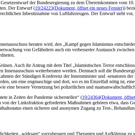
n Gesetzentwurf der Bundesregierung zu dem Übereinkommen vom 10.
aten. Der Entwurf (
19/24223
(Dokument, öffnet ein neues Fenster)
) bez
tlichen Inbesitznahme von Luftfahrzeugen. Der Entwurf sieht vor, 
nnenausschuss beraten wird, den „Kampf gegen Islamismus entschieden
erwachung von Gefährdern auch ein verbesserter Austausch zwischen 
rdneten.
ünen. Auch ihr Antrag mit dem Titel „Islamistischen Terror entschlo
den Innenausschuss weiterberaten werden. Demnach soll die Bundesregie
 Rahmen der Ständigen Konferenz der Innenminister und -senatoren der
erden, um eine engmaschige und dort, wo es im Einzelfall nötig ist,
wie eine bessere Vernetzung bei polizeilichen und staatsanwaltschaftli
ete in Zeiten der Pandemie sicherstellen“ (
19/24364
(Dokument, öffnet
en von der Linksfraktion geforderten Maßnahmen gehören etwa, dass Ge
enthaltsstatus einen sicheren und anonymen Zugang zu Test-, Behand
glichkeiten „wirksam“ vorzubeugen und Therapien und Aufklärung zu v