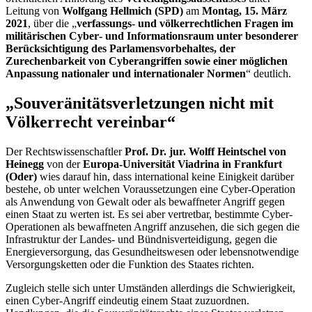
Leitung von
Wolfgang Hellmich (SPD)
am
Montag, 15. März
2021
, über die „
verfassungs- und völkerrechtlichen Fragen im
militärischen
Cyber
- und Informationsraum unter besonderer
Berücksichtigung des Parlamensvorbehaltes, der
Zurechenbarkeit von Cyberangriffen sowie einer möglichen
Anpassung nationaler und internationaler Normen
“ deutlich.
„Souveränitätsverletzungen nicht mit
Völkerrecht vereinbar“
Der Rechtswissenschaftler
Prof. Dr. jur. Wolff Heintschel von
Heinegg
von der
Europa-Universität Viadrina in Frankfurt
(Oder)
wies darauf hin, dass international keine Einigkeit darüber
bestehe, ob unter welchen Voraussetzungen eine
Cyber-
Operation
als Anwendung von Gewalt oder als bewaffneter Angriff gegen
einen Staat zu werten ist. Es sei aber vertretbar, bestimmte
Cyber
-
Operationen als bewaffneten Angriff anzusehen, die sich gegen die
Infrastruktur der Landes- und Bündnisverteidigung, gegen die
Energieversorgung, das Gesundheitswesen oder lebensnotwendige
Versorgungsketten oder die Funktion des Staates richten.
Zugleich stelle sich unter Umständen allerdings die Schwierigkeit,
einen
Cyber
-Angriff eindeutig einem Staat zuzuordnen.