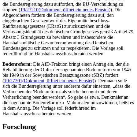
die Bundesregierung dazu auffordert, die EU-Verschuldung zu
stoppen (
19/27210
(Dokument, öffnet ein neues Fenster)
). Die
Abgeordneten fordern die Bundesregierung dazu auf, den
eingebrachten Gesetzentwurf des Eigenmittelbeschluss-
Ratifizierungsgesetzes (ERatG) zurückzuziehen und die
Verfassungsidentität des deutschen Grundgesetzes gemäß Artikel 79
Absatz 3 Grundgesetz zu bewahren und insbesondere die
Haushaltspolitische Gesamtverantwortung des Deutschen
Bundestages zu schützen und zu respektieren. Die Vorlage soll
federführend im Haushaltsausschuss beraten werden.
Bodenreform:
Die AfD-Fraktion bringt einen Antrag ein, der die
Rehabilitierung der Opfer der sogenannten Bodenreform von 1945
bis 1949 in der Sowjetischen Besatzungszone (SBZ) fordert
(
19/27201
(Dokument, öffnet ein neues Fenster)
). Demnach solle
sich die Bundesregierung unter anderem dafür einsetzen, „dass die
Verbrechen der 'Bodenreform' als solche benannt und deren
Verherrlichung beendet werden“. So gelte es etwa, Denkmäler an
die sogenannte Bodenreform zu Mahnmalen umzuwidmen, heißt es
in dem Antrag. Die Vorlage soll federführend im
Haushaltsausschuss beraten werden.
Forschung