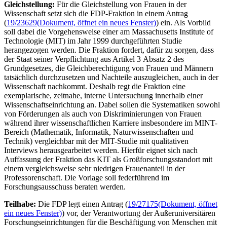
Gleichstellung:
Für die Gleichstellung von Frauen in der
Wissenschaft setzt sich die FDP-Fraktion in einem Antrag
(
19/23629
(Dokument, öffnet ein neues Fenster)
) ein. Als Vorbild
soll dabei die Vorgehensweise einer am Massachusetts
Institute of
Technologie
(MIT) im Jahr 1999 durchgeführten Studie
herangezogen werden. Die Fraktion fordert, dafür zu sorgen, dass
der Staat seiner Verpflichtung aus Artikel 3 Absatz 2 des
Grundgesetzes, die Gleichberechtigung von Frauen und Männern
tatsächlich durchzusetzen und Nachteile auszugleichen, auch in der
Wissenschaft nachkommt. Deshalb regt die Fraktion eine
exemplarische, zeitnahe, interne Untersuchung innerhalb einer
Wissenschaftseinrichtung an. Dabei sollen die Systematiken sowohl
von Förderungen als auch von Diskriminierungen von Frauen
während ihrer wissenschaftlichen Karriere insbesondere im MINT-
Bereich (Mathematik, Informatik, Naturwissenschaften und
Technik) vergleichbar mit der MIT-Studie mit qualitativen
Interviews
herausgearbeitet werden. Hierfür eignet sich nach
Auffassung der Fraktion das KIT als Großforschungsstandort mit
einem vergleichsweise sehr niedrigen Frauenanteil in der
Professorenschaft. Die Vorlage soll federführend im
Forschungsausschuss beraten werden.
Teilhabe:
Die FDP legt einen Antrag (
19/27175
(Dokument, öffnet
ein neues Fenster)
) vor, der Verantwortung der Außeruniversitären
Forschungseinrichtungen für die Beschäftigung von Menschen mit