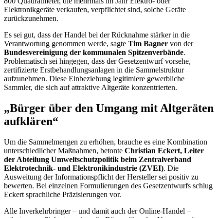
800 Quadratmeter, die mehrmals im Jahr Elektro- oder
Elektronikgeräte verkaufen, verpflichtet sind, solche Geräte
zurückzunehmen.
Es sei gut, dass der Handel bei der Rücknahme stärker in die
Verantwortung genommen werde, sagte
Tim Bagner
von der
Bundesvereinigung der kommunalen Spitzenverbände
.
Problematisch sei hingegen, dass der Gesetzentwurf vorsehe,
zertifizierte Erstbehandlungsanlagen in die Sammelstruktur
aufzunehmen. Diese Einbeziehung legitimiere gewerbliche
Sammler, die sich auf attraktive Altgeräte konzentrierten.
„Bürger über den Umgang mit Altgeräten
aufklären“
Um die Sammelmengen zu erhöhen, brauche es eine Kombination
unterschiedlicher Maßnahmen, betonte
Christian Eckert, Leiter
der Abteilung Umweltschutzpolitik beim Zentralverband
Elektrotechnik- und Elektronikindustrie (ZVEI)
. Die
Ausweitung der Informationspflicht der Hersteller sei positiv zu
bewerten. Bei einzelnen Formulierungen des Gesetzentwurfs schlug
Eckert sprachliche Präzisierungen vor.
Alle Inverkehrbringer – und damit auch der
Online-
Handel –