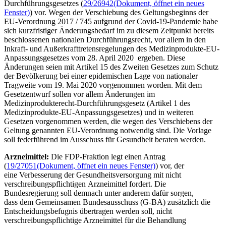
Durchführungsgesetzes (
29/26942
(Dokument, öffnet ein neues
Fenster)
) vor. Wegen der Verschiebung des Geltungsbeginns der
EU-Verordnung 2017 / 745 aufgrund der Covid-19-Pandemie habe
sich kurzfristiger Änderungsbedarf im zu diesem Zeitpunkt bereits
beschlossenen nationalen Durchführungsrecht, vor allem in den
Inkraft- und Außerkrafttretensregelungen des Medizinprodukte-EU-
Anpassungsgesetzes vom 28. April 2020 ergeben. Diese
Änderungen seien mit Artikel 15 des Zweiten Gesetzes zum Schutz
der Bevölkerung bei einer epidemischen Lage von nationaler
Tragweite vom 19. Mai 2020 vorgenommen worden. Mit dem
Gesetzentwurf sollen vor allem Änderungen im
Medizinprodukterecht-Durchführungsgesetz (Artikel 1 des
Medizinprodukte-EU-Anpassungsgesetzes) und in weiteren
Gesetzen vorgenommen werden, die wegen des Verschiebens der
Geltung genannten EU-Verordnung notwendig sind. Die Vorlage
soll federführend im Ausschuss für Gesundheit beraten werden.
Arzneimittel:
Die FDP-Fraktion legt einen Antrag
(
19/27051
(Dokument, öffnet ein neues Fenster)
) vor, der
eine Verbesserung der Gesundheitsversorgung mit nicht
verschreibungspflichtigen Arzneimittel fordert. Die
Bundesregierung soll demnach unter anderem dafür sorgen,
dass dem Gemeinsamen Bundesausschuss (G-BA) zusätzlich die
Entscheidungsbefugnis übertragen werden soll, nicht
verschreibungspflichtige Arzneimittel für die Behandlung