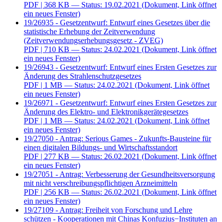
PDF
| 368 KB — Status: 19.02.2021
(Dokument, Link öffnet
ein neues Fenster)
19/26935 - Gesetzentwurf: Entwurf eines Gesetzes über die
statistische Erhebung der Zeitverwendung
(Zeitverwendungserhebungsgesetz - ZVEG)
PDF
| 710 KB — Status: 24.02.2021
(Dokument, Link öffnet
ein neues Fenster)
19/26943 - Gesetzentwurf: Entwurf eines Ersten Gesetzes zur
Änderung des Strahlenschutzgesetzes
PDF
| 1 MB — Status: 24.02.2021
(Dokument, Link öffnet
ein neues Fenster)
19/26971 - Gesetzentwurf: Entwurf eines Ersten Gesetzes zur
Änderung des Elektro- und Elektronikgerätegesetzes
PDF
| 1 MB — Status: 24.02.2021
(Dokument, Link öffnet
ein neues Fenster)
19/27050 - Antrag: Serious Games - Zukunfts-Bausteine für
einen digitalen Bildungs- und Wirtschaftsstandort
PDF
| 277 KB — Status: 26.02.2021
(Dokument, Link öffnet
ein neues Fenster)
19/27051 - Antrag: Verbesserung der Gesundheitsversorgung
mit nicht verschreibungspflichtigen Arzneimitteln
PDF
| 256 KB — Status: 26.02.2021
(Dokument, Link öffnet
ein neues Fenster)
19/27109 - Antrag: Freiheit von Forschung und Lehre
schützen - Kooperationen mit Chinas Konfuzius−Instituten an