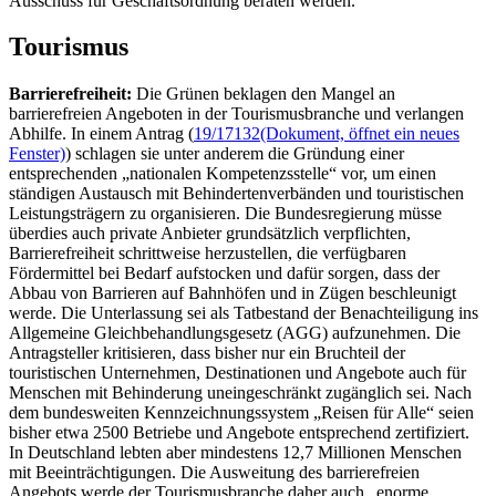
Ausschuss für Geschäftsordnung beraten werden.
Tourismus
Barrierefreiheit:
Die Grünen beklagen den Mangel an
barrierefreien Angeboten in der Tourismusbranche und verlangen
Abhilfe. In einem Antrag (
19/17132
(Dokument, öffnet ein neues
Fenster)
) schlagen sie unter anderem die Gründung einer
entsprechenden „nationalen Kompetenzsstelle“ vor, um einen
ständigen Austausch mit Behindertenverbänden und touristischen
Leistungsträgern zu organisieren. Die Bundesregierung müsse
überdies auch private Anbieter grundsätzlich verpflichten,
Barrierefreiheit schrittweise herzustellen, die verfügbaren
Fördermittel bei Bedarf aufstocken und dafür sorgen, dass der
Abbau von Barrieren auf Bahnhöfen und in Zügen beschleunigt
werde. Die Unterlassung sei als Tatbestand der Benachteiligung ins
Allgemeine Gleichbehandlungsgesetz (AGG) aufzunehmen. Die
Antragsteller kritisieren, dass bisher nur ein Bruchteil der
touristischen Unternehmen, Destinationen und Angebote auch für
Menschen mit Behinderung uneingeschränkt zugänglich sei. Nach
dem bundesweiten Kennzeichnungssystem „Reisen für Alle“ seien
bisher etwa 2500 Betriebe und Angebote entsprechend zertifiziert.
In Deutschland lebten aber mindestens 12,7 Millionen Menschen
mit Beeinträchtigungen. Die Ausweitung des barrierefreien
Angebots werde der Tourismusbranche daher auch „enorme