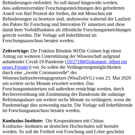
Behinderungen einfordert. So soll darauf hingewirkt werden,
dass außeruniversitäre Forschungseinrichtungen den geforderten
Anteil von fünf Prozent der Stellen, die mit Menschen mit
Behinderungen zu besetzen sind, stufenweise während der Laufzeit
des Paktes für Forschung und Innovation IV umsetzen und diese
damit ihrer Vorbildfunktion als öffentliche Forschungseinrichtungen
gerecht werden. Die Vorlage soll federführend im
Forschungsausschuss beraten werden.
Zeitverträge:
Die Fraktion Bündnis 90/Die Grünen legt einen
Antrag zur weiteren Unterstützung der Wissenschaft aufgrund
anhaltender Covid-19-Pandemie (
19/27188
(Dokument, öffnet ein
neues Fenster)
) vor. So sollen die Verlängerungsmöglichkeiten
durch eine „zweite Coronanovelle“ des
Wissenschaftszeitvertragsgesetzes (WissZeitVG) vom 25. Mai 2020
um weitere sechs Monate erweitert werden. Das
Forschungsministerium soll außerdem ermächtigt werden, durch
Rechtsverordnung mit Zustimmung des Bundesrats die zulässige
Befristungsdauer um weitere sechs Monate zu verlängern, wenn die
Pandemielage dies notwendig macht. Die Vorlage soll federführende
im Forschungsausschuss beraten werden.
Konfuzius-Institute:
Die Kooperationen mit Chinas
Konfuzius−Instituten an deutschen Hochschulen soll beendet
werden. So soll die Freiheit von Forschung und Lehre geschützt