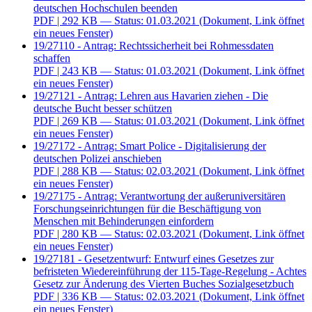
deutschen Hochschulen beenden
PDF
| 292 KB — Status: 01.03.2021
(Dokument, Link öffnet
ein neues Fenster)
19/27110 - Antrag: Rechtssicherheit bei Rohmessdaten
schaffen
PDF
| 243 KB — Status: 01.03.2021
(Dokument, Link öffnet
ein neues Fenster)
19/27121 - Antrag: Lehren aus Havarien ziehen - Die
deutsche Bucht besser schützen
PDF
| 269 KB — Status: 01.03.2021
(Dokument, Link öffnet
ein neues Fenster)
19/27172 - Antrag: Smart Police - Digitalisierung der
deutschen Polizei anschieben
PDF
| 288 KB — Status: 02.03.2021
(Dokument, Link öffnet
ein neues Fenster)
19/27175 - Antrag: Verantwortung der außeruniversitären
Forschungseinrichtungen für die Beschäftigung von
Menschen mit Behinderungen einfordern
PDF
| 280 KB — Status: 02.03.2021
(Dokument, Link öffnet
ein neues Fenster)
19/27181 - Gesetzentwurf: Entwurf eines Gesetzes zur
befristeten Wiedereinführung der 115-Tage-Regelung - Achtes
Gesetz zur Änderung des Vierten Buches Sozialgesetzbuch
PDF
| 336 KB — Status: 02.03.2021
(Dokument, Link öffnet
ein neues Fenster)