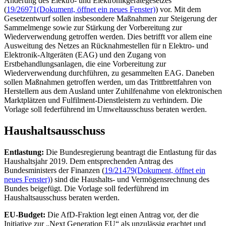
Änderung des Elektro- und Elektronikgerätegesetzes
(
19/26971
(Dokument, öffnet ein neues Fenster)
) vor. Mit dem
Gesetzentwurf sollen insbesondere Maßnahmen zur Steigerung der
Sammelmenge sowie zur Stärkung der Vorbereitung zur
Wiederverwendung getroffen werden. Dies betrifft vor allem eine
Ausweitung des Netzes an Rücknahmestellen für n Elektro- und
Elektronik-Altgeräten (EAG) und den Zugang von
Erstbehandlungsanlagen, die eine Vorbereitung zur
Wiederverwendung durchführen, zu gesammelten EAG. Daneben
sollen Maßnahmen getroffen werden, um das Trittbrettfahren von
Herstellern aus dem Ausland unter Zuhilfenahme von elektronischen
Marktplätzen und
Fulfilment
-Dienstleistern zu verhindern. Die
Vorlage soll federführend im Umweltausschuss beraten werden.
Haushaltsausschuss
Entlastung:
Die Bundesregierung beantragt die Entlastung für das
Haushaltsjahr 2019. Dem entsprechenden Antrag des
Bundesministers der Finanzen (
19/21479
(Dokument, öffnet ein
neues Fenster)
) sind die Haushalts- und Vermögensrechnung des
Bundes beigefügt. Die Vorlage soll federführend im
Haushaltsausschuss beraten werden.
EU-
Budget
:
Die AfD-Fraktion legt einen Antrag vor, der die
Initiative zur „
Next Generation
EU“ als unzulässig erachtet und