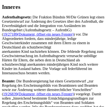
Inneres
Aufenthaltsgesetz:
Die Fraktion Bündnis 90/Die Grünen legt einen
Gesetzentwurf zur Änderung des Gesetzes über den Aufenthalt, die
Erwerbstätigkeit und die Integration von Ausländern im
Bundesgebiet (Aufenthaltsgesetz – AufenthG)
(
19/27189
(Dokument, öffnet ein neues Fenster)
) vor. Die
Abgeordneten fordern, dass minderjährige, ledige
Geschwisterkinder zusammen mit ihren Eltern zu einem in
Deutschland als schutzberechtigt
anerkannten Kind nachziehen können. Die fehlende Regelung zum
Geschwisternachzug im Aufenthaltsgesetz verursache unbillige
Härten für Eltern, die neben dem in Deutschland als
schutzberechtigt anerkannten minderjährigen Kind noch weitere
Kinder im Ausland haben. Die Vorlage soll federführend im
Innenausschuss beraten werden.
Beamte:
Die Bundesregierung hat einen Gesetzentwurf „zur
Regelung des Erscheinungsbilds von Beamtinnen und Beamten
sowie zur Änderung weiterer dienstrechtlicher Vorschriften“
(
19/26839
(Dokument, öffnet ein neues Fenster)
) vorgelegt. Damit
sollen „hinreichend bestimmte Ermächtigungsgrundlagen zur
Regelung des Erscheinungsbilds“ von Beamten und Soldaten
geschaffen werden. Wie die Bundesregierung dazu ausführt, hat das