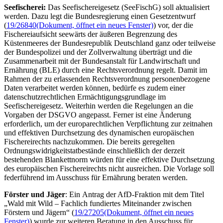
Seefischerei:
Das Seefischereigesetz (SeeFischG) soll aktualisiert
werden. Dazu legt die Bundesregierung einen Gesetzentwurf
(
19/26840
(Dokument, öffnet ein neues Fenster)
) vor, der die
Fischereiaufsicht seewärts der äußeren Begrenzung des
Küstenmeeres der Bundesrepublik Deutschland ganz oder teilweise
der Bundespolizei und der Zollverwaltung überträgt und die
Zusammenarbeit mit der Bundesanstalt für Landwirtschaft und
Ernährung (BLE) durch eine Rechtsverordnung regelt. Damit im
Rahmen der zu erlassenden Rechtsverordnung personenbezogene
Daten verarbeitet werden können, bedürfe es zudem einer
datenschutzrechtlichen Ermächtigungsgrundlage im
Seefischereigesetz. Weiterhin werden die Regelungen an die
Vorgaben der DSGVO angepasst. Ferner ist eine Änderung
erforderlich, um der europarechtlichen Verpflichtung zur zeitnahen
und effektiven Durchsetzung des dynamischen europäischen
Fischereirechts nachzukommen. Die bereits geregelten
Ordnungswidrigkeitstatbestände einschließlich der derzeit
bestehenden Blankettnorm würden für eine effektive Durchsetzung
des europäischen Fischereirechts nicht ausreichen. Die Vorlage soll
federführend im Ausschuss für Ernährung beraten werden.
Förster und Jäger
: Ein Antrag der AfD-Fraktion mit dem Titel
„Wald mit Wild – Fachlich fundiertes Miteinander zwischen
Förstern und Jägern“ (
19/27205
(Dokument, öffnet ein neues
Fenster)
) wurde zur weiteren Beratung in den Ausschuss für