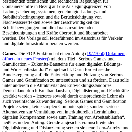
bestehenden technischen und rechtlichen Regelungen für
Containerschiffe in Bezug auf die Auslegungsgrenzen von
Ladungssicherungssystemen, genehmigte Ladungs- und
Stabilitätsbedingungen und die Berücksichtigung von
Flachwassereffekten sowie der Geschwindigkeit der
Schiffsbewegungen und die daraus resultierenden
Beschleunigungen und Kräfte überprüft und überarbeitet
werden. Die Vorlage soll federführend im Ausschuss für Verkehr
und digitale Infrastruktur beraten werden.
Games
: Die FDP-Fraktion hat einen Antrag (
19/27050
(Dokument,
öffnet ein neues Fenster)
) mit dem Titel „
Serious Games
und
Gamification
– Zukunfts-Bausteine für einen digitalen Bildungs-
und Wirtschaftsstandort“ eingebracht. Darin fordert sie die
Bundesregierung auf, die Entwicklung und Nutzung von
Serious
Games
und
Gamification
zu unterstützen und zu fördern. Dazu solle
unter anderem die Attraktivität des Entwicklungsstandortes
Deutschland durch Breitbandausbau, Digitalisierung und Fachkräfte
gestärkt werden – letzteres sowohl durch entsprechende Lehre als
auch vereinfachte Zuwanderung.
Serious Games
und
Gamification
-
Projekte seien „keine simplen Computerspiele, sondern seriöse
Alternativen zur Vermittlung von interkulturellen Lerninhalten,
digitalen Kompetenzen sowie zum Training von Arbeitsabläufen“,
heißt es in dem Antrag. Gerade angesichts voranschreitender
Digitalisierung und Distanzierung setzten sie neue Lern-Anreize und