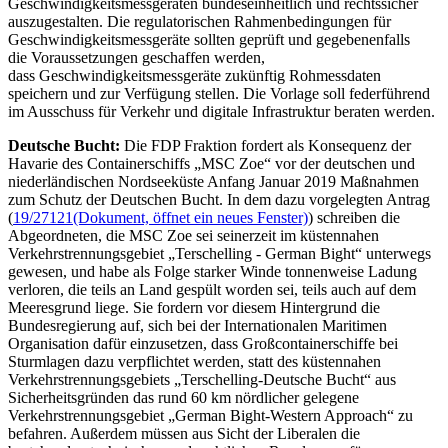
Geschwindigkeitsmessgeräten bundeseinheitlich und rechtssicher
auszugestalten. Die regulatorischen Rahmenbedingungen für
Geschwindigkeitsmessgeräte sollten geprüft und gegebenenfalls
die Voraussetzungen geschaffen werden,
dass Geschwindigkeitsmessgeräte zukünftig Rohmessdaten
speichern und zur Verfügung stellen. Die Vorlage soll federführend
im Ausschuss für Verkehr und digitale Infrastruktur beraten werden.
Deutsche Bucht:
Die FDP Fraktion fordert als Konsequenz der
Havarie des Containerschiffs „MSC Zoe“ vor der deutschen und
niederländischen Nordseeküste Anfang Januar 2019 Maßnahmen
zum Schutz der Deutschen Bucht. In dem dazu vorgelegten Antrag
(
19/27121
(Dokument, öffnet ein neues Fenster)
) schreiben die
Abgeordneten, die MSC Zoe sei seinerzeit im küstennahen
Verkehrstrennungsgebiet „
Terschelling - German Bight
“ unterwegs
gewesen, und habe als Folge starker Winde tonnenweise Ladung
verloren, die teils an Land gespült worden sei, teils auch auf dem
Meeresgrund liege. Sie fordern vor diesem Hintergrund die
Bundesregierung auf, sich bei der Internationalen Maritimen
Organisation dafür einzusetzen, dass Großcontainerschiffe bei
Sturmlagen dazu verpflichtet werden, statt des küstennahen
Verkehrstrennungsgebiets „
Terschelling
-Deutsche Bucht“ aus
Sicherheitsgründen das rund 60 km nördlicher gelegene
Verkehrstrennungsgebiet „
German Bight-Western Approach
“ zu
befahren. Außerdem müssen aus Sicht der Liberalen die