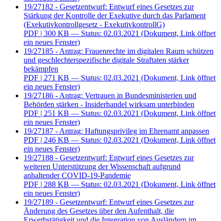
19/27182 - Gesetzentwurf: Entwurf eines Gesetzes zur
Stärkung der Kontrolle der Exekutive durch das Parlament
(Exekutivkontrollgesetz - ExekutivkontrollG)
PDF
| 300 KB — Status: 02.03.2021
(Dokument, Link öffnet
ein neues Fenster)
19/27185 - Antrag: Frauenrechte im digitalen Raum schützen
und geschlechterspezifische digitale Straftaten stärker
bekämpfen
PDF
| 271 KB — Status: 02.03.2021
(Dokument, Link öffnet
ein neues Fenster)
19/27186 - Antrag: Vertrauen in Bundesministerien und
Behörden stärken - Insiderhandel wirksam unterbinden
PDF
| 251 KB — Status: 02.03.2021
(Dokument, Link öffnet
ein neues Fenster)
19/27187 - Antrag: Haftungsprivileg im Ehrenamt anpassen
PDF
| 246 KB — Status: 02.03.2021
(Dokument, Link öffnet
ein neues Fenster)
19/27188 - Gesetzentwurf: Entwurf eines Gesetzes zur
weiteren Unterstützung der Wissenschaft aufgrund
anhaltender COVID-19-Pandemie
PDF
| 288 KB — Status: 02.03.2021
(Dokument, Link öffnet
ein neues Fenster)
19/27189 - Gesetzentwurf: Entwurf eines Gesetzes zur
Änderung des Gesetzes über den Aufenthalt, die
Erwerbstätigkeit und die Integration von Ausländern im