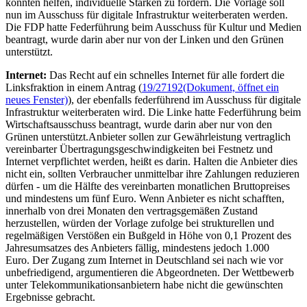
könnten helfen, individuelle Stärken zu fördern. Die Vorlage soll
nun im Ausschuss für digitale Infrastruktur weiterberaten werden.
Die FDP hatte Federführung beim Ausschuss für Kultur und Medien
beantragt, wurde darin aber nur von der Linken und den Grünen
unterstützt.
Internet:
Das Recht auf ein schnelles Internet für alle fordert die
Linksfraktion in einem Antrag (
19/27192
(Dokument, öffnet ein
neues Fenster)
), der ebenfalls federführend im Ausschuss für digitale
Infrastruktur weiterberaten wird. Die Linke hatte Federführung beim
Wirtschaftsausschuss beantragt, wurde darin aber nur von den
Grünen unterstützt.Anbieter sollen zur Gewährleistung vertraglich
vereinbarter Übertragungsgeschwindigkeiten bei Festnetz und
Internet verpflichtet werden, heißt es darin. Halten die Anbieter dies
nicht ein, sollten Verbraucher unmittelbar ihre Zahlungen reduzieren
dürfen - um die Hälfte des vereinbarten monatlichen Bruttopreises
und mindestens um fünf Euro. Wenn Anbieter es nicht schafften,
innerhalb von drei Monaten den vertragsgemäßen Zustand
herzustellen, würden der Vorlage zufolge bei strukturellen und
regelmäßigen Verstößen ein Bußgeld in Höhe von 0,1 Prozent des
Jahresumsatzes des Anbieters fällig, mindestens jedoch 1.000
Euro. Der Zugang zum Internet in Deutschland sei nach wie vor
unbefriedigend, argumentieren die Abgeordneten. Der Wettbewerb
unter Telekommunikationsanbietern habe nicht die gewünschten
Ergebnisse gebracht.