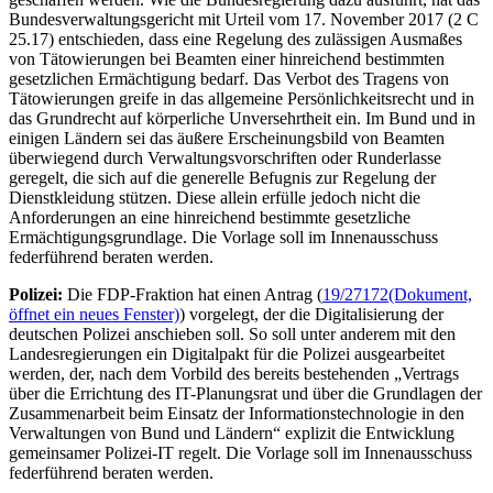
Bundesverwaltungsgericht mit Urteil vom 17. November 2017 (2 C
25.17) entschieden, dass eine Regelung des zulässigen Ausmaßes
von Tätowierungen bei Beamten einer hinreichend bestimmten
gesetzlichen Ermächtigung bedarf. Das Verbot des Tragens von
Tätowierungen greife in das allgemeine Persönlichkeitsrecht und in
das Grundrecht auf körperliche Unversehrtheit ein. Im Bund und in
einigen Ländern sei das äußere Erscheinungsbild von Beamten
überwiegend durch Verwaltungsvorschriften oder Runderlasse
geregelt, die sich auf die generelle Befugnis zur Regelung der
Dienstkleidung stützen. Diese allein erfülle jedoch nicht die
Anforderungen an eine hinreichend bestimmte gesetzliche
Ermächtigungsgrundlage. Die Vorlage soll im Innenausschuss
federführend beraten werden.
Polizei:
Die FDP-Fraktion hat einen Antrag (
19/27172
(Dokument,
öffnet ein neues Fenster)
) vorgelegt, der die Digitalisierung der
deutschen Polizei anschieben soll. So soll unter anderem mit den
Landesregierungen ein Digitalpakt für die Polizei ausgearbeitet
werden, der, nach dem Vorbild des bereits bestehenden „Vertrags
über die Errichtung des IT-Planungsrat und über die Grundlagen der
Zusammenarbeit beim Einsatz der Informationstechnologie in den
Verwaltungen von Bund und Ländern“ explizit die Entwicklung
gemeinsamer Polizei-IT regelt. Die Vorlage soll im Innenausschuss
federführend beraten werden.