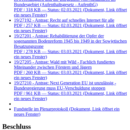
Bundesgebiet (Aufenthaltsgesetz - AufenthG)
PDF
| 318 KB — Status: 02.03.2021
(Dokument, Link öffnet
ein neues Fenster)
19/27192 - Antrag: Recht auf schnelles Internet für alle
PDF
| 257 KB — Status: 02.03.2021
(Dokument, Link öffnet
ein neues Fenster)
19/27201 - Antrag: Rehabilitierung der Opfer der
sogenannten Bodenreform 1945 bis 1949 in der Sowjetischen
Besatzungszone
PDF
| 278 KB — Status: 03.03.2021
(Dokument, Link öffnet
ein neues Fenster)
19/27205 - Antrag: Wald mit Wild - Fachlich fundiertes
Miteinander zwischen Förstern und Jägern
PDF
| 260 KB — Status: 03.03.2021
(Dokument, Link öffnet
ein neues Fenster)
19/27210 - Antrag: Next Generation EU ist unzulässig -
Bundesregierung muss EU-Verschuldung stoppen
PDF
| 961 KB — Status: 03.03.2021
(Dokument, Link öffnet
ein neues Fenster)
Fundstelle im Plenarprotokoll
(Dokument, Link öffnet ein
neues Fenster)
Beschluss