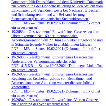
Bundesrepublik Deutschland und dem Königreich Dänemark
zur Vermeidung der Doppelbesteuerung bei den Steuern vom
Einkommen und Vermögen sowie bei Nachlass-, Erbschaft-
und Schenkungsteuern und zur Beistandsleistung in
Steuersachen (Deutsch-dänisches Steuerabkommen)
PDF
| 1 MB — Status: 19.02.2021
(Dokument, Link öffnet
ein neues Fenster)
19/26834 - Gesetzentwurf: Entwurf eines Gesetzes zu dem
Übereinkommen Nr. 169 der Internationalen
Arbeitsorganisation vom 27. Juni 1989 über eingeborene und
in Stämmen lebende Völker in unabhängigen Ländern
PDF
| 1 MB — Status: 19.02.2021
(Dokument, Link öffnet
ein neues Fenster)
19/26838 - Gesetzentwurf: Entwurf eines Gesetzes zur
Änderung des Versorgungsausgleichsrechts
PDF
| 415 KB — Status: 19.02.2021
(Dokument, Link öffnet
ein neues Fenster)
19/26839 - Gesetzentwurf: Entwurf eines Gesetzes zur
Regelung des Erscheinungsbilds von Beamtinnen und
Beamten sowie zur Änderung weiterer dienstrechtlicher
Vorschriften
PDF
| 1 MB — Status: 19.02.2021
(Dokument, Link öffnet
ein neues Fenster)
19/26840 - Gesetzentwurf: Entwurf eines Vierten Gesetzes
zur Änderung des Seefischereigesetzes