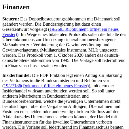
Finanzen
Steuern:
Das Doppelbesteuerungsabkommen mit Dänemark soll
geändert werden. Die Bundesregierung hat dazu einen
Gesetzentwurf vorgelegt (
19/26833
(Dokument, öffnet ein neues
Fenster)
). Im Wege eines bilateralen Protokolls sollen die Inhalte des
Übereinkommens zur Umsetzung steuerabkommensbezogener
Maßnahmen zur Verhinderung der Gewinnverkürzung und
Gewinnverlagerung (Mulilateriales Instrument, MLI) umgesetzt
werden. Das Protokoll vom 1. Oktober 2020 ändert das deutsch-
dänische Steuerabkommen von 1995. Die Vorlage soll federführend
im Finanzausschuss beraten werden.
Insiderhandel:
Die FDP-Fraktion legt einen Antrag zur Stärkung
des Vertrauens in die Bundesministerien und Behörden vor
(
19/27186
(Dokument, öffnet ein neues Fenster)
), mit dem der
Insiderhandel wirksam unterbunden werden soll. So soll unter
anderem Mitarbeitern in Bundesministerien und
Bundesoberbehörden, welche die jeweiligen Unternehmen direkt
beaufsichtigen, über die Vergabe an Aufträgen, Übernahmen und
Fusionen entscheiden oder anderweitig direkten Einfluss auf den
Aktienkurs des Unternehmens nehmen können, der Handel mit
Finanzinstrumenten für das jeweilige Unternehmen verboten
werden. Die Vorlage soll federführend im Finanzausschuss beraten