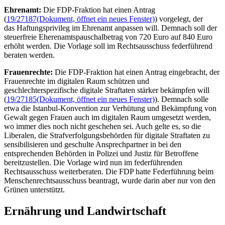
Ehrenamt:
Die FDP-Fraktion hat einen Antrag
(
19/27187
(Dokument, öffnet ein neues Fenster)
) vorgelegt, der
das Haftungsprivileg im Ehrenamt anpassen will. Demnach soll der
steuerfreie Eherenamtspauschalbetrag von 720 Euro auf 840 Euro
erhöht werden. Die Vorlage soll im Rechtsausschuss federführend
beraten werden.
Frauenrechte:
Die FDP-Fraktion hat einen Antrag eingebracht, der
Frauenrechte im digitalen Raum schützen und
geschlechterspezifische digitale Straftaten stärker bekämpfen will
(
19/27185
(Dokument, öffnet ein neues Fenster)
). Demnach solle
etwa die Istanbul-Konvention zur Verhütung und Bekämpfung von
Gewalt gegen Frauen auch im digitalen Raum umgesetzt werden,
wo immer dies noch nicht geschehen sei. Auch gelte es, so die
Liberalen, die Strafverfolgungsbehörden für digitale Straftaten zu
sensibilisieren und geschulte Ansprechpartner in bei den
entsprechenden Behörden in Polizei und Justiz für Betroffene
bereitzustellen. Die Vorlage wird nun im federführenden
Rechtsausschuss weiterberaten. Die FDP hatte Federführung beim
Menschenrechtsausschuss beantragt, wurde darin aber nur von den
Grünen unterstützt.
Ernährung und Landwirtschaft