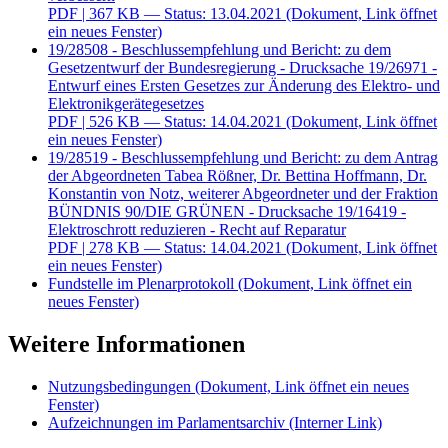
PDF
| 367 KB — Status: 13.04.2021
(Dokument, Link öffnet
ein neues Fenster)
19/28508 - Beschlussempfehlung und Bericht: zu dem
Gesetzentwurf der Bundesregierung - Drucksache 19/26971 -
Entwurf eines Ersten Gesetzes zur Änderung des Elektro- und
Elektronikgerätegesetzes
PDF
| 526 KB — Status: 14.04.2021
(Dokument, Link öffnet
ein neues Fenster)
19/28519 - Beschlussempfehlung und Bericht: zu dem Antrag
der Abgeordneten Tabea Rößner, Dr. Bettina Hoffmann, Dr.
Konstantin von Notz, weiterer Abgeordneter und der Fraktion
BÜNDNIS 90/DIE GRÜNEN - Drucksache 19/16419 -
Elektroschrott reduzieren - Recht auf Reparatur
PDF
| 278 KB — Status: 14.04.2021
(Dokument, Link öffnet
ein neues Fenster)
Fundstelle im Plenarprotokoll
(Dokument, Link öffnet ein
neues Fenster)
Weitere Informationen
Nutzungsbedingungen
(Dokument, Link öffnet ein neues
Fenster)
Aufzeichnungen im Parlamentsarchiv
(Interner Link)