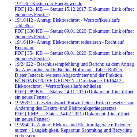
19/126 - Kosten der Energiewende
PDF
| 124 KB — Status: 15.12.2017
(Dokument, Link öffnet
ein neues Fenster)
19/16412 - Antrag: Elektroschrott - Wertstoffkreisläufe
schließen
PDF
| 330 KB — Status: 09.01.2020
(Dokument, Link öffnet
ein neues Fenster)
19/16419 - Antrag: Elektroschrott reduzieren - Recht auf
Reparatur
PDF
| 354 KB — Status: 09.01.2020
(Dokument, Link öffnet
ein neues Fenster)
19/24622 - Beschlussempfehlung und Bericht: zu dem Antrag
der Abgeordneten Dr. Bettina Hoffmann, Tabea Rößner,
Dieter Janecek, weiterer Abgeordneter und der Fraktion
BÜNDNIS 90/DIE GRÜNEN - Drucksache 19/16412 -
Elektroschrott - Wertstoffkreisläufe schließen
PDF
| 289 KB — Status: 24.11.2020
(Dokument, Link öffnet
ein neues Fenster)
19/26971 - Gesetzentwurf: Entwurf eines Ersten Gesetzes zur
Änderung des Elektro- und Elektronikgerätegesetzes
PDF
| 1 MB — Status: 24.02.2021
(Dokument, Link öffnet
ein neues Fenster)
19/28429 - Antrag: Elektro- und Elektronikgeräte effizienter
nutzen - Langlebigkeit, Reparatur, Sammlung und Recycling
verbessern