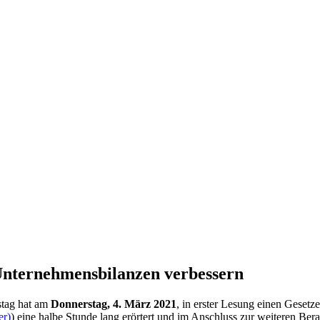
ter­neh­mens­bilanzen verbessern
stag hat am
Donnerstag, 4. März 2021
, in erster Lesung einen Gesetz
er)
) eine halbe Stunde lang erörtert und im Anschluss zur weiteren Be