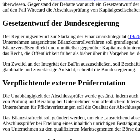
überwiesen. Gegenstand der Debatte war auch ein Gesetzentwurf der
auf den Fall
Wirecard
die Abschlussprüfung von Kapitalgesellschafte
Gesetzentwurf der Bundesregierung
Der Regierungsentwurf zur Stärkung der Finanzmarktintegrität (
19/2
Unternehmen ausgerichtete Bilanzkontrollverfahren soll grundlegend r
Bilanzverstößen direkt und unmittelbar gegenüber Kapitalmarktunter
das Recht, die Öffentlichkeit früher als bisher über ihr Vorgehen bei 
Um Zweifel an der Integrität der BaFin auszuschließen, soll Beschäf
glaubhafte und zuverlässige Aufsicht, schreibt die Bundesregierung.
Verpflichtende externe Prüferrotation
Die Unabhängigkeit der Abschlussprüfer werde gestärkt, indem auch f
von Prüfung und Beratung bei Unternehmen von öffentlichem Interess
Unternehmen für Pflichtverletzungen soll die Qualität der Abschlussp
Das Bilanzstrafrecht soll geändert werden, um eine „ausreichend ab
Abschlussprüfer bei Erteilung eines inhaltlich unrichtigen Bestätig
von Unternehmen zu den qualifizierten Marktsegmenten der Börse du