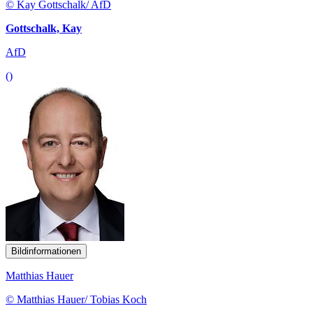
© Kay Gottschalk/ AfD
Gottschalk, Kay
AfD
()
Bildinformationen
Matthias Hauer
© Matthias Hauer/ Tobias Koch