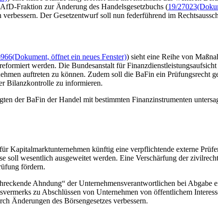
 AfD-Fraktion zur Änderung des Handelsgesetzbuchs (
19/27023
(Dokum
n verbessern. Der Gesetzentwurf soll nun federführend im Rechtsaussc
6966
(Dokument, öffnet ein neues Fenster)
) sieht eine Reihe von Maßnah
eformiert werden. Die Bundesanstalt für Finanzdienstleistungsaufsicht 
nehmen auftreten zu können. Zudem soll die BaFin ein Prüfungsrecht ge
der Bilanzkontrolle zu informieren.
tigten der BaFin der Handel mit bestimmten Finanzinstrumenten unters
ür Kapitalmarktunternehmen künftig eine verpflichtende externe Prüfer
e soll wesentlich ausgeweitet werden. Eine Verschärfung der zivilrec
rüfung fördern.
schreckende Ahndung“ der Unternehmensverantwortlichen bei Abgabe ein
ungsvermerks zu Abschlüssen von Unternehmen von öffentlichem Interess
rch Änderungen des Börsengesetzes verbessern.