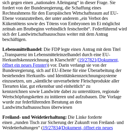
sich gegen einen „nationalen Alleingang“ in dieser Frage. Sie
fordert von der Bundesregierung, die Schaffung eines
Rechtsrahmens für den Europäischen Wirtschaftsraum auf EU-
Ebene voranzutreiben, der unter anderem „ein Verbot des
Kükentötens sowie des Tötens von Embryonen im Ei möglichst
zeitnah am Brutbeginn verbindlich festschreibt“. Federführend wird
sich der Landwirtschaftsausschuss weiter mit dem Antrag
beschäftigen.
Lebensmittelhandel
: Die FDP legte einen Antrag mit dem Titel
„Transparenz im Lebensmitteleinzelhandel durch eine EU-
Herkunftskennzeichnung in Klarschrift“ (
19/27821
(Dokument,
öffnet ein neues Fenster)
) vor. Darin verlangt sie von der
Bundesregierung, sich auf EU-Ebene für eine Überarbeitung der
bestehenden Herkunfts- und Identitätskennzeichnungssysteme
einzusetzen, um „sämtliche unverarbeitete Fleischprodukte aller
Tierarten klar, gut erkennbar und einheitlich“ zu
kennzeichnen sowie Landwirte dabei zu unterstützen, regionale
Wertschöpfungsketten zu initiieren und aufzubauen. Die Vorlage
wurde zur federführenden Beratung an den
Landwirtschaftsausschuss überwiesen
Freiland- und Weidetierhaltung:
Die Linke forderte
einen „runden Tisch zur Sicherung der Zukunft von Freiland- und
Weidetierhaltungen“ (
19/27834
(Dokument, öffnet ein neues