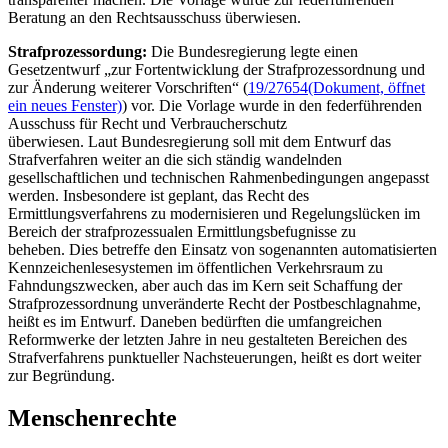
Beratung an den Rechtsausschuss überwiesen.
Strafprozessordung:
Die Bundesregierung legte einen
Gesetzentwurf „zur Fortentwicklung der Strafprozessordnung und
zur Änderung weiterer Vorschriften“ (
19/27654
(Dokument, öffnet
ein neues Fenster)
) vor. Die Vorlage wurde in den federführenden
Ausschuss für Recht und Verbraucherschutz
überwiesen. Laut Bundesregierung soll mit dem Entwurf das
Strafverfahren weiter an die sich ständig wandelnden
gesellschaftlichen und technischen Rahmenbedingungen angepasst
werden. Insbesondere ist geplant, das Recht des
Ermittlungsverfahrens zu modernisieren und Regelungslücken im
Bereich der strafprozessualen Ermittlungsbefugnisse zu
beheben. Dies betreffe den Einsatz von sogenannten automatisierten
Kennzeichenlesesystemen im öffentlichen Verkehrsraum zu
Fahndungszwecken, aber auch das im Kern seit Schaffung der
Strafprozessordnung unveränderte Recht der Postbeschlagnahme,
heißt es im Entwurf. Daneben bedürften die umfangreichen
Reformwerke der letzten Jahre in neu gestalteten Bereichen des
Strafverfahrens punktueller Nachsteuerungen, heißt es dort weiter
zur Begründung.
Menschenrechte