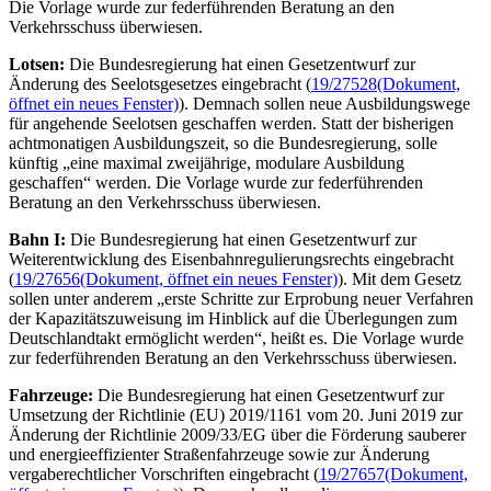
Die Vorlage wurde zur federführenden Beratung an den
Verkehrsschuss überwiesen.
Lotsen:
Die Bundesregierung hat einen Gesetzentwurf zur
Änderung des Seelotsgesetzes eingebracht (
19/27528
(Dokument,
öffnet ein neues Fenster)
). Demnach sollen neue Ausbildungswege
für angehende Seelotsen geschaffen werden. Statt der bisherigen
achtmonatigen Ausbildungszeit, so die Bundesregierung, solle
künftig „eine maximal zweijährige, modulare Ausbildung
geschaffen“ werden. Die Vorlage wurde zur federführenden
Beratung an den Verkehrsschuss überwiesen.
Bahn I:
Die Bundesregierung hat einen Gesetzentwurf zur
Weiterentwicklung des Eisenbahnregulierungsrechts eingebracht
(
19/27656
(Dokument, öffnet ein neues Fenster)
). Mit dem Gesetz
sollen unter anderem „erste Schritte zur Erprobung neuer Verfahren
der Kapazitätszuweisung im Hinblick auf die Überlegungen zum
Deutschlandtakt ermöglicht werden“, heißt es. Die Vorlage wurde
zur federführenden Beratung an den Verkehrsschuss überwiesen.
Fahrzeuge:
Die Bundesregierung hat einen Gesetzentwurf zur
Umsetzung der Richtlinie (EU) 2019/1161 vom 20. Juni 2019 zur
Änderung der Richtlinie 2009/33/EG über die Förderung sauberer
und energieeffizienter Straßenfahrzeuge sowie zur Änderung
vergaberechtlicher Vorschriften eingebracht (
19/27657
(Dokument,