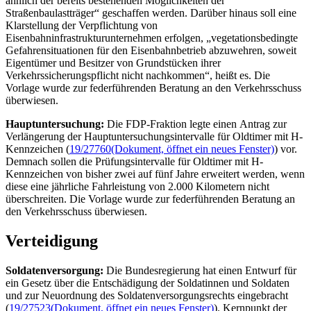
ähnlich der bereits bestehenden Möglichkeiten der
Straßenbaulastträger“ geschaffen werden. Darüber hinaus soll eine
Klarstellung der Verpflichtung von
Eisenbahninfrastrukturunternehmen erfolgen, „vegetationsbedingte
Gefahrensituationen für den Eisenbahnbetrieb abzuwehren, soweit
Eigentümer und Besitzer von Grundstücken ihrer
Verkehrssicherungspflicht nicht nachkommen“, heißt es. Die
Vorlage wurde zur federführenden Beratung an den Verkehrsschuss
überwiesen.
Hauptuntersuchung:
Die FDP-Fraktion legte einen Antrag zur
Verlängerung der Hauptuntersuchungsintervalle für
Oldtimer
mit H-
Kennzeichen (
19/27760
(Dokument, öffnet ein neues Fenster)
) vor.
Demnach sollen die Prüfungsintervalle für
Oldtimer
mit H-
Kennzeichen von bisher zwei auf fünf Jahre erweitert werden, wenn
diese eine jährliche Fahrleistung von 2.000 Kilometern nicht
überschreiten. Die Vorlage wurde zur federführenden Beratung an
den Verkehrsschuss überwiesen.
Verteidigung
Soldatenversorgung:
Die Bundesregierung hat einen Entwurf für
ein Gesetz über die Entschädigung der Soldatinnen und Soldaten
und zur Neuordnung des Soldatenversorgungsrechts eingebracht
(
19/27523
(Dokument, öffnet ein neues Fenster)
). Kernpunkt der