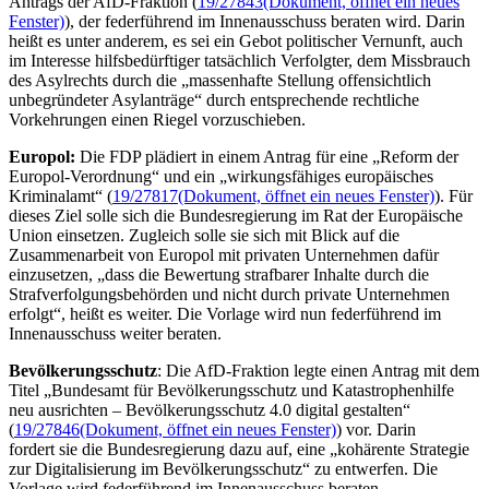
Antrags der AfD-Fraktion (
19/27843
(Dokument, öffnet ein neues
Fenster)
), der federführend im Innenausschuss beraten wird. Darin
heißt es unter anderem, es sei ein Gebot politischer Vernunft, auch
im Interesse hilfsbedürftiger tatsächlich Verfolgter, dem Missbrauch
des Asylrechts durch die „massenhafte Stellung offensichtlich
unbegründeter Asylanträge“ durch entsprechende rechtliche
Vorkehrungen einen Riegel vorzuschieben.
Europol:
Die FDP plädiert in einem Antrag für eine „Reform der
Europol-Verordnung“ und ein „wirkungsfähiges europäisches
Kriminalamt“ (
19/27817
(Dokument, öffnet ein neues Fenster)
). Für
dieses Ziel solle sich die Bundesregierung im Rat der Europäische
Union einsetzen. Zugleich solle sie sich mit Blick auf die
Zusammenarbeit von Europol mit privaten Unternehmen dafür
einzusetzen, „dass die Bewertung strafbarer Inhalte durch die
Strafverfolgungsbehörden und nicht durch private Unternehmen
erfolgt“, heißt es weiter. Die Vorlage wird nun federführend im
Innenausschuss weiter beraten.
Bevölkerungsschutz
: Die AfD-Fraktion legte einen Antrag mit dem
Titel „Bundesamt für Bevölkerungsschutz und Katastrophenhilfe
neu ausrichten – Bevölkerungsschutz 4.0 digital gestalten“
(
19/27846
(Dokument, öffnet ein neues Fenster)
) vor. Darin
fordert sie die Bundesregierung dazu auf, eine „kohärente Strategie
zur Digitalisierung im Bevölkerungsschutz“ zu entwerfen. Die
Vorlage wird federführend im Innenausschuss beraten.