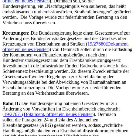
öffnet ein neues Fenster)
). Demnach soll, so die
Bundesregierung, ein „Nachfrageimpuls von sauberen, das heißt
emissionsarmen und emissionsfreien, Straßenfahrzeugen“ gefördert
werden. Die Vorlage wurde zur federführenden Beratung an den
Verkehrsschuss überwiesen.
Kreuzungen:
Die Bundesregierung legte einen Gesetzentwurf zur
Änderung des Bundesfernstraßengesetzes und des Gesetzes über
Kreuzungen von Eisenbahnen und Straßen (
19/27660
(Dokument,
öffnet ein neues Fenster)
) vor. Demnach sollen durch die Entlastung
der Kommunen von Finanzierungsbeiträgen nach dem
Bundesfernstraßengesetz und dem Eisenbahnkreuzungsgesetz
Investitionen in die Infrastruktur für den Radverkehr sowie in das
Schienennetz beschleunigt werden. Zu diesem Zweck enthalte der
Gesetzentwurf weitere Regelungen zur Vereinfachung der
Verwaltungsabläufe bei der Abwicklung von Baumaßnahmen an
Eisenbahnkreuzungen. Die Vorlage wurde zur federführenden
Beratung an den Verkehrsschuss überwiesen.
Bahn II:
Die Bundesregierung hat einen Gesetzentwurf zur
Änderung von Vorschriften im Eisenbahnbereich eingebracht
(
19/27671
(Dokument, öffnet ein neues Fenster)
). Demnach
sollen die Paragrafen 24 und 24a des Allgemeinen
Eisenbahngesetzes (AEG) geändert werden, sodass „rechtliche
Handlungsmöglichkeiten von Eisenbahninfrastrukturunternehmen