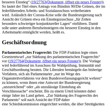
besseren Einstieg“ (
19/27763
(Dokument, öffnet ein neues Fenster)
).
So lautet der Titel eines Antrags von Bündnis 90/Die Grünen, der im
federführenden Arbeits- und Sozialausschuss weiterberaten
wird. Anlässlich der Corona-Krise solle die Bundesregierung nach
Ansicht der Grünen etwa ein Einstiegszuschuss „für Zeiten
besonders schwieriger konjunktureller Lagen“ einführen. Damit
solle unter anderem Berufseinsteigern ein besserer Einstieg in den
Arbeitsmarkt ermöglicht werden, heißt es.
Geschäftsordnung
Parlamentarisches Fragerecht:
Die FDP-Fraktion legte einen
Gesetzentwurf „zur Stärkung des parlamentarischen Fragerechts“
vor (
19/27764
(Dokument, öffnet ein neues Fenster)
). Die Vorlage
wird federführend im Ausschuss für Wahlprüfung, Immunität und
Geschäftsordnung beraten. Die Liberalen bemängeln das bisherige
Verfahren, sich als Parlamentarier „nur im Wege des
Organstreitverfahrens vor dem Bundesverfassungsgericht wehren“
zu können, wenn ihnen eine Antwort der Bundesregierung
„unzureichend“ oder „als unzulässige Einstufung als
Verschlusssache“ erscheint. Bis zu einem Urteil könnten dabei
einige Jahre ins Land gehen. „Zur Stärkung des Fragerechts des
Parlaments“ soll nach Ansicht der FDP daher
eine Schiedskommission eingerichtet werden, die über Streitigkeiten