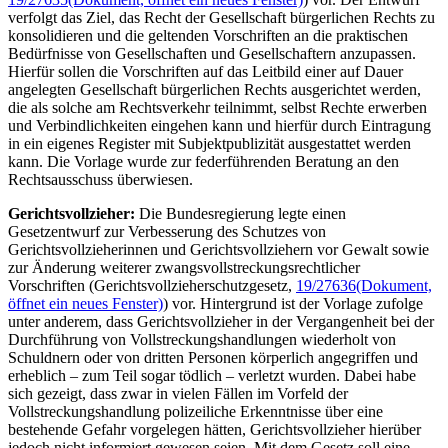
verfolgt das Ziel, das Recht der Gesellschaft bürgerlichen Rechts zu
konsolidieren und die geltenden Vorschriften an die praktischen
Bedürfnisse von Gesellschaften und Gesellschaftern anzupassen.
Hierfür sollen die Vorschriften auf das Leitbild einer auf Dauer
angelegten Gesellschaft bürgerlichen Rechts ausgerichtet werden,
die als solche am Rechtsverkehr teilnimmt, selbst Rechte erwerben
und Verbindlichkeiten eingehen kann und hierfür durch Eintragung
in ein eigenes Register mit Subjektpublizität ausgestattet werden
kann. Die Vorlage wurde zur federführenden Beratung an den
Rechtsausschuss überwiesen.
Gerichtsvollzieher:
Die Bundesregierung legte einen
Gesetzentwurf zur Verbesserung des Schutzes von
Gerichtsvollzieherinnen und Gerichtsvollziehern vor Gewalt sowie
zur Änderung weiterer zwangsvollstreckungsrechtlicher
Vorschriften (Gerichtsvollzieherschutzgesetz,
19/27636
(Dokument,
öffnet ein neues Fenster)
) vor. Hintergrund ist der Vorlage zufolge
unter anderem, dass Gerichtsvollzieher in der Vergangenheit bei der
Durchführung von Vollstreckungshandlungen wiederholt von
Schuldnern oder von dritten Personen körperlich angegriffen und
erheblich – zum Teil sogar tödlich – verletzt wurden. Dabei habe
sich gezeigt, dass zwar in vielen Fällen im Vorfeld der
Vollstreckungshandlung polizeiliche Erkenntnisse über eine
bestehende Gefahr vorgelegen hätten, Gerichtsvollzieher hierüber
jedoch nicht informiert gewesen seien. Mit dem Gesetz soll eine