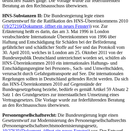
deutschen Staates ginge. Die Vorlage wurde zur federführenden
Beratung an den Rechtsausschuss überwiesen.
HNS-Substanzen II:
Die Bundesregierung legte einen
Gesetzentwurf für die Ratifikation des HNS-Übereinkommens 2010
(
19/27216
(Dokument, öffnet ein neues Fenster)
) vor. Zur
Erläuterung heißt es darin, das am 3. Mai 1996 in London
verabschiedete Internationale Übereinkommen von 1996 über
Haftung und Entschädigung für Schäden bei der Beförderung
gefährlicher und schädlicher Stoffe auf See und das Protokoll vom
30. April 2010, welches in London am 25. Oktober 2011 von der
Bundesrepublik Deutschland unterzeichnet worden sei, schüfen als
HNS-Übereinkommen 2010 ein internationales Haftungs- und
Entschädigungsregime bei Personen-, Sach- und Umweltschäden,
verursacht durch Gefahrguttransporte auf See. Die internationalen
Regelungen sollten in Deutschland geltendes Recht werden. Da sich
das HNS-Übereinkommen 2010 auf Gegenstände der
Bundesgesetzgebung beziehe, bedürfe es gemäß Artikel 59 Absatz 2
Satz 1 des Grundgesetzes zur innerstaatlichen Umsetzung eines
Vertragsgesetzes. Die Vorlage wurde zur federführenden Beratung
an den Rechtsausschuss überwiesen.
Personengesellschaftsrecht:
Die Bundesregierung legte einen
Gesetzentwurf zur Modernisierung des Personengesellschaftsrechts
(Personengesellschaftsrechtsmodernisierungsgesetz,
19/27635
(Dokument, öffnet ein neues Fenster)
) vor. Der Entwurf