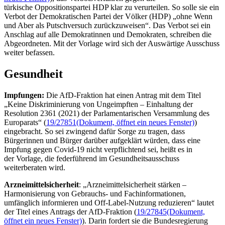
türkische Oppositionspartei HDP klar zu verurteilen. So solle sie ein
Verbot der Demokratischen Partei der Völker (HDP) „ohne Wenn
und Aber als Putschversuch zurückzuweisen“. Das Verbot sei ein
Anschlag auf alle Demokratinnen und Demokraten, schreiben die
Abgeordneten. Mit der Vorlage wird sich der Auswärtige Ausschuss
weiter befassen.
Gesundheit
Impfungen:
Die AfD-Fraktion hat einen Antrag mit dem Titel
„Keine Diskriminierung von Ungeimpften – Einhaltung der
Resolution 2361 (2021) der Parlamentarischen Versammlung des
Europarats“ (
19/27851
(Dokument, öffnet ein neues Fenster)
)
eingebracht. So sei zwingend dafür Sorge zu tragen, dass
Bürgerinnen und Bürger darüber aufgeklärt würden, dass eine
Impfung gegen Covid-19 nicht verpflichtend sei, heißt es in
der Vorlage, die federführend im Gesundheitsausschuss
weiterberaten wird.
Arzneimittelsicherheit
: „Arzneimittelsicherheit stärken –
Harmonisierung von Gebrauchs- und Fachinformationen,
umfänglich informieren und
Off-Label
-Nutzung reduzieren“ lautet
der Titel eines Antrags der AfD-Fraktion (
19/27845
(Dokument,
öffnet ein neues Fenster)
). Darin fordert sie die Bundesregierung