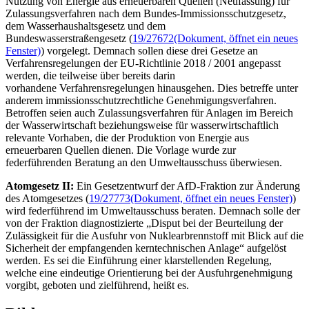
Nutzung von Energie aus erneuerbaren Quellen (Neufassung) für
Zulassungsverfahren nach dem Bundes-Immissionsschutzgesetz,
dem Wasserhaushaltsgesetz und dem
Bundeswasserstraßengesetz (
19/27672
(Dokument, öffnet ein neues
Fenster)
) vorgelegt. Demnach sollen diese drei Gesetze an
Verfahrensregelungen der EU-Richtlinie 2018 / 2001 angepasst
werden, die teilweise über bereits darin
vorhandene Verfahrensregelungen hinausgehen. Dies betreffe unter
anderem immissionsschutzrechtliche Genehmigungsverfahren.
Betroffen seien auch Zulassungsverfahren für Anlagen im Bereich
der Wasserwirtschaft beziehungsweise für wasserwirtschaftlich
relevante Vorhaben, die der Produktion von Energie aus
erneuerbaren Quellen dienen. Die Vorlage wurde zur
federführenden Beratung an den Umweltausschuss überwiesen.
Atomgesetz II:
Ein Gesetzentwurf der AfD-Fraktion zur Änderung
des Atomgesetzes (
19/27773
(Dokument, öffnet ein neues Fenster)
)
wird federführend im Umweltausschuss beraten. Demnach solle der
von der Fraktion diagnostizierte „Disput bei der Beurteilung der
Zulässigkeit für die Ausfuhr von Nuklearbrennstoff mit Blick auf die
Sicherheit der empfangenden kerntechnischen Anlage“ aufgelöst
werden. Es sei die Einführung einer klarstellenden Regelung,
welche eine eindeutige Orientierung bei der Ausfuhrgenehmigung
vorgibt, geboten und zielführend, heißt es.