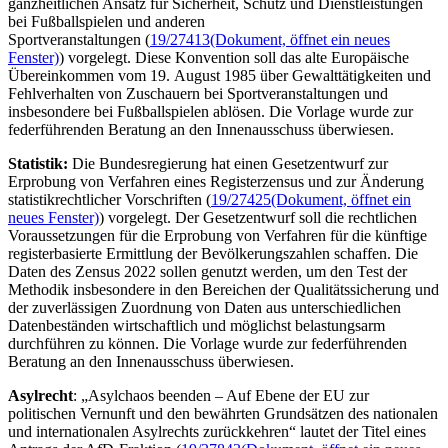
ganzheitlichen Ansatz für Sicherheit, Schutz und Dienstleistungen
bei Fußballspielen und anderen
Sportveranstaltungen (
19/27413
(Dokument, öffnet ein neues
Fenster)
) vorgelegt. Diese Konvention soll das alte Europäische
Übereinkommen vom 19. August 1985 über Gewalttätigkeiten und
Fehlverhalten von Zuschauern bei Sportveranstaltungen und
insbesondere bei Fußballspielen ablösen. Die Vorlage wurde zur
federführenden Beratung an den Innenausschuss überwiesen.
Statistik:
Die Bundesregierung hat einen Gesetzentwurf zur
Erprobung von Verfahren eines Registerzensus und zur Änderung
statistikrechtlicher Vorschriften (
19/27425
(Dokument, öffnet ein
neues Fenster)
) vorgelegt. Der Gesetzentwurf soll die rechtlichen
Voraussetzungen für die Erprobung von Verfahren für die künftige
registerbasierte Ermittlung der Bevölkerungszahlen schaffen. Die
Daten des Zensus 2022 sollen genutzt werden, um den Test der
Methodik insbesondere in den Bereichen der Qualitätssicherung und
der zuverlässigen Zuordnung von Daten aus unterschiedlichen
Datenbeständen wirtschaftlich und möglichst belastungsarm
durchführen zu können. Die Vorlage wurde zur federführenden
Beratung an den Innenausschuss überwiesen.
Asylrecht
: „Asylchaos beenden – Auf Ebene der EU zur
politischen Vernunft und den bewährten Grundsätzen des nationalen
und internationalen Asylrechts zurückkehren“ lautet der Titel eines