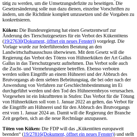
tätig zu werden, um die Umsetzungsdefizite zu beseitigen. Die
Gesetzesänderung solle nun dazu dienen, einzelne Vorschriften zu
ändern, um die Richtlinie komplett umzusetzen und die Vorgaben zu
konkretisieren.
Küken:
Die Bundesregierung hat einen Gesetzentwurf zur
Änderung des Tierschutzgesetzes für ein Verbot des Kükentötens
(
19/27630
(Dokument, öffnet ein neues Fenster)
) vorgelegt. Die
Vorlage wurde zur federführenden Beratung an den
Landwirtschaftsausschuss überwiesen. Mit dem Gesetz will die
Regierung das Verbot des Tötens von Hühnerküken der Art Gallus
Gallus in das Tierschutzgesetz aufnehmen. Das Verbot solle auch
die Zucht- und Vermehrungstiere betreffen. Ebenso verboten
werden sollen Eingriffe an einem Hühnerei und der Abbruch des
Brutvorgangs ab dem siebten Bebrütungstag, die bei oder nach der
Anwendung von Verfahren zur Geschlechtsbestimmung im Ei
durchgeführt werden und den Tod des Hühnerembryos verursachen.
Vorgesehen ist ein Inkrafttreten in Stufen: Das Verbot für die Tötung
von Hühnerküken soll vom 1. Januar 2022 an gelten, das Verbot für
die Eingriffe am Hühnerei und für den Abbruch des Brutvorgangs
erst vom 1. Januar 2024 an. Damit will die Regierung der
Branche
Zeit gegeben, sich an die neue Rechtslage anzupassen.
Töten von Küken:
Die FDP will das „Kükentöten europaweit
beenden“ (
19/27816
(Dokument, öffnet ein neues Fenster)
) und stellt