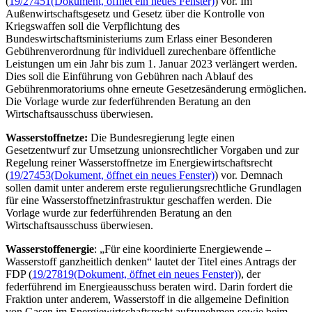
(
19/27451
(Dokument, öffnet ein neues Fenster)
) vor. Im
Außenwirtschaftsgesetz und Gesetz über die Kontrolle von
Kriegswaffen soll die Verpflichtung des
Bundeswirtschaftsministeriums zum Erlass einer Besonderen
Gebührenverordnung für individuell zurechenbare öffentliche
Leistungen um ein Jahr bis zum 1. Januar 2023 verlängert werden.
Dies soll die Einführung von Gebühren nach Ablauf des
Gebührenmoratoriums ohne erneute Gesetzesänderung ermöglichen.
Die Vorlage wurde zur federführenden Beratung an den
Wirtschaftsausschuss überwiesen.
Wasserstoffnetze:
Die Bundesregierung legte einen
Gesetzentwurf zur Umsetzung unionsrechtlicher Vorgaben und zur
Regelung reiner Wasserstoffnetze im Energiewirtschaftsrecht
(
19/27453
(Dokument, öffnet ein neues Fenster)
) vor. Demnach
sollen damit unter anderem erste regulierungsrechtliche Grundlagen
für eine Wasserstoffnetzinfrastruktur geschaffen werden. Die
Vorlage wurde zur federführenden Beratung an den
Wirtschaftsausschuss überwiesen.
Wasserstoffenergie
: „Für eine koordinierte Energiewende –
Wasserstoff ganzheitlich denken“ lautet der Titel eines Antrags der
FDP (
19/27819
(Dokument, öffnet ein neues Fenster)
), der
federführend im Energieausschuss beraten wird. Darin fordert die
Fraktion unter anderem, Wasserstoff in die allgemeine Definition
von Gasen im Energiewirtschaftsrecht aufzunehmen sowie beim