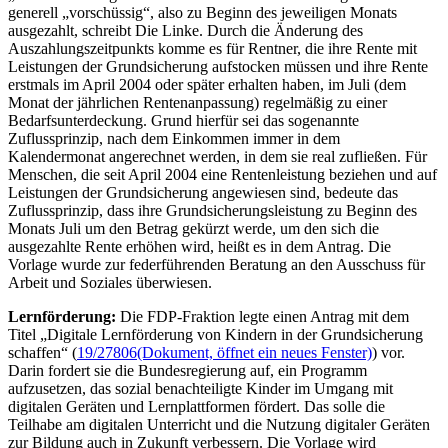
generell „vorschüssig“, also zu Beginn des jeweiligen Monats
ausgezahlt, schreibt Die Linke. Durch die Änderung des
Auszahlungszeitpunkts komme es für Rentner, die ihre Rente mit
Leistungen der Grundsicherung aufstocken müssen und ihre Rente
erstmals im April 2004 oder später erhalten haben, im Juli (dem
Monat der jährlichen Rentenanpassung) regelmäßig zu einer
Bedarfsunterdeckung. Grund hierfür sei das sogenannte
Zuflussprinzip, nach dem Einkommen immer in dem
Kalendermonat angerechnet werden, in dem sie real zufließen. Für
Menschen, die seit April 2004 eine Rentenleistung beziehen und auf
Leistungen der Grundsicherung angewiesen sind, bedeute das
Zuflussprinzip, dass ihre Grundsicherungsleistung zu Beginn des
Monats Juli um den Betrag gekürzt werde, um den sich die
ausgezahlte Rente erhöhen wird, heißt es in dem Antrag. Die
Vorlage wurde zur federführenden Beratung an den Ausschuss für
Arbeit und Soziales überwiesen.
Lernförderung:
Die FDP-Fraktion legte einen Antrag mit dem
Titel „Digitale Lernförderung von Kindern in der Grundsicherung
schaffen“ (
19/27806
(Dokument, öffnet ein neues Fenster)
) vor.
Darin fordert sie die Bundesregierung auf, ein Programm
aufzusetzen, das sozial benachteiligte Kinder im Umgang mit
digitalen Geräten und Lernplattformen fördert. Das solle die
Teilhabe am digitalen Unterricht und die Nutzung digitaler Geräten
zur Bildung auch in Zukunft verbessern. Die Vorlage wird