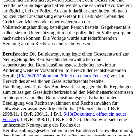
rechtliche Grundlage geschaffen werden, die es Gerichtsvollziehern
ermöglicht, bei der Polizei Auskunft darüber einzuholen, ob nach
polizeilicher Einschätzung eine Gefahr für Leib oder Leben des
Gerichtsvollziehers oder einer weiteren an der
Vollstreckungshandlung beteiligten Person besteht. Gegebenenfalls
sollen sie um Unterstützung durch die polizeilichen Vollzugsorgane
nachsuchen können. Die Vorlage wurde zur federführenden
Beratung an den Rechtsausschuss überwiesen.
Berufsrecht:
Die Bundesregierung legte einen Gesetzentwurf zur
Neuregelung des Berufsrechts der anwaltlichen und
steuerberatenden Berufsausübungsgesellschaften sowie zur
Änderung weiterer Vorschriften im Bereich der rechtsberatenden
Berufe (
19/27670
(Dokument, öffnet ein neues Fenster)
) vor. Im
Bereich des anwaltlichen Gesellschaftsrechts bestehe
Handlungsbedarf, da das Bundesverfassungsgericht die Regelungen
zum zulässigen Gesellschafterkreis und den Mehrheitserfordernissen
in interprofessionellen Berufsausübungsgesellschaften unter
Beteiligung von Rechtsanwältinnen und Rechtsanwälten für
teilweise verfassungswidrig erklärt hat (Aktenzeichen: 1 BvR
2998/11, 1 BvR 236/12, 1 BvL
6/13
(Dokument, öffnet ein neues
Fenster)
, 1 BvR 2998/11, 1 BvR 236/12). Der Entwurf sieht eine
umfassende Neuregelung des Rechts der
Berufsausübungsgesellschaften in der Bundesrechtsanwaltsordnung,
dem Steuerberatungsgesetz und der Patentanwaltsordnung vor und