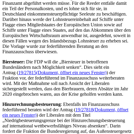
Finanzamt abgeführt werden müsse. Für die Reeder entfalle damit
ein Teil der Personalkosten, und es lohne sich für sie, in
Deutschland einkommensteuerpflichtige Seeleute zu beschäftigen.
Darüber hinaus werde der Lohnsteuereinbehalt auf Schiffe unter
Flagge eines Mitgliedstaates der Europäischen Union sowie auf
Schiffe unter Flagge eines Staates, auf den das Abkommen über den
Europäischen Wirtschaftsraum anwendbar ist, ausgedehnt, soweit in
diesen Fällen wegen des Inlandsbezugs Lohnsteuer zu erheben sei.
Die Vorlage wurde zur federführenden Beratung an den
Finanzausschuss überwiesen.
Biersteuer:
Die FDP will die „Biersteuer in betroffenen
Bundesländern nach Möglichkeit senken“. Dies sieht ein
Antrag (
19/27815
(Dokument, öffnet ein neues Fenster)
) der
Fraktion vor, der federführend im Finanzausschuss weiterberaten
wird. Mit der Maßnahme soll nach Ansicht der Liberalen
sichergestellt werden, dass den Bierbrauern, deren Absätze im Jahr
2020 eingebrochen waren, aus der Krise geholfen werden kann.
Hinzurechnungsbesteuerung
: Ebenfalls im Finanzausschuss
federführend beraten wird der Antrag (
19/27818
(Dokument, öffnet
ein neues Fenster)
) der Liberalen mit dem Titel
„Niedrigbesteuerungsgrenze bei der Hinzurechnungsbesteuerung
auf international wettbewerbsfähiges
Niveau
absenken“. Darin
fordert die Fraktion die Bundesregierung auf, das Außensteuergesetz