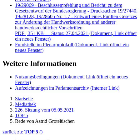
19/29069 - Beschlussempfehlung und Bericht: zu dem
Gesetzentwurf der Bundesregierung - Drucksachen 19/27440,
19/28128, 19/28605 Nr. 1.7 - Entwurf eines Fünften Gesetzes
zur Änderung der Handwerksordnung und anderer
handwerksrechtlicher Vorschriften
PDF
| 351 KB — Status: 27.04.2021
(Dokument, Link öffnet
ein neues Fenster)
Fundstelle im Plenarprotokoll
(Dokument, Link öffnet ein
neues Fenster)
Weitere Informationen
Nutzungsbedingungen
(Dokument, Link öffnet ein neues
Fenster)
Aufzeichnungen im Parlamentsarchiv
(Interner Link)
Startseite
Mediathek
226. Sitzung vom 05.05.2021
TOP 5
Rede von Astrid Grotelüschen
zurück zu:
TOP 5
()