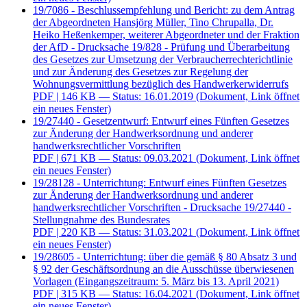
19/7086 - Beschlussempfehlung und Bericht: zu dem Antrag
der Abgeordneten Hansjörg Müller, Tino Chrupalla, Dr.
Heiko Heßenkemper, weiterer Abgeordneter und der Fraktion
der AfD - Drucksache 19/828 - Prüfung und Überarbeitung
des Gesetzes zur Umsetzung der Verbraucherrechterichtlinie
und zur Änderung des Gesetzes zur Regelung der
Wohnungsvermittlung bezüglich des Handwerkerwiderrufs
PDF
| 146 KB — Status: 16.01.2019
(Dokument, Link öffnet
ein neues Fenster)
19/27440 - Gesetzentwurf: Entwurf eines Fünften Gesetzes
zur Änderung der Handwerksordnung und anderer
handwerksrechtlicher Vorschriften
PDF
| 671 KB — Status: 09.03.2021
(Dokument, Link öffnet
ein neues Fenster)
19/28128 - Unterrichtung: Entwurf eines Fünften Gesetzes
zur Änderung der Handwerksordnung und anderer
handwerksrechtlicher Vorschriften - Drucksache 19/27440 -
Stellungnahme des Bundesrates
PDF
| 220 KB — Status: 31.03.2021
(Dokument, Link öffnet
ein neues Fenster)
19/28605 - Unterrichtung: über die gemäß § 80 Absatz 3 und
§ 92 der Geschäftsordnung an die Ausschüsse überwiesenen
Vorlagen (Eingangszeitraum: 5. März bis 13. April 2021)
PDF
| 315 KB — Status: 16.04.2021
(Dokument, Link öffnet
ein neues Fenster)