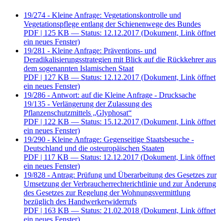
19/274 - Kleine Anfrage: Vegetationskontrolle und
Vegetationspflege entlang der Schienenwege des Bundes
PDF
| 125 KB — Status: 12.12.2017
(Dokument, Link öffnet
ein neues Fenster)
19/281 - Kleine Anfrage: Präventions- und
Deradikalisierungsstrategien mit Blick auf die Rückkehrer aus
dem sogenannten Islamischen Staat
PDF
| 127 KB — Status: 12.12.2017
(Dokument, Link öffnet
ein neues Fenster)
19/286 - Antwort: auf die Kleine Anfrage - Drucksache
19/135 - Verlängerung der Zulassung des
Pflanzenschutzmittels „Glyphosat“
PDF
| 122 KB — Status: 15.12.2017
(Dokument, Link öffnet
ein neues Fenster)
19/290 - Kleine Anfrage: Gegenseitige Staatsbesuche -
Deutschland und die osteuropäischen Staaten
PDF
| 117 KB — Status: 12.12.2017
(Dokument, Link öffnet
ein neues Fenster)
19/828 - Antrag: Prüfung und Überarbeitung des Gesetzes zur
Umsetzung der Verbraucherrechterichtlinie und zur Änderung
des Gesetzes zur Regelung der Wohnungsvermittlung
bezüglich des Handwerkerwiderrufs
PDF
| 163 KB — Status: 21.02.2018
(Dokument, Link öffnet
ein neues Fenster)