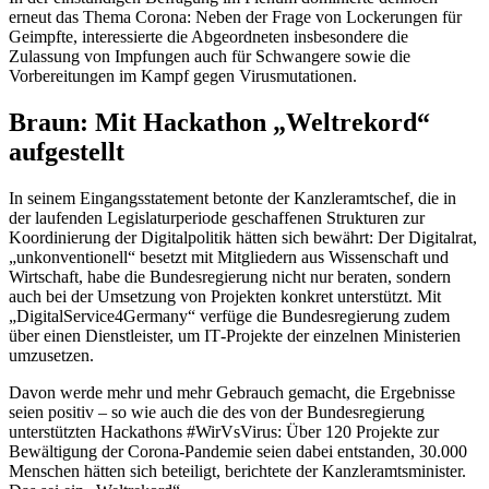
erneut das Thema Corona: Neben der Frage von Lockerungen für
Geimpfte, interessierte die Abgeordneten insbesondere die
Zulassung von Impfungen auch für Schwangere sowie die
Vorbereitungen im Kampf gegen Virusmutationen.
Braun: Mit
Hackathon
„Weltrekord“
aufgestellt
In seinem Eingangsstatement betonte der Kanzleramtschef, die in
der laufenden Legislaturperiode geschaffenen Strukturen zur
Koordinierung der Digitalpolitik hätten sich bewährt: Der Digitalrat,
„unkonventionell“ besetzt mit Mitgliedern aus Wissenschaft und
Wirtschaft, habe die Bundesregierung nicht nur beraten, sondern
auch bei der Umsetzung von Projekten konkret unterstützt. Mit
„
DigitalService4Germany
“ verfüge die Bundesregierung zudem
über einen Dienstleister, um
IT
-Projekte der einzelnen Ministerien
umzusetzen.
Davon werde mehr und mehr Gebrauch gemacht, die Ergebnisse
seien positiv – so wie auch die des von der Bundesregierung
unterstützten
Hackathons
#WirVsVirus: Über 120 Projekte zur
Bewältigung der Corona-Pandemie seien dabei entstanden, 30.000
Menschen hätten sich beteiligt, berichtete der Kanzleramtsminister.