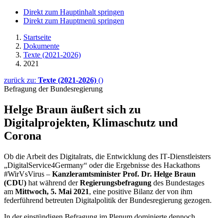
Direkt zum Hauptinhalt springen
Direkt zum Hauptmenü springen
Startseite
Dokumente
Texte (2021-2026)
2021
zurück zu:
Texte (2021-2026)
()
Befragung der Bundesregierung
Helge Braun äußert sich zu
Digitalprojekten, Klima­schutz und
Corona
Ob die Arbeit des Digitalrats, die Entwicklung des
IT
-Dienstleisters
„
DigitalService4Germany
“ oder die Ergebnisse des
Hackathons
#WirVsVirus –
Kanzleramtsminister Prof. Dr. Helge Braun
(CDU)
hat während der
Regierungsbefragung
des Bundestages
am
Mittwoch, 5. Mai 2021
, eine positive Bilanz der von ihm
federführend betreuten Digitalpolitik der Bundesregierung gezogen.
In der einstündigen Befragung im Plenum dominierte dennoch