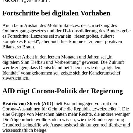
Das sei ein „Weltrekord“.
Fortschritte bei digitalen Vorhaben
Auch beim Ausbau des Mobilfunknetzes, der Umsetzung des
Onlinezugangsgesetzes und der
IT
-Konsolidierung des Bundes gebe
es Fortschritte: Letzteres sei zwar ein „riesengroßes, äußerst
komplexes Projekt“, aber auch hier komme er zu einer positiven
Bilanz, so Braun.
Vieles der Arbeit in den letzten Monaten und Jahren sei „in
digitalem Sinn Tiefbau und Vorbereitung“ gewesen. Die Zukunft
werde zeigen, dass Deutschland bei Themen wie der „digitalen
Identität“ vorangekommen sei, zeigte sich der Kanzleramtschef
zuversichtlich.
AfD rügt Corona-Politik der Regierung
Beatrix von Storch (AfD)
hielt Braun hingegen vor, mit den
Corona-Ausnahmen für Geimpfte die Republik „zweizuteilen“. Die
eine Gruppe von Menschen hätten mehr Rechte, die andere weniger.
Die Abgeordnete wollte zudem wissen, wie die Bundesregierung
Grundrechtseingriffe wie Ausgangsbeschränkungen rechtfertige und
wissenschaftlich belege.