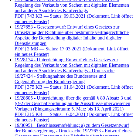
Regelung des Verkaufs von Sachen mit digitalen Elementen
und anderer Aspekte des Kaufvertrags
PDF
| 743 KB — Status: 09.03.2021
(Dokument, Link öffnet
ein neues Fenster)
19/27653 - Gesetzentwurf: Entwurf eines Gesetzes zur
Umsetzung der Richtlinie über bestimmte vertragsrechtliche
Aspekte der Bereitstellung digitaler Inhalte und digitaler
Dienstleistungen
PDF
| 2 MB — Status: 17.03.2021
(Dokument, Link öffnet
ein neues Fenster)
19/28174 - Unterrichtung: Entwurf eines Gesetzes zur
Regelung des Verkaufs von Sachen mit digitalen Elementen
und anderer Aspekte des Kaufvertrags - Drucksache
19/27424 - Stellungnahme des Bundesrates und
Gegenäußerung der Bunderegierung
PDF
| 375 KB — Status: 01.04.2021
(Dokument, Link öffnet
ein neues Fenster)
19/28605 - Unterrichtung: über die gemäß § 80 Absatz 3 und
§ 92 der Geschäftsordnung an die Ausschüsse überwiesenen
Vorlagen (Eingangszeitraum: 5. März bis 13. April 2021)
PDF
| 315 KB — Status: 16.04.2021
(Dokument, Link öffnet
ein neues Fenster)
19/30951 - Beschlussempfehlung: a) zu dem Gesetzentwurf
der Bundesregierung - Drucksache 19/27653 - Entwurf eines