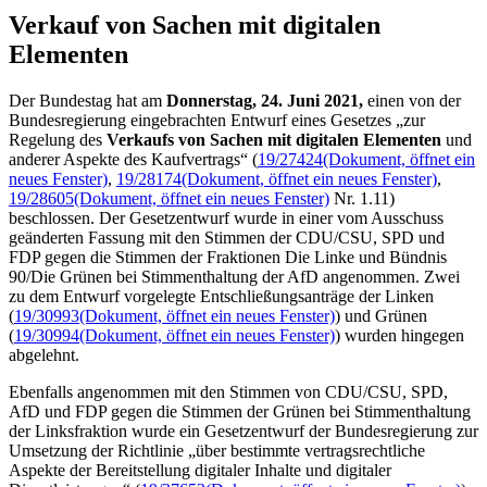
Verkauf von Sachen mit digitalen
Elementen
Der Bundestag hat am
Donnerstag, 24. Juni 2021,
einen von der
Bundesregierung eingebrachten Entwurf eines Gesetzes „zur
Regelung des
Verkaufs von Sachen mit digitalen Elementen
und
anderer Aspekte des Kaufvertrags“ (
19/27424
(Dokument, öffnet ein
neues Fenster)
,
19/28174
(Dokument, öffnet ein neues Fenster)
,
19/28605
(Dokument, öffnet ein neues Fenster)
Nr. 1.11)
beschlossen. Der Gesetzentwurf wurde in einer vom Ausschuss
geänderten Fassung mit den Stimmen der CDU/CSU, SPD und
FDP gegen die Stimmen der Fraktionen Die Linke und Bündnis
90/Die Grünen bei Stimmenthaltung der AfD angenommen. Zwei
zu dem Entwurf vorgelegte Entschließungsanträge der Linken
(
19/30993
(Dokument, öffnet ein neues Fenster)
) und Grünen
(
19/30994
(Dokument, öffnet ein neues Fenster)
) wurden hingegen
abgelehnt.
Ebenfalls angenommen mit den Stimmen von CDU/CSU, SPD,
AfD und FDP gegen die Stimmen der Grünen bei Stimmenthaltung
der Linksfraktion wurde ein Gesetzentwurf der Bundesregierung zur
Umsetzung der Richtlinie „über bestimmte vertragsrechtliche
Aspekte der Bereitstellung digitaler Inhalte und digitaler