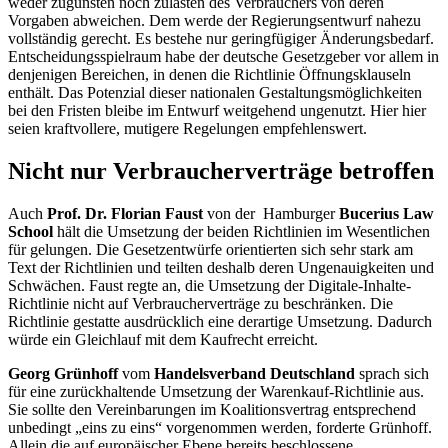
weder zugunsten noch zulasten des Verbrauchers von deren
Vorgaben abweichen. Dem werde der Regierungsentwurf nahezu
vollständig gerecht. Es bestehe nur geringfügiger Änderungsbedarf.
Entscheidungsspielraum habe der deutsche Gesetzgeber vor allem in
denjenigen Bereichen, in denen die Richtlinie Öffnungsklauseln
enthält. Das Potenzial dieser nationalen Gestaltungsmöglichkeiten
bei den Fristen bleibe im Entwurf weitgehend ungenutzt. Hier hier
seien kraftvollere, mutigere Regelungen empfehlenswert.
Nicht nur Verbraucherverträge betroffen
Auch
Prof. Dr. Florian Faust
von der Hamburger
Bucerius
Law
School
hält die Umsetzung der beiden Richtlinien im Wesentlichen
für gelungen. Die Gesetzentwürfe orientierten sich sehr stark am
Text der Richtlinien und teilten deshalb deren Ungenauigkeiten und
Schwächen. Faust regte an, die Umsetzung der Digitale-Inhalte-
Richtlinie nicht auf Verbraucherverträge zu beschränken. Die
Richtlinie gestatte ausdrücklich eine derartige Umsetzung. Dadurch
würde ein Gleichlauf mit dem Kaufrecht erreicht.
Georg Grünhoff
vom
Handelsverband Deutschland
sprach sich
für eine zurückhaltende Umsetzung der Warenkauf-Richtlinie aus.
Sie sollte den Vereinbarungen im Koalitionsvertrag entsprechend
unbedingt „eins zu eins“ vorgenommen werden, forderte Grünhoff.
Allein die auf europäischer Ebene bereits beschlossene