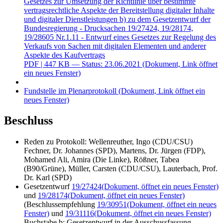
Gesetzes zur Umsetzung der Richtlinie über bestimmte
vertragsrechtliche Aspekte der Bereitstellung digitaler Inhalte
und digitaler Dienstleistungen b) zu dem Gesetzentwurf der
Bundesregierung - Drucksachen 19/27424, 19/28174,
19/28605 Nr.1.11 - Entwurf eines Gesetzes zur Regelung des
Verkaufs von Sachen mit digitalen Elementen und anderer
Aspekte des Kaufvertrags
PDF
| 447 KB — Status: 23.06.2021
(Dokument, Link öffnet
ein neues Fenster)
Fundstelle im Plenarprotokoll
(Dokument, Link öffnet ein
neues Fenster)
Beschluss
Reden zu Protokoll: Wellenreuther, Ingo (CDU/CSU)
Fechner, Dr. Johannes (SPD), Martens, Dr. Jürgen (FDP),
Mohamed Ali, Amira (Die Linke), Rößner, Tabea
(B90/Grüne), Müller, Carsten (CDU/CSU), Lauterbach, Prof.
Dr. Karl (SPD)
Gesetzentwurf
19/27424
(Dokument, öffnet ein neues Fenster)
und
19/28174
(Dokument, öffnet ein neues Fenster)
(Beschlussempfehlung
19/30951
(Dokument, öffnet ein neues
Fenster)
und
19/31116
(Dokument, öffnet ein neues Fenster)
Buchstabe b: Gesetzentwurf in der Ausschussfassung