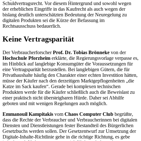
Schuldvertragsrecht. Vor diesem Hintergrund und sowohl wegen
der erheblichen Eingriffe in das Kaufrecht als auch wegen der
bislang deutlich unterschätzten Bedeutung der Neuregelung zu
digitalen Produkten sei die Kürze der Befassung im
Rechtsausschuss bedauerlich.
Keine Vertragsparität
Der Verbraucherforscher
Prof. Dr. Tobias Brönneke
von der
Hochschule Pforzheim
erklärte, die Regierungsvorlage verpasse es,
im Hinblick auf langlebige Konsumgüter die Voraussetzungen für
eine Vertragsparität herzustellen. Bei langlebigen Gütern, die für
Privathaushalte häufig den Charakter einer echten Investition hätten,
müsse der Käufer nach den derzeitigen Marktgepflogenheiten „die
Katze im Sack kaufen“. Gerade bei komplexen technischen
Produkten werde für die Käufer schließlich auch die Beweislast zu
einer praktisch nicht übersteigbaren Hürde. Daher sei Abhilfe
geboten und mit wenigen Regelungen auch möglich.
Emmanouil Kampitakis
vom
Chaos Computer Club
begrüßte,
dass die Rechte der Verbraucher und Verbraucherinnen bei digitalen
Diensten und Dienstleistungen fester Bestandteil des Bürgerlichen
Gesetzbuchs werden sollen. Der Gesetzentwurf zur Umsetzung der
Digitale-Inhalte-Richtlinie gehe in die richtige Richtung, es gebe