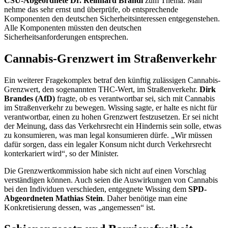
CSU-Abgeordnete Dr. Reinhard Brandl
zum Thema. Man
nehme das sehr ernst und überprüfe, ob entsprechende
Komponenten den deutschen Sicherheitsinteressen entgegenstehen.
Alle Komponenten müssten den deutschen
Sicherheitsanforderungen entsprechen.
Cannabis-Grenzwert im Straßenverkehr
Ein weiterer Fragekomplex betraf den künftig zulässigen Cannabis-
Grenzwert, den sogenannten THC-Wert, im Straßenverkehr.
Dirk
Brandes (AfD)
fragte, ob es verantwortbar sei, sich mit Cannabis
im Straßenverkehr zu bewegen. Wissing sagte, er halte es nicht für
verantwortbar, einen zu hohen Grenzwert festzusetzen. Er sei nicht
der Meinung, dass das Verkehrsrecht ein Hindernis sein solle, etwas
zu konsumieren, was man legal konsumieren dürfe. „Wir müssen
dafür sorgen, dass ein legaler Konsum nicht durch Verkehrsrecht
konterkariert wird“, so der Minister.
Die Grenzwertkommission habe sich nicht auf einen Vorschlag
verständigen können. Auch seien die Auswirkungen von Cannabis
bei den Individuen verschieden, entgegnete Wissing dem
SPD-
Abgeordneten Mathias Stein
. Daher benötige man eine
Konkretisierung dessen, was „angemessen“ ist.