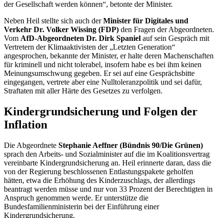
der Gesellschaft werden können“, betonte der Minister.
Neben Heil stellte sich auch der
Minister für Digitales und
Verkehr Dr. Volker Wissing (FDP)
den Fragen der Abgeordneten.
Vom
AfD-Abgeordneten Dr. Dirk Spaniel
auf sein Gespräch mit
Vertretern der Klimaaktivisten der „Letzten Generation“
angesprochen, bekannte der Minister, er halte deren Machenschaften
für kriminell und nicht tolerabel, insofern habe es bei ihm keinen
Meinungsumschwung gegeben. Er sei auf eine Gesprächsbitte
eingegangen, vertrete aber eine Nulltoleranzpolitik und sei dafür,
Straftaten mit aller Härte des Gesetzes zu verfolgen.
Kindergrundsicherung und Folgen der
Inflation
Die Abgeordnete
Stephanie Aeffner (Bündnis 90/Die Grünen)
sprach den Arbeits- und Sozialminister auf die im Koalitionsvertrag
vereinbarte Kindergrundsicherung an. Heil erinnerte daran, dass die
von der Regierung beschlossenen Entlastungspakete geholfen
hätten, etwa die Erhöhung des Kinderzuschlags, der allerdings
beantragt werden müsse und nur von 33 Prozent der Berechtigten in
Anspruch genommen werde. Er unterstütze die
Bundesfamilienministerin bei der Einführung einer
Kindergrundsicherung.