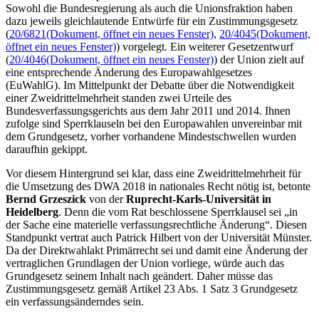
Sowohl die Bundesregierung als auch die Unionsfraktion haben
dazu jeweils gleichlautende Entwürfe für ein Zustimmungsgesetz
(
20/6821
(Dokument, öffnet ein neues Fenster)
,
20/4045
(Dokument,
öffnet ein neues Fenster)
) vorgelegt. Ein weiterer Gesetzentwurf
(
20/4046
(Dokument, öffnet ein neues Fenster)
) der Union zielt auf
eine entsprechende Änderung des Europawahlgesetzes
(EuWahlG). Im Mittelpunkt der Debatte über die Notwendigkeit
einer Zweidrittelmehrheit standen zwei Urteile des
Bundesverfassungsgerichts aus dem Jahr 2011 und 2014. Ihnen
zufolge sind Sperrklauseln bei den Europawahlen unvereinbar mit
dem Grundgesetz, vorher vorhandene Mindestschwellen wurden
daraufhin gekippt.
Vor diesem Hintergrund sei klar, dass eine Zweidrittelmehrheit für
die Umsetzung des DWA 2018 in nationales Recht nötig ist, betonte
Bernd Grzeszick
von der
Ruprecht-Karls-Universität in
Heidelberg
. Denn die vom Rat beschlossene Sperrklausel sei „in
der Sache eine materielle verfassungsrechtliche Änderung“. Diesen
Standpunkt vertrat auch Patrick Hilbert von der Universität Münster.
Da der Direktwahlakt Primärrecht sei und damit eine Änderung der
vertraglichen Grundlagen der Union vorliege, würde auch das
Grundgesetz seinem Inhalt nach geändert. Daher müsse das
Zustimmungsgesetz gemäß Artikel 23 Abs. 1 Satz 3 Grundgesetz
ein verfassungsänderndes sein.