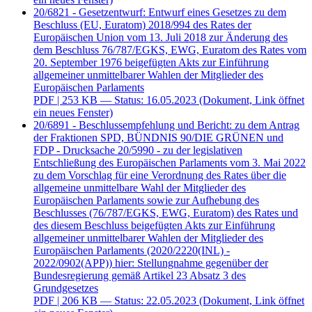
20/6821 - Gesetzentwurf: Entwurf eines Gesetzes zu dem
Beschluss (EU, Euratom) 2018/994 des Rates der
Europäischen Union vom 13. Juli 2018 zur Änderung des
dem Beschluss 76/787/EGKS, EWG, Euratom des Rates vom
20. September 1976 beigefügten Akts zur Einführung
allgemeiner unmittelbarer Wahlen der Mitglieder des
Europäischen Parlaments
PDF
| 253 KB — Status: 16.05.2023
(Dokument, Link öffnet
ein neues Fenster)
20/6891 - Beschlussempfehlung und Bericht: zu dem Antrag
der Fraktionen SPD, BÜNDNIS 90/DIE GRÜNEN und
FDP - Drucksache 20/5990 - zu der legislativen
Entschließung des Europäischen Parlaments vom 3. Mai 2022
zu dem Vorschlag für eine Verordnung des Rates über die
allgemeine unmittelbare Wahl der Mitglieder des
Europäischen Parlaments sowie zur Aufhebung des
Beschlusses (76/787/EGKS, EWG, Euratom) des Rates und
des diesem Beschluss beigefügten Akts zur Einführung
allgemeiner unmittelbarer Wahlen der Mitglieder des
Europäischen Parlaments (2020/2220(INL) -
2022/0902(APP)) hier: Stellungnahme gegenüber der
Bundesregierung gemäß Artikel 23 Absatz 3 des
Grundgesetzes
PDF
| 206 KB — Status: 22.05.2023
(Dokument, Link öffnet