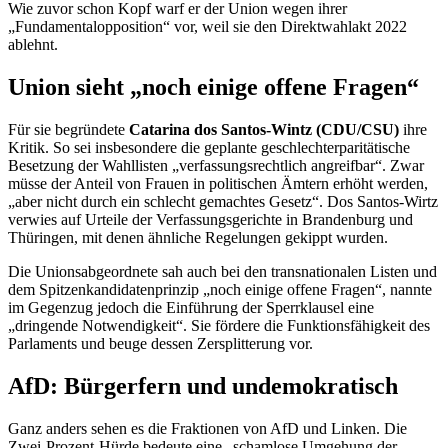
Wie zuvor schon Kopf warf er der Union wegen ihrer
„Fundamentalopposition“ vor, weil sie den Direktwahlakt 2022
ablehnt.
Union sieht „noch einige offene Fragen“
Für sie begründete
Catarina dos Santos-Wintz (CDU/CSU)
ihre
Kritik. So sei insbesondere die geplante geschlechterparitätische
Besetzung der Wahllisten „verfassungsrechtlich angreifbar“. Zwar
müsse der Anteil von Frauen in politischen Ämtern erhöht werden,
„aber nicht durch ein schlecht gemachtes Gesetz“. Dos Santos-Wirtz
verwies auf Urteile der Verfassungsgerichte in Brandenburg und
Thüringen, mit denen ähnliche Regelungen gekippt wurden.
Die Unionsabgeordnete sah auch bei den transnationalen Listen und
dem Spitzenkandidatenprinzip „noch einige offene Fragen“, nannte
im Gegenzug jedoch die Einführung der Sperrklausel eine
„dringende Notwendigkeit“. Sie fördere die Funktionsfähigkeit des
Parlaments und beuge dessen Zersplitterung vor.
AfD: Bürgerfern und undemokratisch
Ganz anders sehen es die Fraktionen von AfD und Linken. Die
Zwei-Prozent-Hürde bedeute eine „schamlose Umgehung der