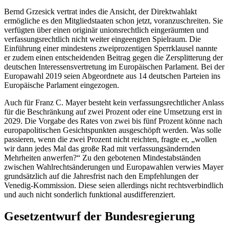
Bernd Grzesick
vertrat indes die Ansicht, der Direktwahlakt
ermögliche es den Mitgliedstaaten schon jetzt, voranzuschreiten. Sie
verfügten über einen originär unionsrechtlich eingeräumten und
verfassungsrechtlich nicht weiter eingeengten Spielraum. Die
Einführung einer mindestens zweiprozentigen Sperrklausel nannte
er zudem einen entscheidenden Beitrag gegen die Zersplitterung der
deutschen Interessensvertretung im Europäischen Parlament. Bei der
Europawahl 2019 seien Abgeordnete aus 14 deutschen Parteien ins
Europäische Parlament eingezogen.
Auch für
Franz C. Mayer besteht kein verfassungsrechtlicher Anlass
für die Beschränkung auf zwei Prozent oder eine Umsetzung erst in
2029. Die Vorgabe des Rates von zwei bis fünf Prozent könne nach
europapolitischen Gesichtspunkten ausgeschöpft werden. Was solle
passieren, wenn die zwei Prozent nicht reichten, fragte er, „wollen
wir dann jedes Mal das große Rad mit verfassungsändernden
Mehrheiten anwerfen?“ Zu den gebotenen Mindestabständen
zwischen Wahlrechtsänderungen und Europawahlen verwies Mayer
grundsätzlich auf die Jahresfrist nach den Empfehlungen der
Venedig-Kommission. Diese seien allerdings nicht rechtsverbindlich
und auch nicht sonderlich funktional ausdifferenziert.
Gesetzentwurf der Bundesregierung