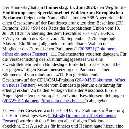
Der Bundestag hat am
Donnerstag, 15. Juni 2023,
den Weg für die
Einführung einer Sperrklausel bei Wahlen zum Europäischen
Parlament
freigemacht. Namentlich stimmten 568 Abgeordnete für
einen Gesetzentwurf der Bundesregierung „zu dem Beschluss (EU,
Euratom) 2018 / 994 des Rates der Europäischen Union vom 13.
Juli 2018 zur Änderung des dem Beschluss 76 / 787 / EGKS,
EWG, Euratom des Rates vom 20. September 1976 beigefügten
Akts zur Einführung allgemeiner unmittelbarer Wahlen der
Mitglieder des Europäischen Parlaments“ (
20/6821
(Dokument,
öffnet ein neues Fenster)
). 111 Parlamentarier votierten dagegen. Für
die Verabschiedung des Zustimmungsgesetzes war eine
Zweidrittelmehrheit im Bundestag erforderlich - das entspricht bei
der gegenwärtigen Zusammensetzung des Parlaments einer
Stimmenzahl von mindestens 491. Ein gleichlautender
Gesetzentwurf der CDU/CSU-Fraktion (
20/4045
(Dokument, öffnet
ein neues Fenster)
) wurde vom Bundestagsplenum einstimmig für
erledigt erklärt. Zu beiden Vorlagen hatte der Ausschuss für die
Angelegenheiten der Europäischen Union Beschlussempfehlungen
(
20/7250
(Dokument, öffnet ein neues Fenster)
) abgegeben.
Ein weiterer Gesetzentwurf der CDU/CSU-Fraktion zur Änderung
des Europawahlgesetzes (
20/4046
(Dokument, öffnet ein neues
Fenster)
) wurde mit den Stimmen aller übrigen Fraktionen
abgelehnt. Der Ausschuss für Inneres und Heimat hatte hierzu eine