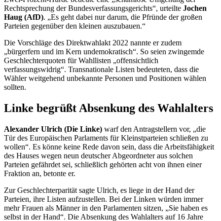
Rechtsprechung der Bundesverfassungsgerichts“, urteilte
Jochen
Haug (AfD)
. „Es geht dabei nur darum, die Pfründe der großen
Parteien gegenüber den kleinen auszubauen.“
Die Vorschläge des Direktwahlakt 2022 nannte er zudem
„bürgerfern und im Kern undemokratisch“. So seien zwingemde
Geschlechterquoten für Wahllisten „offensichtlich
verfassungswidrig“. Transnationale Listen bedeuteten, dass die
Wähler weitgehend unbekannte Personen und Positionen wählen
sollten.
Linke begrüßt Absenkung des Wahlalters
Alexander Ulrich (Die Linke)
warf den Antragstellern vor, „die
Tür des Europäischen Parlaments für Kleinstparteien schließen zu
wollen“. Es könne keine Rede davon sein, dass die Arbeitsfähigkeit
des Hauses wegen neun deutscher Abgeordneter aus solchen
Parteien gefährdet sei, schließlich gehörten acht von ihnen einer
Fraktion an, betonte er.
Zur Geschlechterparität sagte Ulrich, es liege in der Hand der
Parteien, ihre Listen aufzustellen. Bei der Linken würden immer
mehr Frauen als Männer in den Parlamenten sitzen, „Sie haben es
selbst in der Hand“. Die Absenkung des Wahlalters auf 16 Jahre