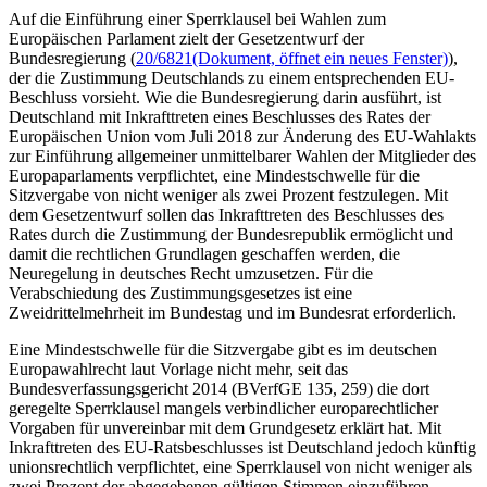
Auf die Einführung einer Sperrklausel bei Wahlen zum
Europäischen Parlament zielt der Gesetzentwurf der
Bundesregierung (
20/6821
(Dokument, öffnet ein neues Fenster)
),
der die Zustimmung Deutschlands zu einem entsprechenden EU-
Beschluss vorsieht. Wie die Bundesregierung darin ausführt, ist
Deutschland mit Inkrafttreten eines Beschlusses des Rates der
Europäischen Union vom Juli 2018 zur Änderung des EU-Wahlakts
zur Einführung allgemeiner unmittelbarer Wahlen der Mitglieder des
Europaparlaments verpflichtet, eine Mindestschwelle für die
Sitzvergabe von nicht weniger als zwei Prozent festzulegen. Mit
dem Gesetzentwurf sollen das Inkrafttreten des Beschlusses des
Rates durch die Zustimmung der Bundesrepublik ermöglicht und
damit die rechtlichen Grundlagen geschaffen werden, die
Neuregelung in deutsches Recht umzusetzen. Für die
Verabschiedung des Zustimmungsgesetzes ist eine
Zweidrittelmehrheit im Bundestag und im Bundesrat erforderlich.
Eine Mindestschwelle für die Sitzvergabe gibt es im deutschen
Europawahlrecht laut Vorlage nicht mehr, seit das
Bundesverfassungsgericht 2014 (BVerfGE 135, 259) die dort
geregelte Sperrklausel mangels verbindlicher europarechtlicher
Vorgaben für unvereinbar mit dem Grundgesetz erklärt hat. Mit
Inkrafttreten des EU-Ratsbeschlusses ist Deutschland jedoch künftig
unionsrechtlich verpflichtet, eine Sperrklausel von nicht weniger als
zwei Prozent der abgegebenen gültigen Stimmen einzuführen.