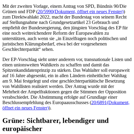
Mit der zweiten Vorlage, einem Antrag von SPD, Bündnis 90/Die
Grünen und FDP (
20/5990
(Dokument, öffnet ein neues Fenster)
)
zum Direktwahlakt 2022, macht der Bundestag von seinem Recht
auf Stellungnahme nach Grundgesetzartikel 23 Gebrauch und
empfiehlt der Bundesregierung, den jüngsten Vorschlag des EP für
eine noch weitreichendere Reform der Europawahlen zu
unterstützen, auch wenn sie „in Einzelfragen noch politischen und
juristischen Klärungsbedarf, etwa bei der vorgesehenen
Geschlechterparität“ sehen.
Der EP-Vorschlag sieht unter anderem vor, transnationale Listen und
einen unionsweiten Wahlkreis zu schaffen und damit das
Spitzenkandidatenprinzip zu stärken. Das Wahlalter soll europaweit
auf 16 Jahre abgesenkt, ein in allen Ländern einheitlicher Wahltag
am 9. Mai festgelegt und eine geschlechterparitätische Besetzung
von Wahllisten realisiert werden. Der Antrag wurde mit der
Mehrheit der Ampelfraktionen gegen die Stimmen der Opposition
verabschiedet. Die Abstimmung erfolgte auf Grundlage einer
Beschlussempfehlung des Europaausschusses (
20/6891
(Dokument,
öffnet ein neues Fenster)
).
Grüne: Sichtbarer, lebendiger und
europäischer