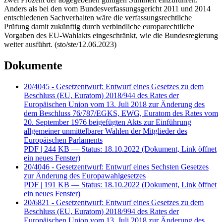
Anders als bei den vom Bundesverfassungsgericht 2011 und 2014
entschiedenen Sachverhalten wäre die verfassungsrechtliche
Prüfung damit zukünftig durch verbindliche europarechtliche
Vorgaben des EU-Wahlakts eingeschränkt, wie die Bundesregierung
weiter ausführt. (sto/ste/12.06.2023)
Dokumente
20/4045 - Gesetzentwurf: Entwurf eines Gesetzes zu dem
Beschluss (EU, Euratom) 2018/944 des Rates der
Europäischen Union vom 13. Juli 2018 zur Änderung des
dem Beschluss 76/787/EGKS, EWG, Euratom des Rates vom
20. September 1976 beigefügten Akts zur Einführung
allgemeiner unmittelbarer Wahlen der Mitglieder des
Europäischen Parlaments
PDF
| 244 KB — Status: 18.10.2022
(Dokument, Link öffnet
ein neues Fenster)
20/4046 - Gesetzentwurf: Entwurf eines Sechsten Gesetzes
zur Änderung des Europawahlgesetzes
PDF
| 191 KB — Status: 18.10.2022
(Dokument, Link öffnet
ein neues Fenster)
20/6821 - Gesetzentwurf: Entwurf eines Gesetzes zu dem
Beschluss (EU, Euratom) 2018/994 des Rates der
Europäischen Union vom 13. Juli 2018 zur Änderung des