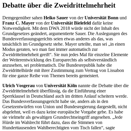
Debatte über die Zweidrittelmehrheit
Demgegenüber sahen
Heiko Sauer
von der
Universität Bonn
und
Franz C. Mayer
von der
Universität Bielefeld
dafür keine
Notwendigkeit. Mit dem DWA 2018 würde nicht der Inhalt des
Grundgesetzes geändert, argumentierte Sauer. Die Auslegungen des
Bundesverfassungsgerichts seien etwas anderes als das, was
tatsächlich im Grundgesetz stehe. Mayer urteilte, man sei „in einen
Modus geraten, wo man fast immer automatisch zur
Zweidrittelmehrheit greift“. Sie nun jedes Mal für einzelne Elemente
der Weiterentwicklung des Europarechts als selbstverständlich
anzusehen, sei problematisch. Die Bundesrepublik habe die
Zweidrittelhürde mit ihrer Zustimmung zum Vertrag von Lissabon
für eine ganze Reihe von Themen bereits gemeistert.
Ulrich Vosgerau
von
Universität Köln
nannte die Debatte über die
Zweidrittelmehrheit überflüssig, da die Einführung einer
Sperrklausel in Deutschland auch im dritten Anlauf scheitern werde.
Das Bundesverfassungsgericht habe sie, anders als in den
Gesetzentwürfen von Union und Bundesregierung dargestellt, nicht
abgelehnt, weil es dazu keine europäische Vorgabe gebe. Es habe
sie vielmehr als gewaltigen Grundrechtseingriff angesehen. „Jede
Hürde im Wahlrecht führt dazu, dass die Stimmen von
Hunderttausenden Wahlberechtigten vom Tisch fallen“, sagte