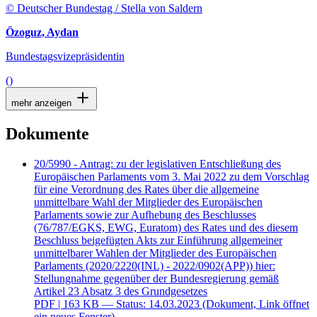
© Deutscher Bundestag / Stella von Saldern
Özoguz, Aydan
Bundestagsvizepräsidentin
()
mehr anzeigen
Dokumente
20/5990 - Antrag: zu der legislativen Entschließung des
Europäischen Parlaments vom 3. Mai 2022 zu dem Vorschlag
für eine Verordnung des Rates über die allgemeine
unmittelbare Wahl der Mitglieder des Europäischen
Parlaments sowie zur Aufhebung des Beschlusses
(76/787/EGKS, EWG, Euratom) des Rates und des diesem
Beschluss beigefügten Akts zur Einführung allgemeiner
unmittelbarer Wahlen der Mitglieder des Europäischen
Parlaments (2020/2220(INL) - 2022/0902(APP)) hier:
Stellungnahme gegenüber der Bundesregierung gemäß
Artikel 23 Absatz 3 des Grundgesetzes
PDF
| 163 KB — Status: 14.03.2023
(Dokument, Link öffnet
ein neues Fenster)