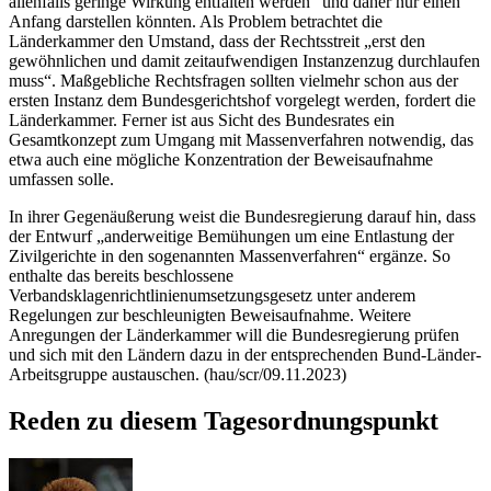
allenfalls geringe Wirkung entfalten werden“ und daher nur einen
Anfang darstellen könnten. Als Problem betrachtet die
Länderkammer den Umstand, dass der Rechtsstreit „erst den
gewöhnlichen und damit zeitaufwendigen Instanzenzug durchlaufen
muss“. Maßgebliche Rechtsfragen sollten vielmehr schon aus der
ersten Instanz dem Bundesgerichtshof vorgelegt werden, fordert die
Länderkammer. Ferner ist aus Sicht des Bundesrates ein
Gesamtkonzept zum Umgang mit Massenverfahren notwendig, das
etwa auch eine mögliche Konzentration der Beweisaufnahme
umfassen solle.
In ihrer Gegenäußerung weist die Bundesregierung darauf hin, dass
der Entwurf „anderweitige Bemühungen um eine Entlastung der
Zivilgerichte in den sogenannten Massenverfahren“ ergänze. So
enthalte das bereits beschlossene
Verbandsklagenrichtlinienumsetzungsgesetz unter anderem
Regelungen zur beschleunigten Beweisaufnahme. Weitere
Anregungen der Länderkammer will die Bundesregierung prüfen
und sich mit den Ländern dazu in der entsprechenden Bund-Länder-
Arbeitsgruppe austauschen. (hau/scr/09.11.2023)
Reden zu diesem Tagesordnungspunkt