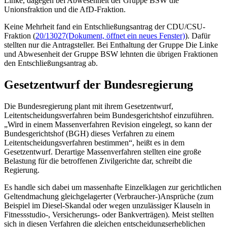
Linke, dagegen bei Abwesenheit der Gruppe BSW die
Unionsfraktion und die AfD-Fraktion.
Keine Mehrheit fand ein Entschließungsantrag der CDU/CSU-
Fraktion (
20/13027
(Dokument, öffnet ein neues Fenster)
). Dafür
stellten nur die Antragsteller. Bei Enthaltung der Gruppe Die Linke
und Abwesenheit der Gruppe BSW lehnten die übrigen Fraktionen
den Entschließungsantrag ab.
Gesetzentwurf der Bundesregierung
Die Bundesregierung plant mit ihrem Gesetzentwurf,
Leitentscheidungsverfahren beim Bundesgerichtshof einzuführen.
„Wird in einem Massenverfahren Revision eingelegt, so kann der
Bundesgerichtshof (BGH) dieses Verfahren zu einem
Leitentscheidungsverfahren bestimmen“, heißt es in dem
Gesetzentwurf. Derartige Massenverfahren stellten eine große
Belastung für die betroffenen Zivilgerichte dar, schreibt die
Regierung.
Es handle sich dabei um massenhafte Einzelklagen zur gerichtlichen
Geltendmachung gleichgelagerter (Verbraucher-)Ansprüche (zum
Beispiel im Diesel-Skandal oder wegen unzulässiger Klauseln in
Fitnessstudio-, Versicherungs- oder Bankverträgen). Meist stellten
sich in diesen Verfahren die gleichen entscheidungserheblichen