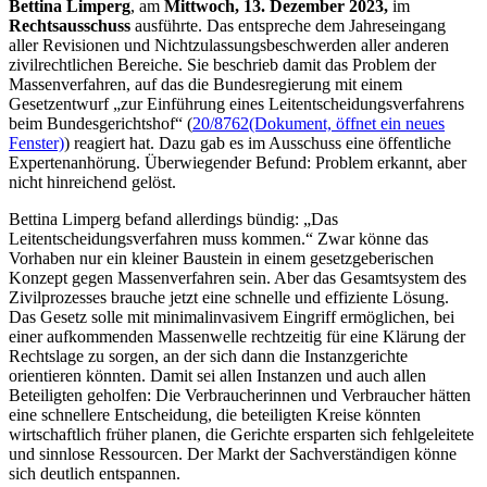
Bettina Limperg
, am
Mittwoch, 13. Dezember 2023,
im
Rechtsausschuss
ausführte. Das entspreche dem Jahreseingang
aller Revisionen und Nichtzulassungsbeschwerden aller anderen
zivilrechtlichen Bereiche. Sie beschrieb damit das Problem der
Massenverfahren, auf das die Bundesregierung mit einem
Gesetzentwurf „zur Einführung eines Leitentscheidungsverfahrens
beim Bundesgerichtshof“ (
20/8762
(Dokument, öffnet ein neues
Fenster)
) reagiert hat. Dazu gab es im Ausschuss eine öffentliche
Expertenanhörung. Überwiegender Befund: Problem erkannt, aber
nicht hinreichend gelöst.
Bettina Limperg befand allerdings bündig: „Das
Leitentscheidungsverfahren muss kommen.“ Zwar könne das
Vorhaben nur ein kleiner Baustein in einem gesetzgeberischen
Konzept gegen Massenverfahren sein. Aber das Gesamtsystem des
Zivilprozesses brauche jetzt eine schnelle und effiziente Lösung.
Das Gesetz solle mit minimalinvasivem Eingriff ermöglichen, bei
einer aufkommenden Massenwelle rechtzeitig für eine Klärung der
Rechtslage zu sorgen, an der sich dann die Instanzgerichte
orientieren könnten. Damit sei allen Instanzen und auch allen
Beteiligten geholfen: Die Verbraucherinnen und Verbraucher hätten
eine schnellere Entscheidung, die beteiligten Kreise könnten
wirtschaftlich früher planen, die Gerichte ersparten sich fehlgeleitete
und sinnlose Ressourcen. Der Markt der Sachverständigen könne
sich deutlich entspannen.